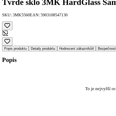
Tvrdé sklo 3MK HardGlass Sam
SKU:
3MK5560
EAN:
5903108547130
Popis produktu
Detaily produktu
Hodnocení zákazníků
4
Bezpečnost
Popis
To je nejvyšší o