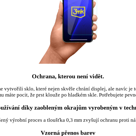
Ochrana, kterou není vidět.
 vytvořili sklo, které nejen skvěle chrání displej, ale navíc je
mu máte pocit, že prst klouže po hladkém skle. Potřebujete pevn
užívání díky zaobleným okrajům vyrobeným v techn
ený výrobní proces a tloušťka 0,3 mm zvyšují ochranu proti n
Vzorná přenos barev