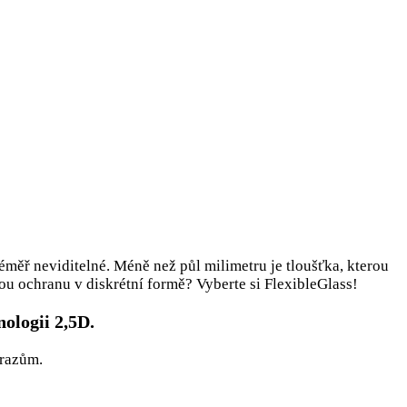
 téměř neviditelné. Méně než půl milimetru je tloušťka, kterou
ou ochranu v diskrétní formě? Vyberte si FlexibleGlass!
ologii 2,5D.
árazům.