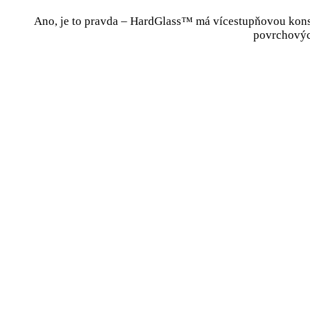
Ano, je to pravda – HardGlass™ má vícestupňovou konstr
povrchovýc