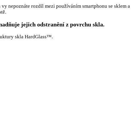
ní a vy nepoznáte rozdíl mezi používáním smartphonu se sklem a
tě.
adňuje jejich odstranění z povrchu skla.
ruktury skla HardGlass™.