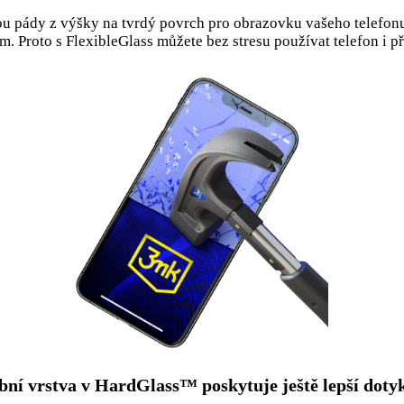
u pády z výšky na tvrdý povrch pro obrazovku vašeho telefonu
ím. Proto s FlexibleGlass můžete bez stresu používat telefon i př
bní vrstva v HardGlass™ poskytuje ještě lepší dotyk