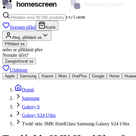
homescreen
homescreen
Ctrl+K
⌘
K
Seznam přání
Košík
Ahoj, přihlásit se
Přihlásit se
nebo se přihlásit přes
Nemáte účet?
Zaregistrovat se
Ulubione
Apple
Samsung
Xiaomi
Moto
OnePlus
Google
Honor
Huawe
Domů
Samsung
Galaxy S
Galaxy S24 Ultra
Tvrdé sklo 3MK HardGlass Samsung Galaxy S24 Ultra