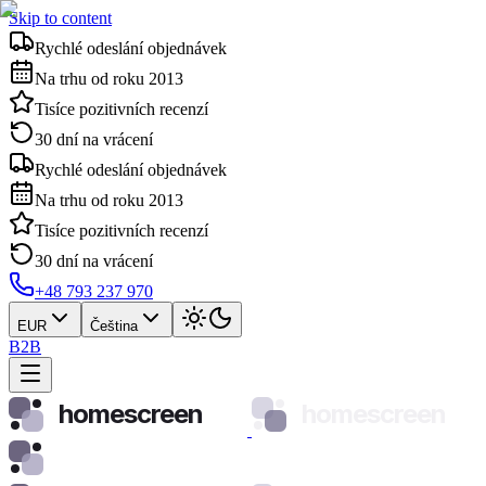
Skip to content
Rychlé odeslání objednávek
Na trhu od roku 2013
Tisíce pozitivních recenzí
30 dní na vrácení
Rychlé odeslání objednávek
Na trhu od roku 2013
Tisíce pozitivních recenzí
30 dní na vrácení
+48 793 237 970
EUR
Čeština
B2B
homescreen
homescreen