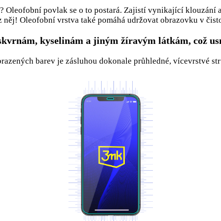
u? Oleofobní povlak se o to postará. Zajistí vynikající klouzá
z něj! Oleofobní vrstva také pomáhá udržovat obrazovku v čisto
kvrnám, kyselinám a jiným žíravým látkám, což usn
brazených barev je zásluhou dokonale průhledné, vícevrstvé st