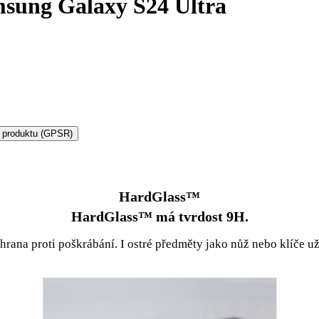
sung Galaxy S24 Ultra
 produktu (GPSR)
HardGlass™
HardGlass™ má tvrdost 9H.
chrana proti poškrábání. I ostré předměty jako nůž nebo klíče u