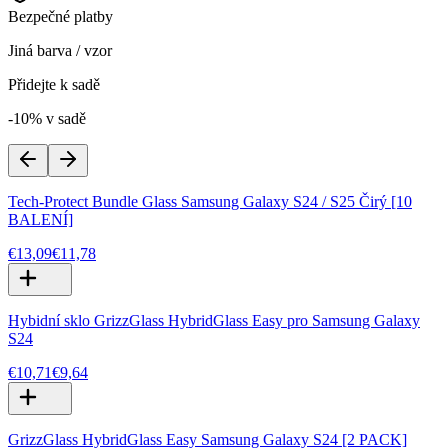
Bezpečné platby
Jiná barva / vzor
Přidejte k sadě
-10% v sadě
Tech-Protect Bundle Glass Samsung Galaxy S24 / S25 Čirý [10
BALENÍ]
€13,09
€11,78
Hybidní sklo GrizzGlass HybridGlass Easy pro Samsung Galaxy
S24
€10,71
€9,64
GrizzGlass HybridGlass Easy Samsung Galaxy S24 [2 PACK]