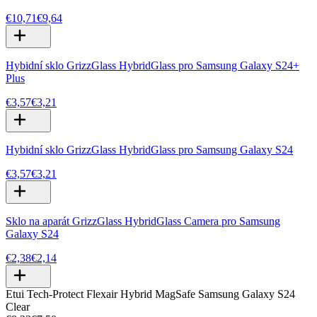
€10,71
€9,64
Hybidní sklo GrizzGlass HybridGlass pro Samsung Galaxy S24+
Plus
€3,57
€3,21
Hybidní sklo GrizzGlass HybridGlass pro Samsung Galaxy S24
€3,57
€3,21
Sklo na aparát GrizzGlass HybridGlass Camera pro Samsung
Galaxy S24
€2,38
€2,14
Etui Tech-Protect Flexair Hybrid MagSafe Samsung Galaxy S24
Clear