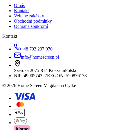
O nás
Kontakt
Veřejné zakázky
Obchodní podmínky
Ochrana soukromí
Kontakt
+48 793 237 970
info@homescreen.pl
Szeroka 20
75-814 Koszalin
Polsko
NIP:
4990574327
REGON: 520836138
© 2026 Home Screen Magdalena Cylke