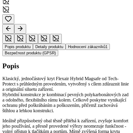
Popis produktu
Detaily produktu
Hodnocení zákazníků
1
Bezpečnost produktu (GPSR)
Popis
Klasický, jednočástový kryt Flexair Hybrid Magsafe od Tech-
Protect s průhledným provedením, vytvořený s cílem zdůraznit linie
a originální siluetu zařízení.
Hybridní konstrukce je kombinací pevných polykarbonátových zad
a odolného, flexibilního rámu kolem. Celkově poskytne vynikající
ochranu před poškrábáním a poškozením, přičemž zachovává
štíhlou a lehkou konstrukci.
Ideálně přizpůsobený obal těsně přiléhá k zařízení, zvyšuje komfort
jeho používání, a přesně provedené výřezy neomezuje funkčnost -
volný přístup k tlačítkům a portům. Mírně zvýšená forma krytu