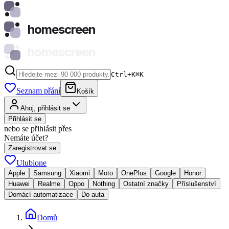
homescreen
homescreen
Ctrl+K
⌘
K
Seznam přání
Košík
Ahoj, přihlásit se
Přihlásit se
nebo se přihlásit přes
Nemáte účet?
Zaregistrovat se
Ulubione
Apple
Samsung
Xiaomi
Moto
OnePlus
Google
Honor
Huawei
Realme
Oppo
Nothing
Ostatní značky
Příslušenství
Domácí automatizace
Do auta
Domů