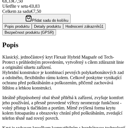
€8,33
€7,50
Ušetříte v setu
-
€0,83
Celkem za sadu
€7,50
Přidat sadu do košíku
Popis produktu
Detaily produktu
Hodnocení zákazníků
1
Bezpečnost produktu (GPSR)
Popis
Klasický, jednočástový kryt Flexair Hybrid Magsafe od Tech-
Protect s průhledným provedením, vytvořený s cílem zdůraznit linie
a originální siluetu zařízení.
Hybridní konstrukce je kombinací pevných polykarbonátových zad
a odolného, flexibilního rámu kolem. Celkově poskytne vynikající
ochranu před poškrábáním a poškozením, přičemž zachovává
štíhlou a lehkou konstrukci.
Ideálně přizpůsobený obal těsně přiléhá k zařízení, zvyšuje komfort
jeho používání, a přesně provedené výřezy neomezuje funkčnost -
volný přístup k tlačítkům a portům. Mírně zvýšená forma krytu
kolem fotoaparátu a obrazovky chrání před poškrábáním, zvedající
telefon těsně nad rovný povrch.
Kryt je vybaven kroužkem kompatibilním s bezdrátovou technologií