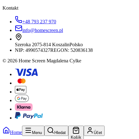
Kontakt
+48 793 237 970
info@homescreen.pl
Szeroka 20
75-814 Koszalin
Polsko
NIP:
4990574327
REGON: 520836138
© 2026 Home Screen Magdalena Cylke
Home
Menu
Hledat
Účet
Košík