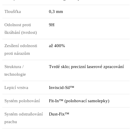
Tloušťka
0,3 mm
Odolnost proti
9H
škrábání (tvrdost)
Zesílení odolnosti
až 400%
proti nárazům
Struktura /
Tvrdé sklo; precizní laserové zpracování
technologie
Lepicí vrstva
Inviscid-Sil™
Systém polohování
Fit-In™ (polohovací samolepky)
Systém odstraňování
Dust-Fix™
prachu