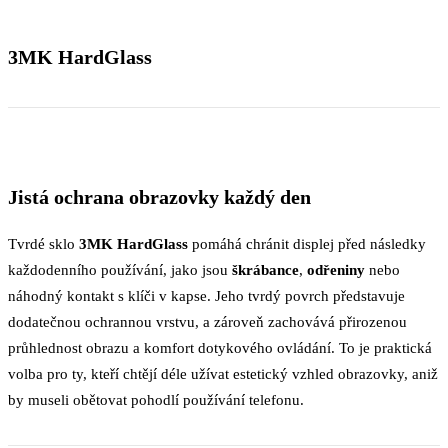
3MK HardGlass
Jistá ochrana obrazovky každý den
Tvrdé sklo
3MK HardGlass
pomáhá chránit displej před následky
každodenního používání, jako jsou
škrábance
,
odřeniny
nebo
náhodný kontakt s klíči v kapse. Jeho tvrdý povrch představuje
dodatečnou ochrannou vrstvu, a zároveň zachovává přirozenou
průhlednost obrazu a komfort dotykového ovládání. To je praktická
volba pro ty, kteří chtějí déle užívat estetický vzhled obrazovky, aniž
by museli obětovat pohodlí používání telefonu.