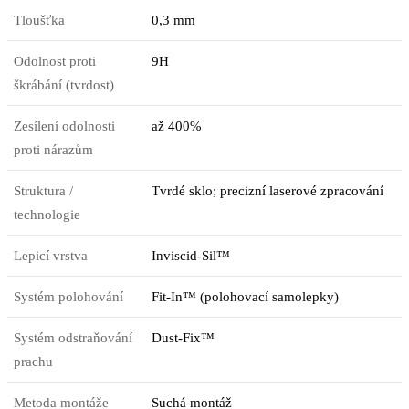
Tloušťka
0,3 mm
Odolnost proti
9H
škrábání (tvrdost)
Zesílení odolnosti
až 400%
proti nárazům
Struktura /
Tvrdé sklo; precizní laserové zpracování
technologie
Lepicí vrstva
Inviscid-Sil™
Systém polohování
Fit-In™ (polohovací samolepky)
Systém odstraňování
Dust-Fix™
prachu
Metoda montáže
Suchá montáž