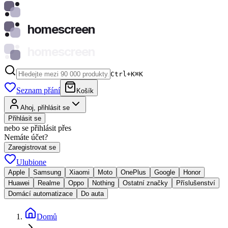
homescreen
homescreen
Ctrl+K
⌘
K
Seznam přání
Košík
Ahoj, přihlásit se
Přihlásit se
nebo se přihlásit přes
Nemáte účet?
Zaregistrovat se
Ulubione
Apple
Samsung
Xiaomi
Moto
OnePlus
Google
Honor
Huawei
Realme
Oppo
Nothing
Ostatní značky
Příslušenství
Domácí automatizace
Do auta
Domů