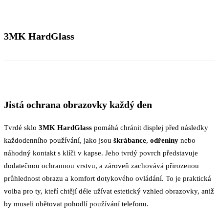
3MK HardGlass
Jistá ochrana obrazovky každý den
Tvrdé sklo
3MK HardGlass
pomáhá chránit displej před následky
každodenního používání, jako jsou
škrábance
,
odřeniny
nebo
náhodný kontakt s klíči v kapse. Jeho tvrdý povrch představuje
dodatečnou ochrannou vrstvu, a zároveň zachovává přirozenou
průhlednost obrazu a komfort dotykového ovládání. To je praktická
volba pro ty, kteří chtějí déle užívat estetický vzhled obrazovky, aniž
by museli obětovat pohodlí používání telefonu.