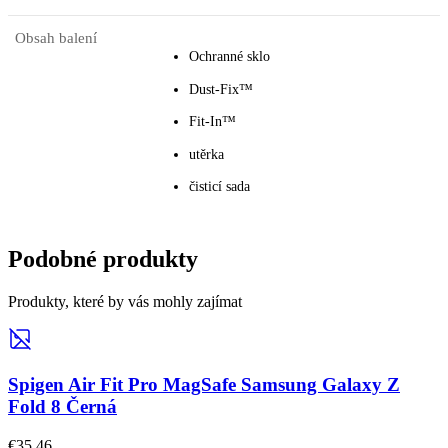
Obsah balení
Ochranné sklo
Dust-Fix™
Fit-In™
utěrka
čisticí sada
Podobné produkty
Produkty, které by vás mohly zajímat
Spigen Air Fit Pro MagSafe Samsung Galaxy Z
Fold 8 Černá
€35,46