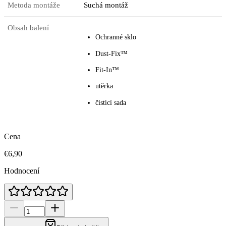
Metoda montáže
Suchá montáž
Obsah balení
Ochranné sklo
Dust-Fix™
Fit-In™
utěrka
čisticí sada
Cena
€6,90
Hodnocení