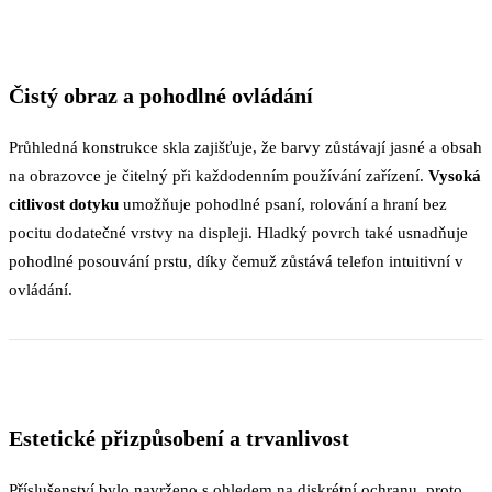
Čistý obraz a pohodlné ovládání
Průhledná konstrukce skla zajišťuje, že barvy zůstávají jasné a obsah
na obrazovce je čitelný při každodenním používání zařízení.
Vysoká
citlivost dotyku
umožňuje pohodlné psaní, rolování a hraní bez
pocitu dodatečné vrstvy na displeji. Hladký povrch také usnadňuje
pohodlné posouvání prstu, díky čemuž zůstává telefon intuitivní v
ovládání.
Estetické přizpůsobení a trvanlivost
Příslušenství bylo navrženo s ohledem na diskrétní ochranu, proto