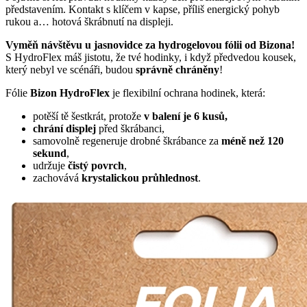
představením. Kontakt s klíčem v kapse, příliš energický pohyb
rukou a… hotová škrábnutí na displeji.
Vyměň návštěvu u jasnovidce za hydrogelovou fólii od Bizona!
S HydroFlex máš jistotu, že tvé hodinky, i když předvedou kousek,
který nebyl ve scénáři, budou
správně chráněny
!
Fólie
Bizon HydroFlex
je flexibilní ochrana hodinek, která:
potěší tě šestkrát, protože
v balení je 6 kusů,
chrání displej
před škrábanci,
samovolně regeneruje drobné škrábance za
méně než 120
sekund
,
udržuje
čistý povrch
,
zachovává
krystalickou průhlednost
.