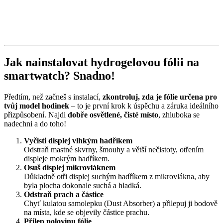
Jak nainstalovat hydrogelovou fólii na
smartwatch? Snadno!
Předtím, než začneš s instalací,
zkontroluj, zda je fólie určena pro
tvůj model hodinek
– to je první krok k úspěchu a záruka ideálního
přizpůsobení. Najdi
dobře osvětlené, čisté místo
, zhluboka se
nadechni a do toho!
Vyčisti displej vlhkým hadříkem
Odstraň mastné skvrny, šmouhy a větší nečistoty, otřením
displeje mokrým hadříkem.
Osuš displej mikrovláknem
Důkladně otři displej suchým hadříkem z mikrovlákna, aby
byla plocha dokonale suchá a hladká.
Odstraň prach a částice
Chyť kulatou samolepku (Dust Absorber) a přilepuj ji bodově
na místa, kde se objevily částice prachu.
Přilep polovinu fólie