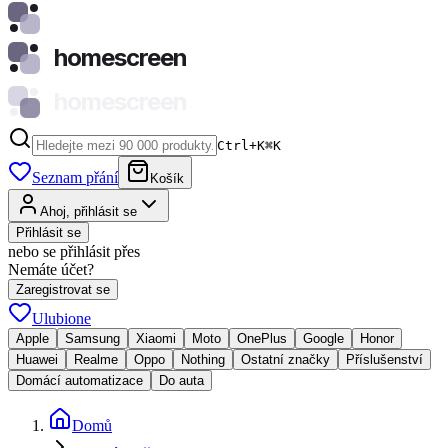
homescreen
homescreen
Ctrl+K
⌘
K
Seznam přání
Košík
Ahoj, přihlásit se
Přihlásit se
nebo se přihlásit přes
Nemáte účet?
Zaregistrovat se
Ulubione
Apple
Samsung
Xiaomi
Moto
OnePlus
Google
Honor
Huawei
Realme
Oppo
Nothing
Ostatní značky
Příslušenství
Domácí automatizace
Do auta
Domů