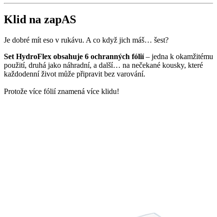
Klid na zapAS
Je dobré mít eso v rukávu. A co když jich máš… šest?
Set HydroFlex obsahuje 6 ochranných fólií
– jedna k okamžitému
použití, druhá jako náhradní, a další… na nečekané kousky, které
každodenní život může připravit bez varování.
Protože více fólií znamená více klidu!