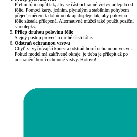
Přehni fólii napůl tak, aby se část ochranné vrstvy odlepila od
fólie. Pomocí karty, jedním, plynulým a stabilním pohybem
přejeď směrem k dolnímu okraji displeje tak, aby polovina
fólie zůstala přilepená. Alternativně můžeš také použít poziční
samolepky.
Přilep druhou polovinu fólie
Stejný postup proveď u druhé části fólie.
Odstraň ochrannou vrstvu
Chyť za vyčnívající konec a odstraň horní ochrannou vrstvu.
Pokud model má zakřivené okraje, je třeba je přilepit až po
odstranění horní ochranné vrstvy. Hotovo!