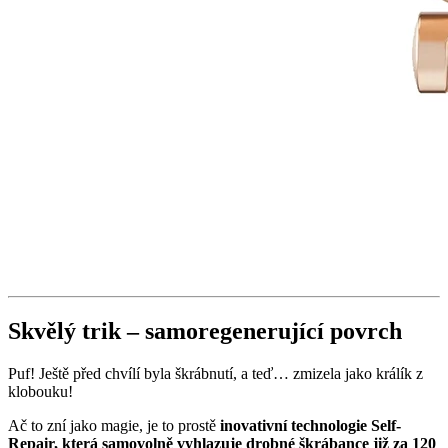
Skvělý trik – samoregenerující povrch
Puf! Ještě před chvílí byla škrábnutí, a teď… zmizela jako králík z
klobouku!
Ač to zní jako magie, je to prostě
inovativní technologie Self-
Repair, která samovolně vyhlazuje drobné škrábance již za 120