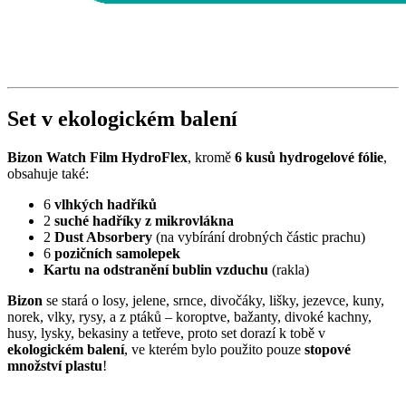
Set v ekologickém balení
Bizon Watch Film HydroFlex
, kromě
6
kusů hydrogelové fólie
,
obsahuje také:
6
vlhkých hadříků
2
suché hadříky z mikrovlákna
2
Dust Absorbery
(na vybírání drobných částic prachu)
6
pozičních samolepek
Kartu na odstranění bublin vzduchu
(rakla)
Bizon
se stará o losy, jelene, srnce, divočáky, lišky, jezevce, kuny,
norek, vlky, rysy, a z ptáků – koroptve, bažanty, divoké kachny,
husy, lysky, bekasiny a tetřeve, proto set dorazí k tobě v
ekologickém balení
, ve kterém bylo použito pouze
stopové
množství plastu
!