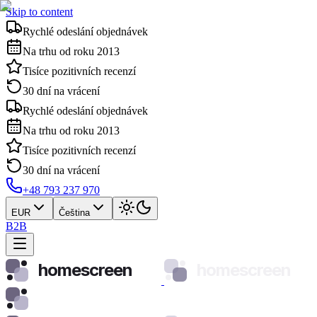
Skip to content
Rychlé odeslání objednávek
Na trhu od roku 2013
Tisíce pozitivních recenzí
30 dní na vrácení
Rychlé odeslání objednávek
Na trhu od roku 2013
Tisíce pozitivních recenzí
30 dní na vrácení
+48 793 237 970
EUR
Čeština
B2B
homescreen
homescreen