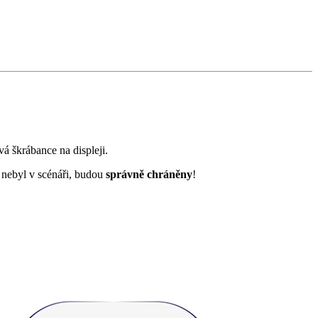
á škrábance na displeji.
 nebyl v scénáři, budou
správně chráněny
!