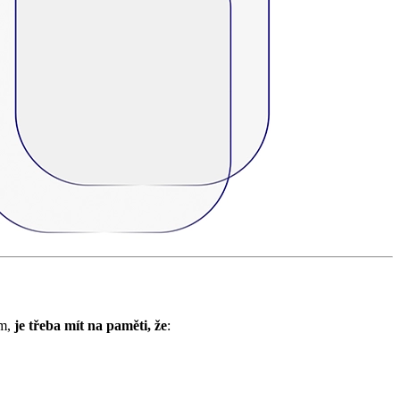
em,
je třeba mít na paměti, že
: