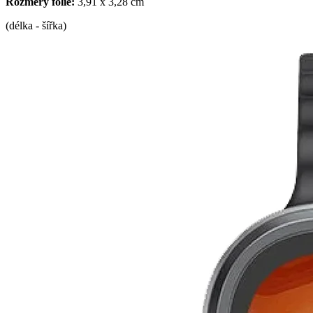
Rozměry fólie:
3,91 x 3,28 cm
(délka - šířka)