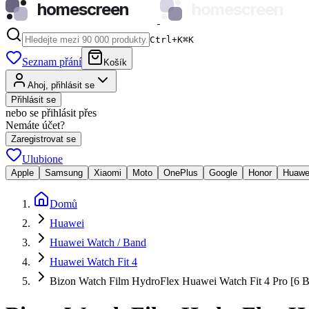
homescreen
homescreen
Ctrl+K
⌘
K
Seznam přání
Košík
Ahoj, přihlásit se
Přihlásit se
nebo se přihlásit přes
Nemáte účet?
Zaregistrovat se
Ulubione
Apple
Samsung
Xiaomi
Moto
OnePlus
Google
Honor
Huawe
Domů
Huawei
Huawei Watch / Band
Huawei Watch Fit 4
Bizon Watch Film HydroFlex Huawei Watch Fit 4 Pro [6