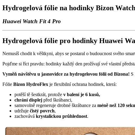
Hydrogelová fólie na hodinky Bizon Watc
Huawei Watch Fit 4 Pro
Hydrogelová fólie pro hodinky Huawei Wat
Nemusíš chodit k věštkyni, abys se postaral o budoucnost svého smar
Pojďme si říct pravdu: hodinky každý den prožívají své vlastní předs
Vyměň návštěvu u jasnovidce za hydrogelovou fólii od Bizona!
S 
Fólie
Bizon HydroFlex
je flexibilní ochrana hodinek, která:
potěší tě šestkrát, protože
v balení je 6 kusů,
chrání displej
před škrábanci,
samovolně regeneruje drobné škrábance za
méně než 120 sek
udržuje
čistý povrch
,
zachovává
krystalickou průhlednost
.