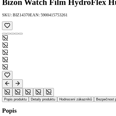
Bizon Watch Film HydroFlex H
SKU:
BIZ14370
EAN:
5900415753261
Popis produktu
Detaily produktu
Hodnocení zákazníků
Bezpečnost 
Popis