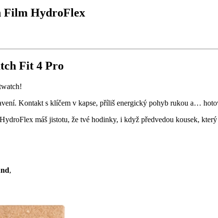
h Film HydroFlex
ch Fit 4 Pro
twatch!
tavení. Kontakt s klíčem v kapse, příliš energický pohyb rukou a… hotov
HydroFlex máš jistotu, že tvé hodinky, i když předvedou kousek, který
und
,