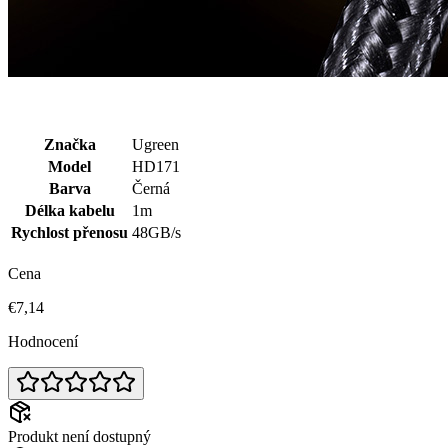
Značka
Ugreen
Model
HD171
Barva
Černá
Délka kabelu
1m
Rychlost přenosu
48GB/s
Cena
€7,14
Hodnocení
Produkt není dostupný