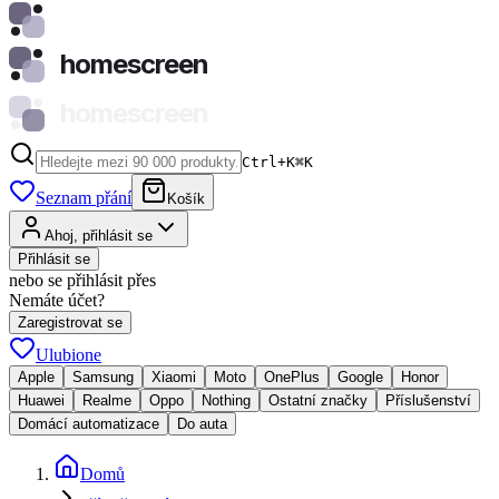
homescreen
homescreen
Ctrl+K
⌘
K
Seznam přání
Košík
Ahoj, přihlásit se
Přihlásit se
nebo se přihlásit přes
Nemáte účet?
Zaregistrovat se
Ulubione
Apple
Samsung
Xiaomi
Moto
OnePlus
Google
Honor
Huawei
Realme
Oppo
Nothing
Ostatní značky
Příslušenství
Domácí automatizace
Do auta
Domů