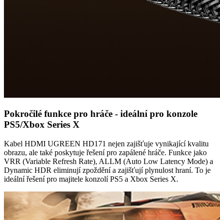
Pokročilé funkce pro hráče - ideální pro konzole
PS5/Xbox Series X
Kabel HDMI UGREEN HD171 nejen zajišťuje vynikající kvalitu
obrazu, ale také poskytuje řešení pro zapálené hráče. Funkce jako
VRR (Variable Refresh Rate), ALLM (Auto Low Latency Mode) a
Dynamic HDR eliminují zpoždění a zajišťují plynulost hraní. To je
ideální řešení pro majitele konzolí PS5 a Xbox Series X.