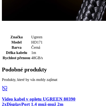
Značka
Ugreen
Model
HD171
Barva
Černá
Délka kabelu
1m
Rychlost přenosu
48GB/s
Podobné produkty
Produkty, které by vás mohly zajímat
Video kabel v opletu UGREEN 80390
2xDisplayPort 1.4 muž-muž 2m