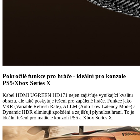
Pokročilé funkce pro hráče - ideální pro konzole
PS5/Xbox Series X
Kabel HDMI UGREEN HD171 nejen zajišťuje vynikající kvalitu
obrazu, ale také poskytuje řešení pro zapálené hráče. Funkce jako
VRR (Variable Refresh Rate), ALLM (Auto Low Latency Mode) a
Dynamic HDR eliminují zpoždění a zajišťují plynulost hraní. To je
ideální řešení pro majitele konzolí PS5 a Xbox Series X.