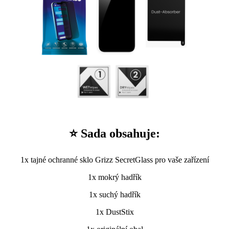
⭐ Sada obsahuje:
1x tajné ochranné sklo Grizz SecretGlass pro vaše zařízení
1x mokrý hadřík
1x suchý hadřík
1x DustStix