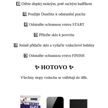
1️⃣ Otřete displej mokrým, poté suchým hadříkem
2️⃣ Použijte DustStix k odstranění prachu
3️⃣ Odstraňte ochrannou vrstvu START
4️⃣ Přiložte sklo k povrchu
5️⃣ Jemně přitlačte sklo a vytlačte vzduchové bubliny
6️⃣ Odstraňte ochrannou vrstvu FINISH
✨ HOTOVO ✨
Všechny stopy vzduchu se vstřebají do 48h.