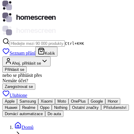
homescreen
homescreen
Ctrl+K
⌘
K
Seznam přání
Košík
Ahoj, přihlásit se
Přihlásit se
nebo se přihlásit přes
Nemáte účet?
Zaregistrovat se
Ulubione
Apple
Samsung
Xiaomi
Moto
OnePlus
Google
Honor
Huawei
Realme
Oppo
Nothing
Ostatní značky
Příslušenství
Domácí automatizace
Do auta
Domů