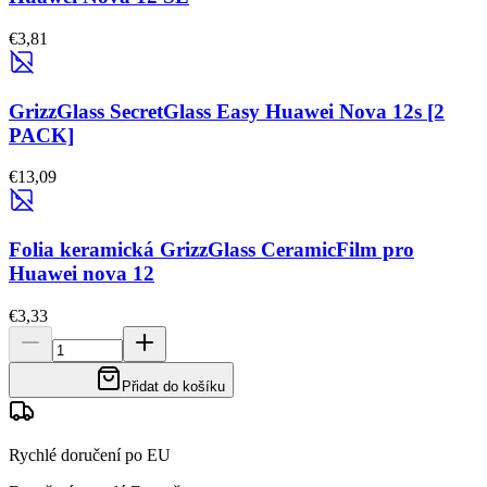
€3,81
GrizzGlass SecretGlass Easy Huawei Nova 12s [2
PACK]
€13,09
Folia keramická GrizzGlass CeramicFilm pro
Huawei nova 12
€3,33
Přidat do košíku
Rychlé doručení po EU