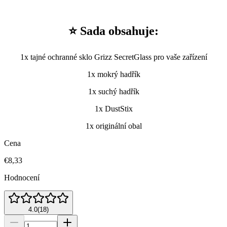
⭐ Sada obsahuje:
1x tajné ochranné sklo Grizz SecretGlass pro vaše zařízení
1x mokrý hadřík
1x suchý hadřík
1x DustStix
1x originální obal
Cena
€8,33
Hodnocení
4.0
(
18
)