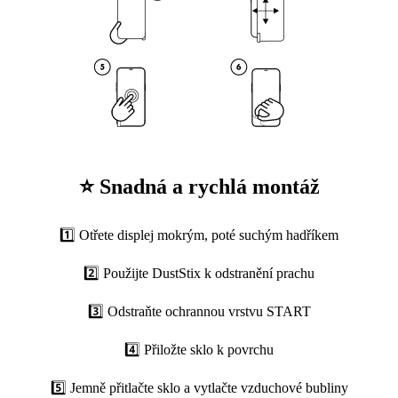
⭐ Snadná a rychlá montáž
1️⃣ Otřete displej mokrým, poté suchým hadříkem
2️⃣ Použijte DustStix k odstranění prachu
3️⃣ Odstraňte ochrannou vrstvu START
4️⃣ Přiložte sklo k povrchu
5️⃣ Jemně přitlačte sklo a vytlačte vzduchové bubliny