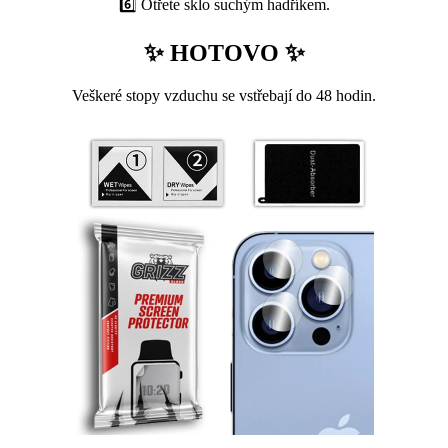
6️⃣ Otřete sklo suchým hadříkem.
✨ HOTOVO ✨
Veškeré stopy vzduchu se vstřebají do 48 hodin.