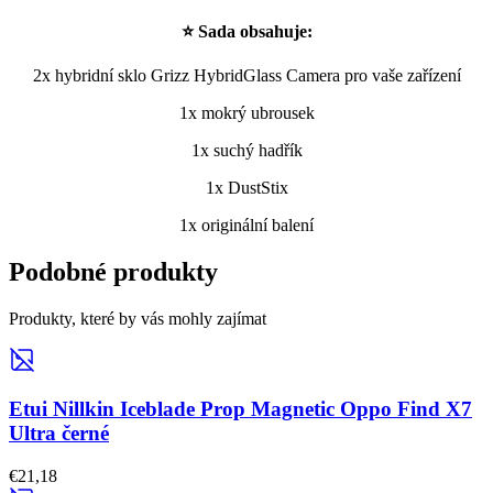
⭐ Sada obsahuje:
2x hybridní sklo Grizz HybridGlass Camera pro vaše zařízení
1x mokrý ubrousek
1x suchý hadřík
1x DustStix
1x originální balení
Podobné produkty
Produkty, které by vás mohly zajímat
Etui Nillkin Iceblade Prop Magnetic Oppo Find X7
Ultra černé
€21,18