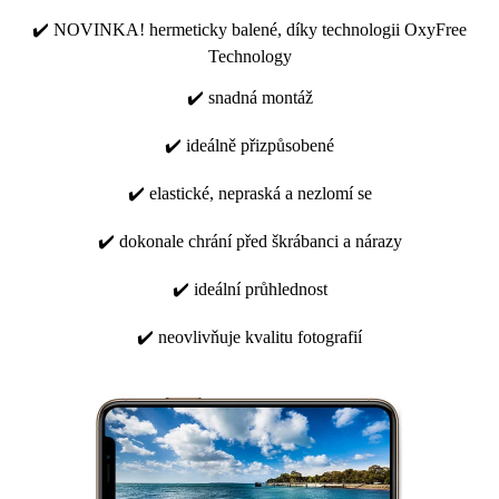
✔️ NOVINKA! hermeticky balené, díky technologii OxyFree
Technology
✔️ snadná montáž
✔️ ideálně přizpůsobené
✔️ elastické, nepraská a nezlomí se
✔️ dokonale chrání před škrábanci a nárazy
✔️ ideální průhlednost
✔️ neovlivňuje kvalitu fotografií