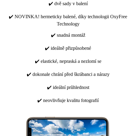
✔️ dvě sady v balení
✔️ NOVINKA! hermeticky balené, díky technologii OxyFree
Technology
✔️ snadná montáž
✔️ ideálně přizpůsobené
✔️ elastické, nepraská a nezlomí se
✔️ dokonale chrání před škrábanci a nárazy
✔️ ideální průhlednost
✔️ neovlivňuje kvalitu fotografií