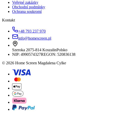
Veřejné zakázky
Obchodní podmínky
Ochrana soukromí
Kontakt
+48 793 237 970
info@homescreen.pl
Szeroka 20
75-814 Koszalin
Polsko
NIP:
4990574327
REGON: 520836138
© 2026 Home Screen Magdalena Cylke