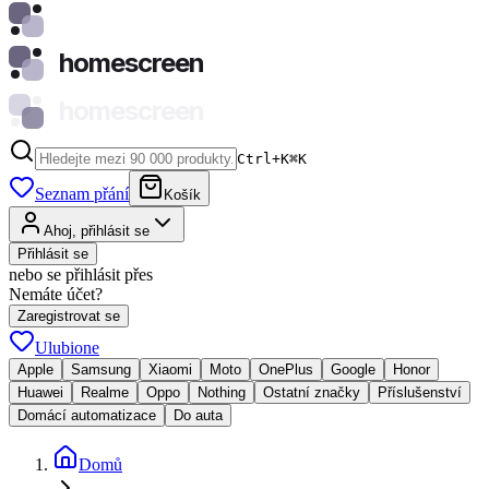
homescreen
homescreen
Ctrl+K
⌘
K
Seznam přání
Košík
Ahoj, přihlásit se
Přihlásit se
nebo se přihlásit přes
Nemáte účet?
Zaregistrovat se
Ulubione
Apple
Samsung
Xiaomi
Moto
OnePlus
Google
Honor
Huawei
Realme
Oppo
Nothing
Ostatní značky
Příslušenství
Domácí automatizace
Do auta
Domů