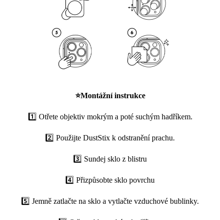
⭐
Montážní instrukce
1️⃣ Otřete objektiv mokrým a poté suchým hadříkem.
2️⃣ Použijte DustStix k odstranění prachu.
3️⃣ Sundej sklo z blistru
4️⃣ Přizpůsobte sklo povrchu
5️⃣ Jemně zatlačte na sklo a vytlačte vzduchové bublinky.