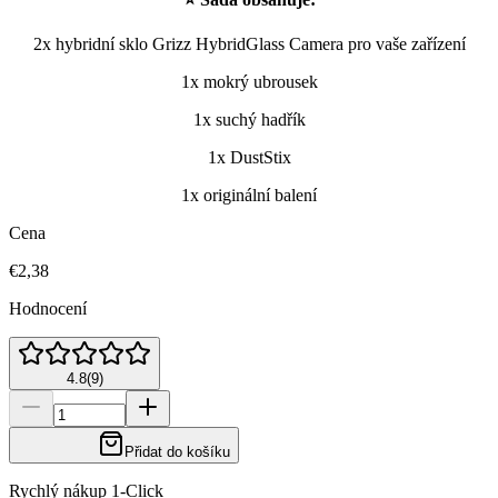
2x hybridní sklo Grizz HybridGlass Camera pro vaše zařízení
1x mokrý ubrousek
1x suchý hadřík
1x DustStix
1x originální balení
Cena
€2,38
Hodnocení
4.8
(
9
)
Přidat do košíku
Rychlý nákup 1-Click