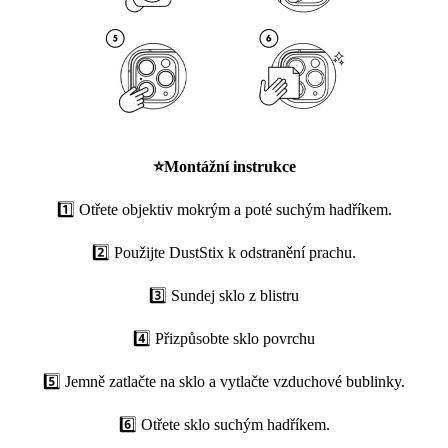
⭐
Montážní instrukce
1️⃣ Otřete objektiv mokrým a poté suchým hadříkem.
2️⃣ Použijte DustStix k odstranění prachu.
3️⃣ Sundej sklo z blistru
4️⃣ Přizpůsobte sklo povrchu
5️⃣ Jemně zatlačte na sklo a vytlačte vzduchové bublinky.
6️⃣ Otřete sklo suchým hadříkem.