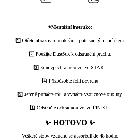
⭐
Montážní instrukce
1️⃣ Otřete obrazovku mokrým a poté suchým hadříkem.
2️⃣ Použijte DustStix k odstranění prachu.
3️⃣ Sundej ochrannou vrstvu START
4️⃣ Přizpůsobte folii povrchu
5️⃣ Jemně přitlačte fólii a vytlačte vzduchové bubliny.
6️⃣ Odstraňte ochrannou vrstvu FINISH.
✨ HOTOVO ✨
Veškeré stopy vzduchu se absorbují do 48 hodin.