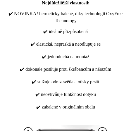
Nejdůležitější vlastnosti:
✔️ NOVINKA! hermeticky balené, díky technologii OxyFree
Technology
✔️ ideálně přizpůsobená
✔️ elastická, nepraská a neodlupuje se
✔️ jednoduchá na montáž
✔️ dokonale posiluje proti škrábancům a nárazům
✔️ snižuje odraz světla a otisky prstů
✔️ neovlivňuje funkčnost dotyku
✔️ zabalené v originálním obalu