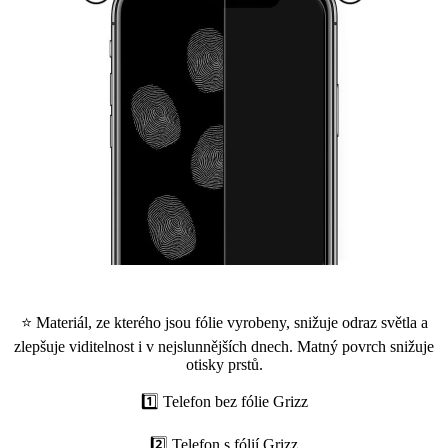
⭐ Materiál, ze kterého jsou fólie vyrobeny, snižuje odraz světla a
zlepšuje viditelnost i v nejslunnějších dnech. Matný povrch snižuje
otisky prstů.
1️⃣ Telefon bez fólie Grizz
2️⃣ Telefon s fólií Grizz