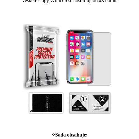
Veškeré stopy vzduchu se absorbují do 48 hodin.
⭐
Sada obsahuje: