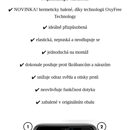
✔️ NOVINKA! hermeticky balené, díky technologii OxyFree
Technology
✔️ ideálně přizpůsobená
✔️ elastická, nepraská a neodlupuje se
✔️ jednoduchá na montáž
✔️ dokonale posiluje proti škrábancům a nárazům
✔️ snižuje odraz světla a otisky prstů
✔️ neovlivňuje funkčnost dotyku
✔️ zabalené v originálním obalu