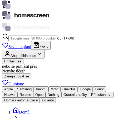
homescreen
homescreen
Ctrl+K
⌘
K
Seznam přání
Košík
Ahoj, přihlásit se
Přihlásit se
nebo se přihlásit přes
Nemáte účet?
Zaregistrovat se
Ulubione
Apple
Samsung
Xiaomi
Moto
OnePlus
Google
Honor
Huawei
Realme
Oppo
Nothing
Ostatní značky
Příslušenství
Domácí automatizace
Do auta
Domů