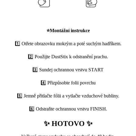
⭐
Montážní instrukce
1️⃣ Otřete obrazovku mokrým a poté suchým hadříkem.
2️⃣ Použijte DustStix k odstranění prachu.
3️⃣ Sundej ochrannou vrstvu START
4️⃣ Přizpůsobte folii povrchu
5️⃣ Jemně přitlačte fólii a vytlačte vzduchové bubliny.
6️⃣ Odstraňte ochrannou vrstvu FINISH.
✨ HOTOVO ✨