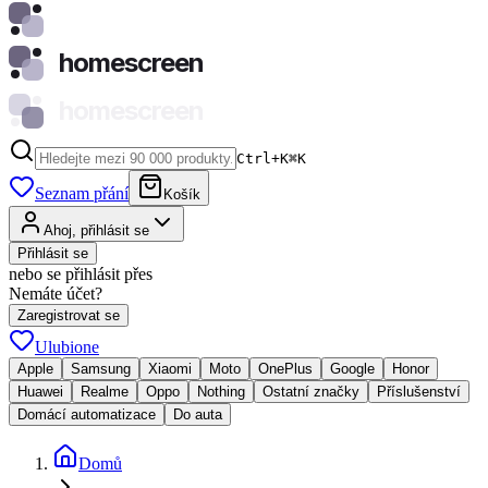
homescreen
homescreen
Ctrl+K
⌘
K
Seznam přání
Košík
Ahoj, přihlásit se
Přihlásit se
nebo se přihlásit přes
Nemáte účet?
Zaregistrovat se
Ulubione
Apple
Samsung
Xiaomi
Moto
OnePlus
Google
Honor
Huawei
Realme
Oppo
Nothing
Ostatní značky
Příslušenství
Domácí automatizace
Do auta
Domů