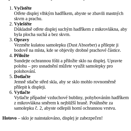
Vyčistěte
Otřete displej vlhkým hadříkem, abyste se zbavili mastných
skvrn a prachu.
Vyleštěte
Důkladně otřete displej suchým hadříkem z mikrovlákna, aby
byla plocha suchá a bez skvrn.
Opravy
Vezměte kulatou samolepku (Dust Absorber) a přilepte ji
bodově na místa, kde se objevily drobné prachové částice.
Přiložte
Sundejte ochrannou fólii a přiložte sklo na displej. Upravte
polohu – pro usnadnění můžete využít samolepky pro
polohování.
Dotlačte
Jemně stlačte střed skla, aby se sklo mohlo rovnoměrně
přilepit k displeji.
Vytlačte
Vytlačte případné vzduchové bubliny, pohybováním hadříkem
z mikrovlákna směrem k nejbližší hraně. Potáhněte za
samolepku č. 2, abyste odlepili horní ochrannou vrstvu.
Hotovo
– sklo je nainstalováno, displej je zabezpečen!