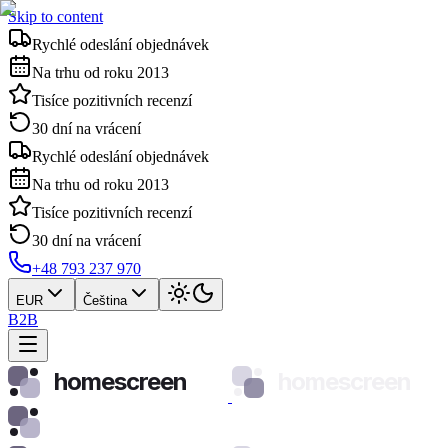
Skip to content
Rychlé odeslání objednávek
Na trhu od roku 2013
Tisíce pozitivních recenzí
30 dní na vrácení
Rychlé odeslání objednávek
Na trhu od roku 2013
Tisíce pozitivních recenzí
30 dní na vrácení
+48 793 237 970
EUR
Čeština
B2B
homescreen
homescreen