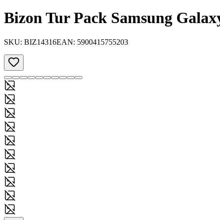
Bizon Tur Pack Samsung Galaxy
SKU:
BIZ14316
EAN:
5900415755203