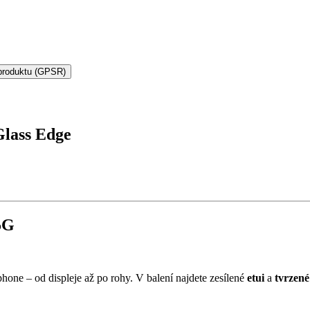
produktu (GPSR)
Glass Edge
5G
hone – od displeje až po rohy. V balení najdete zesílené
etui
a
tvrzen