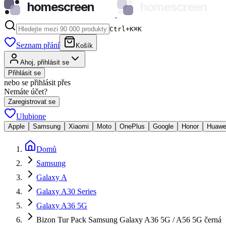
homescreen
homescreen
Ctrl+K
⌘
K
Seznam přání
Košík
Ahoj, přihlásit se
Přihlásit se
nebo se přihlásit přes
Nemáte účet?
Zaregistrovat se
Ulubione
Apple
Samsung
Xiaomi
Moto
OnePlus
Google
Honor
Huawe
Domů
Samsung
Galaxy A
Galaxy A30 Series
Galaxy A36 5G
Bizon Tur Pack Samsung Galaxy A36 5G / A56 5G černá