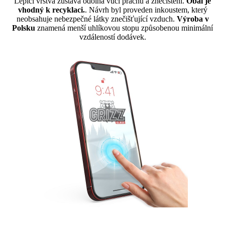
Lepicí vrstva zůstává odolná vůči prachu a znečištění.
Obal je
vhodný k recyklaci.
. Návrh byl proveden inkoustem, který
neobsahuje nebezpečné látky znečišťující vzduch.
Výroba v
Polsku
znamená menší uhlíkovou stopu způsobenou minimální
vzdáleností dodávek.