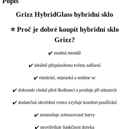
Popis
Grizz HybridGlass hybridní sklo
⭐ Proč je dobré koupit hybridní sklo
Grizz?
✔️ snadná montáž
✔️ ideálně přizpůsobeno tvému zařízení
✔️ elastické, nepraská a neláme se
✔️ dokonale chrání před škrábanci a posiluje při nárazech
✔️ dodatečná oleofobní vrstva zvyšuje komfort používání
✔️ nenarušuje zobrazované barvy
✔️ neovlivňuje funkčnost dotyku