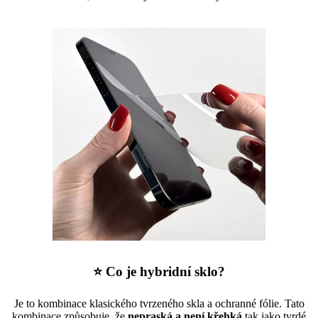
⭐ Co je hybridní sklo?
Je to kombinace klasického tvrzeného skla a ochranné fólie. Tato
kombinace způsobuje, že
nepraská a není křehká
tak jako tvrdé