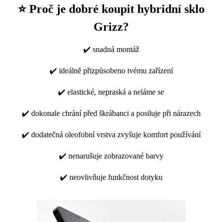
⭐ Proč je dobré koupit hybridní sklo
Grizz?
✔️ snadná montáž
✔️ ideálně přizpůsobeno tvému zařízení
✔️ elastické, nepraská a neláme se
✔️ dokonale chrání před škrábanci a posiluje při nárazech
✔️ dodatečná oleofobní vrstva zvyšuje komfort používání
✔️ nenarušuje zobrazované barvy
✔️ neovlivňuje funkčnost dotyku