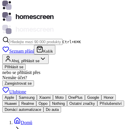
homescreen
homescreen
Ctrl+K
⌘
K
Seznam přání
Košík
Ahoj, přihlásit se
Přihlásit se
nebo se přihlásit přes
Nemáte účet?
Zaregistrovat se
Ulubione
Apple
Samsung
Xiaomi
Moto
OnePlus
Google
Honor
Huawei
Realme
Oppo
Nothing
Ostatní značky
Příslušenství
Domácí automatizace
Do auta
Domů