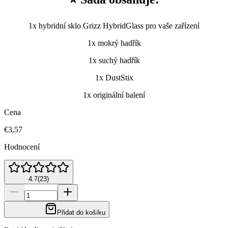
1x hybridní sklo Grizz HybridGlass pro vaše zařízení
1x mokrý hadřík
1x suchý hadřík
1x DustStix
1x originální balení
Cena
€3,57
Hodnocení
4.7
(
23
)
Přidat do košíku