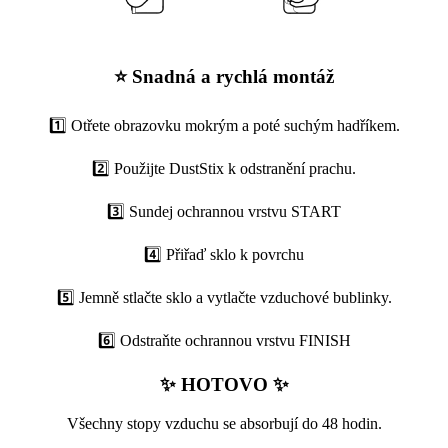
⭐ Snadná a rychlá montáž
1️⃣ Otřete obrazovku mokrým a poté suchým hadříkem.
2️⃣ Použijte DustStix k odstranění prachu.
3️⃣ Sundej ochrannou vrstvu START
4️⃣ Přiřaď sklo k povrchu
5️⃣ Jemně stlačte sklo a vytlačte vzduchové bublinky.
6️⃣ Odstraňte ochrannou vrstvu FINISH
✨ HOTOVO ✨
Všechny stopy vzduchu se absorbují do 48 hodin.