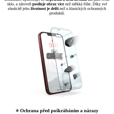
sklo, a zároveň
posiluje obraz více
než měkká fólie. Díky své
elasticitě jeho
životnost je delší
než u klasických ochranných
produktů.
⭐ Ochrana před poškrábáním a nárazy