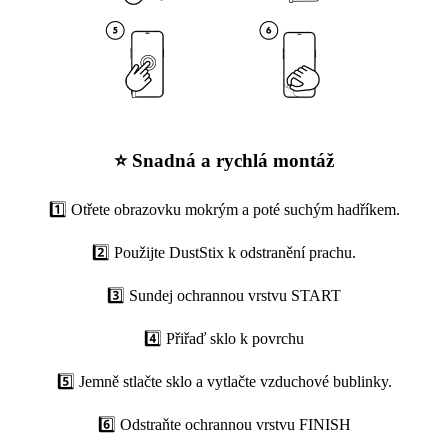
⭐ Snadná a rychlá montáž
1️⃣ Otřete obrazovku mokrým a poté suchým hadříkem.
2️⃣ Použijte DustStix k odstranění prachu.
3️⃣ Sundej ochrannou vrstvu START
4️⃣ Přiřaď sklo k povrchu
5️⃣ Jemně stlačte sklo a vytlačte vzduchové bublinky.
6️⃣ Odstraňte ochrannou vrstvu FINISH