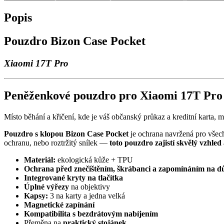
Popis
Pouzdro Bizon Case Pocket
Xiaomi 17T Pro
Peněženkové pouzdro pro Xiaomi 17T Pro
Místo běhání a křičení, kde je váš občanský průkaz a kreditní karta, 
Pouzdro s klopou Bizon Case Pocket
je ochrana navržená pro všech
ochranu, nebo roztržitý snílek —
toto pouzdro zajistí skvělý vzhled 
Materiál:
ekologická kůže + TPU
Ochrana před znečištěním, škrábanci a zapomínáním na d
Integrované kryty na tlačítka
Úplné výřezy
na objektivy
Kapsy:
3 na karty a jedna velká
Magnetické zapínání
Kompatibilita s bezdrátovým nabíjením
Přeměna na
praktický stojánek