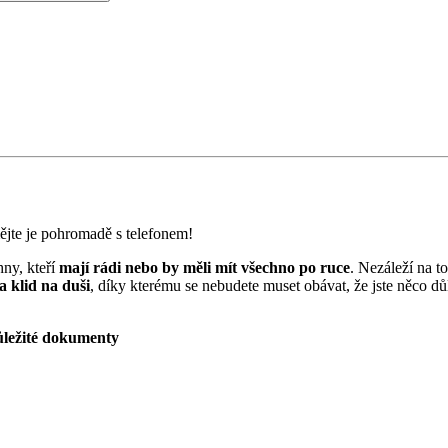
mějte je pohromadě s telefonem!
ny, kteří
mají rádi nebo by měli mít všechno po ruce
. Nezáleží na t
a klid na duši
, díky kterému se nebudete muset obávat, že jste něco d
ůležité dokumenty