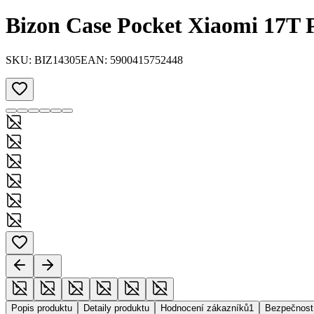
Bizon Case Pocket Xiaomi 17T P
SKU:
BIZ14305
EAN:
5900415752448
Popis produktu
Detaily produktu
Hodnocení zákazníků
1
Bezpečnost