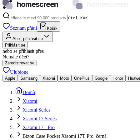
homescreen
homescreen
Ctrl+K
⌘
K
Seznam přání
Košík
Ahoj, přihlásit se
Přihlásit se
nebo se přihlásit přes
Nemáte účet?
Zaregistrovat se
Ulubione
Apple
Samsung
Xiaomi
Moto
OnePlus
Google
Honor
Huawe
Domů
Xiaomi
Xiaomi Series
Xiaomi 17 Series
Xiaomi 17T Pro
Bizon Case Pocket Xiaomi 17T Pro, černá