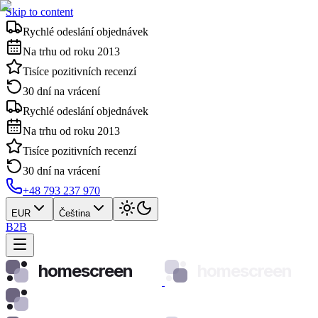
Skip to content
Rychlé odeslání objednávek
Na trhu od roku 2013
Tisíce pozitivních recenzí
30 dní na vrácení
Rychlé odeslání objednávek
Na trhu od roku 2013
Tisíce pozitivních recenzí
30 dní na vrácení
+48 793 237 970
EUR
Čeština
B2B
homescreen
homescreen