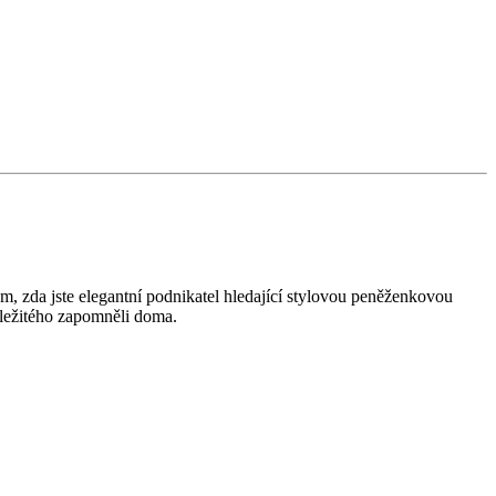
om, zda jste elegantní podnikatel hledající stylovou peněženkovou
ůležitého zapomněli doma.