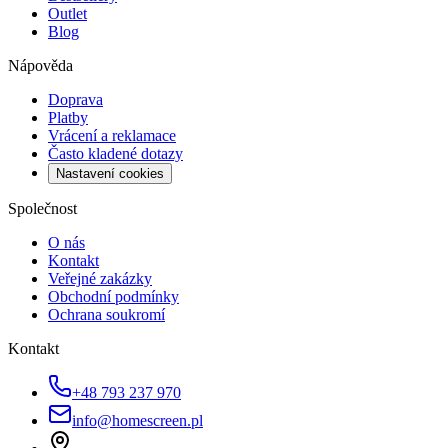
Outlet
Blog
Nápověda
Doprava
Platby
Vrácení a reklamace
Často kladené dotazy
Nastavení cookies
Společnost
O nás
Kontakt
Veřejné zakázky
Obchodní podmínky
Ochrana soukromí
Kontakt
+48 793 237 970
info@homescreen.pl