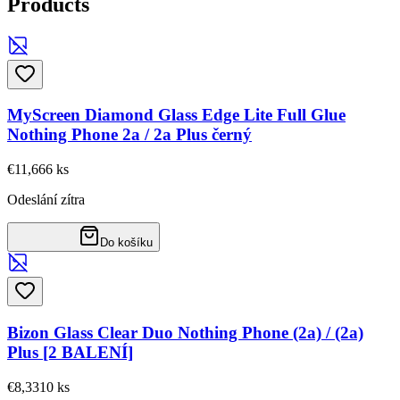
Products
MyScreen Diamond Glass Edge Lite Full Glue
Nothing Phone 2a / 2a Plus černý
€11,66
6
ks
Odeslání zítra
Do košíku
Bizon Glass Clear Duo Nothing Phone (2a) / (2a)
Plus [2 BALENÍ]
€8,33
10
ks