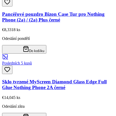
Pancéřové pouzdro Bizon Case Tur pro Nothing
Phone (2a) / (2a) Plus černé
€8,33
18
ks
Odeslání pondělí
Do košíku
Posledních 5 kusů
Sklo tvrzené MyScreen Diamond Glass Edge Full
Glue Nothing Phone 2A černé
€14,04
5
ks
Odeslání zítra