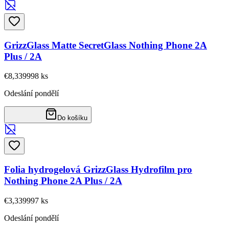
GrizzGlass Matte SecretGlass Nothing Phone 2A
Plus / 2A
€8,33
9998
ks
Odeslání pondělí
Do košíku
Folia hydrogelová GrizzGlass Hydrofilm pro
Nothing Phone 2A Plus / 2A
€3,33
9997
ks
Odeslání pondělí