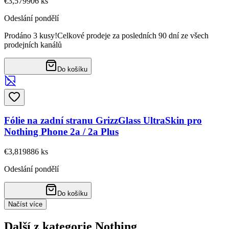
€3,57
9906
ks
Odeslání pondělí
Prodáno 3 kusy!
Celkové prodeje za posledních 90 dní ze všech
prodejních kanálů
Do košíku
Fólie na zadní stranu GrizzGlass UltraSkin pro
Nothing Phone 2a / 2a Plus
€3,81
9886
ks
Odeslání pondělí
Do košíku
Načíst více
Další z kategorie Nothing