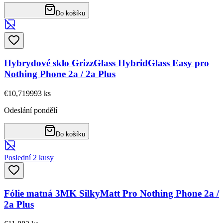
Do košíku
Hybrydové sklo GrizzGlass HybridGlass Easy pro
Nothing Phone 2a / 2a Plus
€10,71
9993
ks
Odeslání pondělí
Do košíku
Poslední 2 kusy
Fólie matná 3MK SilkyMatt Pro Nothing Phone 2a /
2a Plus