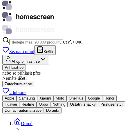
homescreen
homescreen
Ctrl+K
⌘
K
Seznam přání
Košík
Ahoj, přihlásit se
Přihlásit se
nebo se přihlásit přes
Nemáte účet?
Zaregistrovat se
Ulubione
Apple
Samsung
Xiaomi
Moto
OnePlus
Google
Honor
Huawei
Realme
Oppo
Nothing
Ostatní značky
Příslušenství
Domácí automatizace
Do auta
Domů