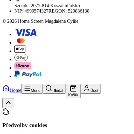
Szeroka 20
75-814 Koszalin
Polsko
NIP:
4990574327
REGON: 520836138
© 2026 Home Screen Magdalena Cylke
Home
Menu
Hledat
Účet
Košík
Předvolby cookies