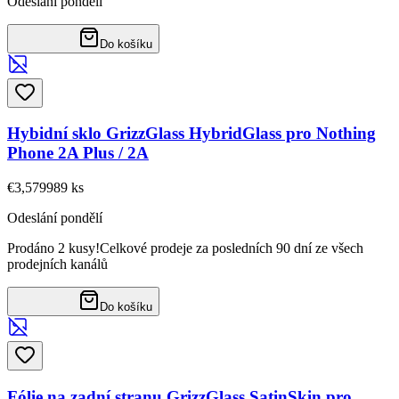
Odeslání pondělí
Do košíku
Hybidní sklo GrizzGlass HybridGlass pro Nothing
Phone 2A Plus / 2A
€3,57
9989
ks
Odeslání pondělí
Prodáno 2 kusy!
Celkové prodeje za posledních 90 dní ze všech
prodejních kanálů
Do košíku
Fólie na zadní stranu GrizzGlass SatinSkin pro