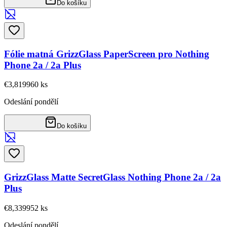
Do košíku
Fólie matná GrizzGlass PaperScreen pro Nothing
Phone 2a / 2a Plus
€3,81
9960
ks
Odeslání pondělí
Do košíku
GrizzGlass Matte SecretGlass Nothing Phone 2a / 2a
Plus
€8,33
9952
ks
Odeslání pondělí