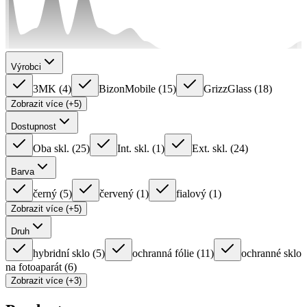
Výrobci
3MK
(
4
)
BizonMobile
(
15
)
GrizzGlass
(
18
)
Zobrazit více (+5)
Dostupnost
Oba skl.
(
25
)
Int. skl.
(
1
)
Ext. skl.
(
24
)
Barva
černý
(
5
)
červený
(
1
)
fialový
(
1
)
Zobrazit více (+5)
Druh
hybridní sklo
(
5
)
ochranná fólie
(
11
)
ochranné sklo
na fotoaparát
(
6
)
Zobrazit více (+3)