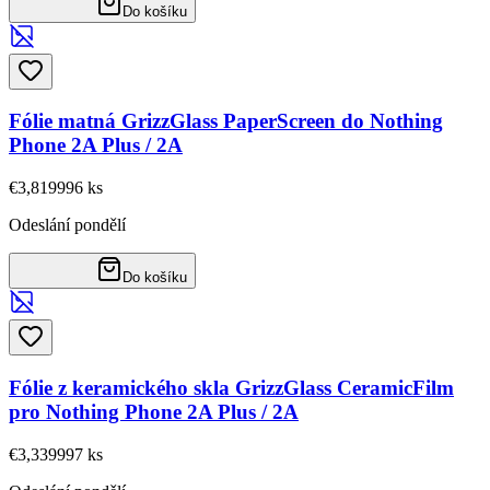
Do košíku
Fólie matná GrizzGlass PaperScreen do Nothing
Phone 2A Plus / 2A
€3,81
9996
ks
Odeslání pondělí
Do košíku
Fólie z keramického skla GrizzGlass CeramicFilm
pro Nothing Phone 2A Plus / 2A
€3,33
9997
ks