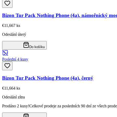
Bizon Tur Pack Nothing Phone (4a), námořnický mo
€11,66
7
ks
Odeslání úterý
Do košíku
Poslední 4 kusy
Bizon Tur Pack Nothing Phone (4a), černý
€11,66
4
ks
Odeslání zítra
Prodáno 2 kusy!
Celkové prodeje za posledních 90 dní ze všech prode