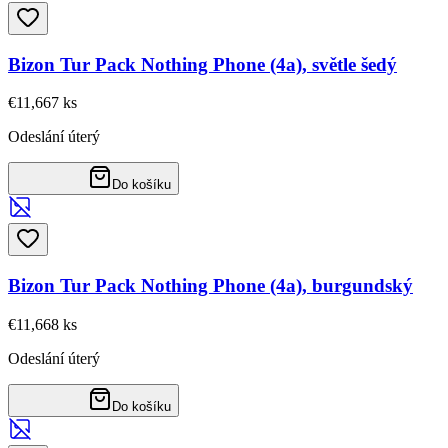
Bizon Tur Pack Nothing Phone (4a), světle šedý
€11,66
7
ks
Odeslání úterý
Do košíku
Bizon Tur Pack Nothing Phone (4a), burgundský
€11,66
8
ks
Odeslání úterý
Do košíku