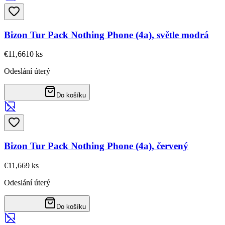
Bizon Tur Pack Nothing Phone (4a), světle modrá
€11,66
10
ks
Odeslání úterý
Do košíku
Bizon Tur Pack Nothing Phone (4a), červený
€11,66
9
ks
Odeslání úterý
Do košíku