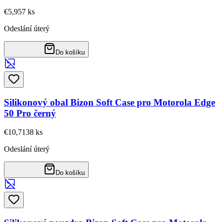
€5,95
7
ks
Odeslání úterý
Do košíku
Silikonový obal Bizon Soft Case pro Motorola Edge
50 Pro černý
€10,71
38
ks
Odeslání úterý
Do košíku