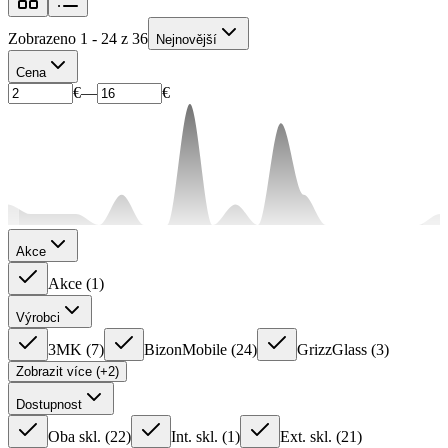
Zobrazeno 1 - 24 z 36
Nejnovější
Cena
€
—
€
Akce
Akce
(
1
)
Výrobci
3MK
(
7
)
BizonMobile
(
24
)
GrizzGlass
(
3
)
Zobrazit více (+2)
Dostupnost
Oba skl.
(
22
)
Int. skl.
(
1
)
Ext. skl.
(
21
)