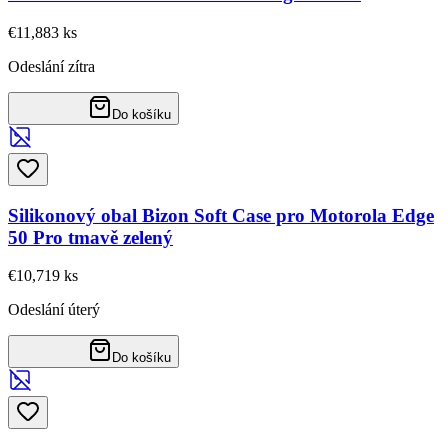
€11,88
3
ks
Odeslání zítra
Do košíku
Silikonový obal Bizon Soft Case pro Motorola Edge
50 Pro tmavě zelený
€10,71
9
ks
Odeslání úterý
Do košíku