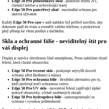
Edge 50 Pro peněženkový obal
- praktické řešení
2v1
,
chránící telefon a uchovávající karty
Edge 50 Pro pancéřový obal
- maximální ochrana pro
aktivní uživatele
Každý
Edge 50 Pro case
v naší nabídce byl pečlivě navržen, aby
dokonale padl do tvaru a rozměrů vašeho telefonu, a poskytoval
plný přístup ke všem portům a tlačítkům.
Skla a ochranné fólie - neviditelný štít pro
váš displej
Displej je nejvíce ohroženou částí smartphonu. Proto nabízíme různé
řešení, která chrání obrazovku:
Edge 50 Pro tvrzené sklo
- poskytuje nejvyšší úroveň
ochrany před škrábanci a nárazy
Edge 50 Pro ochranná fólie
- flexibilní alternativa pro ty,
kteří preferují tenčí ochrannou vrstvu
Edge 50 Pro UV sklo
- inovativní řešení zajišťující úplné
pokrytí obrazovky, včetně zaoblených okrajů
Edge 50 Pro hydrogelová fólie
- samoregenerující se
ochrana s vysokou průhledností