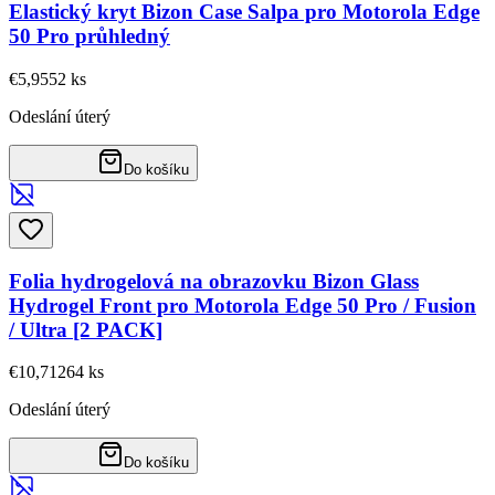
Elastický kryt Bizon Case Salpa pro Motorola Edge
50 Pro průhledný
€5,95
52
ks
Odeslání úterý
Do košíku
Folia hydrogelová na obrazovku Bizon Glass
Hydrogel Front pro Motorola Edge 50 Pro / Fusion
/ Ultra [2 PACK]
€10,71
264
ks
Odeslání úterý
Do košíku