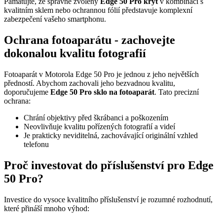
Pamatujte, že správně zvolený
Edge 50 Pro kryt
v kombinaci s
kvalitním sklem nebo ochrannou fólií představuje komplexní
zabezpečení vašeho smartphonu.
Ochrana fotoaparátu - zachovejte
dokonalou kvalitu fotografií
Fotoaparát v Motorola Edge 50 Pro je jednou z jeho největších
předností. Abychom zachovali jeho bezvadnou kvalitu,
doporučujeme
Edge 50 Pro sklo na fotoaparát
. Tato precizní
ochrana:
Chrání objektivy před škrábanci a poškozením
Neovlivňuje kvalitu pořízených fotografií a videí
Je prakticky neviditelná, zachovávající originální vzhled
telefonu
Proč investovat do příslušenství pro Edge
50 Pro?
Investice do vysoce kvalitního příslušenství je rozumné rozhodnutí,
které přináší mnoho výhod: