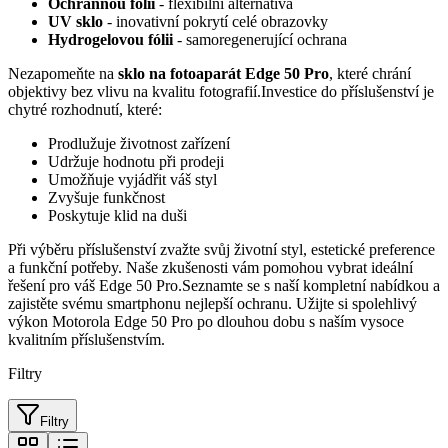
Ochrannou fólii
- flexibilní alternativa
UV sklo
- inovativní pokrytí celé obrazovky
Hydrogelovou fólii
- samoregenerující ochrana
Nezapomeňte na
sklo na fotoaparát Edge 50 Pro
, které chrání
objektivy bez vlivu na kvalitu fotografií.Investice do příslušenství je
chytré rozhodnutí, které:
Prodlužuje životnost zařízení
Udržuje hodnotu při prodeji
Umožňuje vyjádřit váš styl
Zvyšuje funkčnost
Poskytuje klid na duši
Při výběru příslušenství zvažte svůj životní styl, estetické preference
a funkční potřeby. Naše zkušenosti vám pomohou vybrat ideální
řešení pro váš Edge 50 Pro.Seznamte se s naší kompletní nabídkou a
zajistěte svému smartphonu nejlepší ochranu. Užijte si spolehlivý
výkon Motorola Edge 50 Pro po dlouhou dobu s naším vysoce
kvalitním příslušenstvím.
Filtry
Filtry