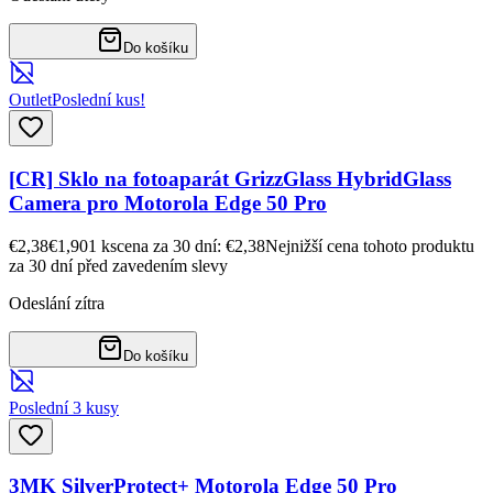
Do košíku
Outlet
Poslední kus!
[CR] Sklo na fotoaparát GrizzGlass HybridGlass
Camera pro Motorola Edge 50 Pro
€2,38
€1,90
1
ks
cena za 30 dní: €2,38
Nejnižší cena tohoto produktu
za 30 dní před zavedením slevy
Odeslání zítra
Do košíku
Poslední 3 kusy
3MK SilverProtect+ Motorola Edge 50 Pro