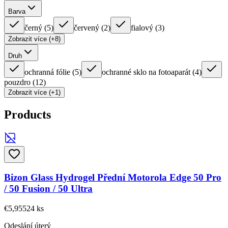
Barva
černý
(
5
)
červený
(
2
)
fialový
(
3
)
Zobrazit více (+8)
Druh
ochranná fólie
(
5
)
ochranné sklo na fotoaparát
(
4
)
pouzdro
(
12
)
Zobrazit více (+1)
Products
Bizon Glass Hydrogel Přední Motorola Edge 50 Pro
/ 50 Fusion / 50 Ultra
€5,95
524
ks
Odeslání úterý