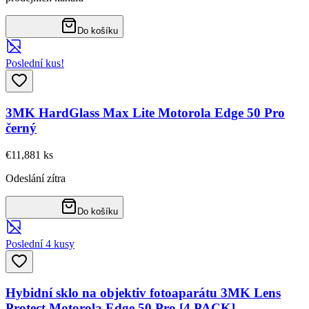
Do košíku
Poslední kus!
3MK HardGlass Max Lite Motorola Edge 50 Pro
černý
€11,88
1
ks
Odeslání zítra
Do košíku
Poslední 4 kusy
Hybidní sklo na objektiv fotoaparátu 3MK Lens
Protect Motorola Edge 50 Pro [4 PACK]