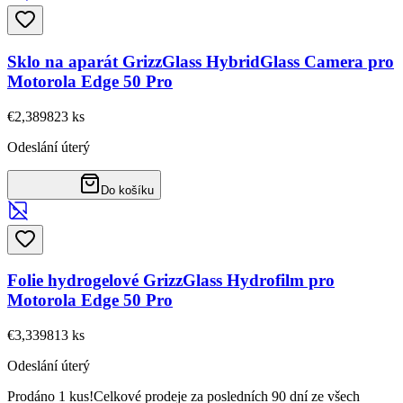
Sklo na aparát GrizzGlass HybridGlass Camera pro
Motorola Edge 50 Pro
€2,38
9823
ks
Odeslání úterý
Do košíku
Folie hydrogelové GrizzGlass Hydrofilm pro
Motorola Edge 50 Pro
€3,33
9813
ks
Odeslání úterý
Prodáno 1 kus!
Celkové prodeje za posledních 90 dní ze všech