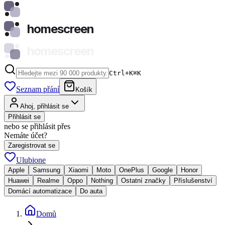
homescreen
homescreen
Ctrl+K
⌘
K
Seznam přání
Košík
Ahoj, přihlásit se
Přihlásit se
nebo se přihlásit přes
Nemáte účet?
Zaregistrovat se
Ulubione
Apple
Samsung
Xiaomi
Moto
OnePlus
Google
Honor
Huawei
Realme
Oppo
Nothing
Ostatní značky
Příslušenství
Domácí automatizace
Do auta
Domů