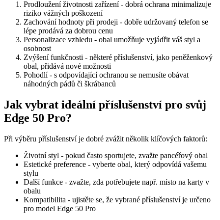
Prodloužení životnosti zařízení - dobrá ochrana minimalizuje
riziko vážných poškození
Zachování hodnoty při prodeji - dobře udržovaný telefon se
lépe prodává za dobrou cenu
Personalizace vzhledu - obal umožňuje vyjádřit váš styl a
osobnost
Zvýšení funkčnosti - některé příslušenství, jako peněženkový
obal, přidává nové možnosti
Pohodlí - s odpovídající ochranou se nemusíte obávat
náhodných pádů či škrábanců
Jak vybrat ideální příslušenství pro svůj
Edge 50 Pro?
Při výběru příslušenství je dobré zvážit několik klíčových faktorů:
Životní styl - pokud často sportujete, zvažte pancéřový obal
Estetické preference - vyberte obal, který odpovídá vašemu
stylu
Další funkce - zvažte, zda potřebujete např. místo na karty v
obalu
Kompatibilita - ujistěte se, že vybrané příslušenství je určeno
pro model Edge 50 Pro