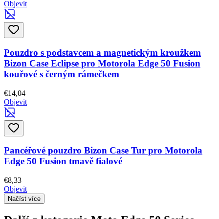
Objevit
Pouzdro s podstavcem a magnetickým kroužkem
Bizon Case Eclipse pro Motorola Edge 50 Fusion
kouřové s černým rámečkem
€14,04
Objevit
Pancéřové pouzdro Bizon Case Tur pro Motorola
Edge 50 Fusion tmavě fialové
€8,33
Objevit
Načíst více