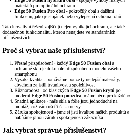
Edge 50 Fusion hybridní obal
- spojuje výhody různých
materiálů pro optimální ochranu
Edge 50 Fusion Pro obal
- pokročilý obal s dalšími
funkcemi, jako je stojánek nebo vylepšená ochrana rohů
Tato inovativní řešení zajišťují nejen vynikající ochranu, ale také
dodatečnou funkcionalitu, kterou nenajdete ve standardních
příslušenstvích.
Proč si vybrat naše příslušenství?
Přesné přizpůsobení - každý
Edge 50 Fusion obal
a
ochranné sklo je dokonale přizpůsobeno modelu vašeho
smartphonu
Vysoká kvalita - používáme pouze ty nejlepší materiály,
abychom zajistili trvanlivost a spolehlivost
Různorodost - od klasických
Edge 50 Fusion krytů
po
moderní
Edge 50 Fusion pouzdra
, máme něco pro každého
Snadná aplikace - naše skla a fólie jsou jednoduché na
montáž, což vám ušetří čas a nervy
Záruka spokojenosti - jsme si jisti kvalitou našich produktů a
nabízíme plnou záruku spokojenosti zákazníka
Jak vybrat správné příslušenství?