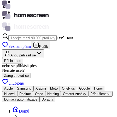
homescreen
homescreen
Ctrl+K
⌘
K
Seznam přání
Košík
Ahoj, přihlásit se
Přihlásit se
nebo se přihlásit přes
Nemáte účet?
Zaregistrovat se
Ulubione
Apple
Samsung
Xiaomi
Moto
OnePlus
Google
Honor
Huawei
Realme
Oppo
Nothing
Ostatní značky
Příslušenství
Domácí automatizace
Do auta
Domů