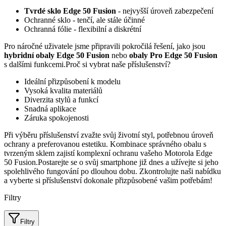
Tvrdé sklo Edge 50 Fusion
- nejvyšší úroveň zabezpečení
Ochranné sklo - tenčí, ale stále účinné
Ochranná fólie - flexibilní a diskrétní
Pro náročné uživatele jsme připravili pokročilá řešení, jako jsou
hybridní obaly Edge 50 Fusion
nebo
obaly Pro Edge 50 Fusion
s dalšími funkcemi.Proč si vybrat naše příslušenství?
Ideální přizpůsobení k modelu
Vysoká kvalita materiálů
Diverzita stylů a funkcí
Snadná aplikace
Záruka spokojenosti
Při výběru příslušenství zvažte svůj životní styl, potřebnou úroveň
ochrany a preferovanou estetiku. Kombinace správného obalu s
tvrzeným sklem zajistí komplexní ochranu vašeho Motorola Edge
50 Fusion.Postarejte se o svůj smartphone již dnes a užívejte si jeho
spolehlivého fungování po dlouhou dobu. Zkontrolujte naši nabídku
a vyberte si příslušenství dokonale přizpůsobené vašim potřebám!
Filtry
Filtry