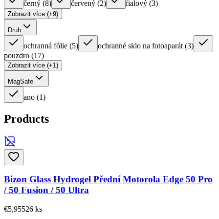
černý
(
8
)
červený
(
2
)
fialový
(
3
)
Zobrazit více (+9)
Druh
ochranná fólie
(
5
)
ochranné sklo na fotoaparát
(
3
)
pouzdro
(
17
)
Zobrazit více (+1)
MagSafe
ano
(
1
)
Products
Bizon Glass Hydrogel Přední Motorola Edge 50 Pro
/ 50 Fusion / 50 Ultra
€5,95
526
ks