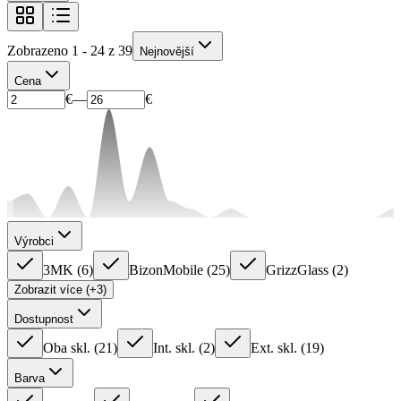
Zobrazeno 1 - 24 z 39
Nejnovější
Cena
€
—
€
Výrobci
3MK
(
6
)
BizonMobile
(
25
)
GrizzGlass
(
2
)
Zobrazit více (+3)
Dostupnost
Oba skl.
(
21
)
Int. skl.
(
2
)
Ext. skl.
(
19
)
Barva