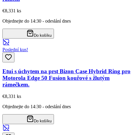
€8,33
1
ks
Objednejte do 14:30 - odeslání dnes
Do košíku
Poslední kus!
Etui s úchytem na prst Bizon Case Hybrid Ring pro
Motorola Edge 50 Fusion kouřové s žlutým
rámečkem.
€8,33
1
ks
Objednejte do 14:30 - odeslání dnes
Do košíku