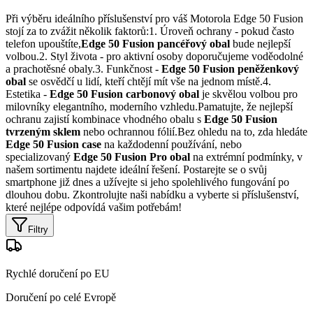
Při výběru ideálního příslušenství pro váš Motorola Edge 50 Fusion
stojí za to zvážit několik faktorů:1. Úroveň ochrany - pokud často
telefon upouštíte,
Edge 50 Fusion pancéřový obal
bude nejlepší
volbou.2. Styl života - pro aktivní osoby doporučujeme voděodolné
a prachotěsné obaly.3. Funkčnost -
Edge 50 Fusion peněženkový
obal
se osvědčí u lidí, kteří chtějí mít vše na jednom místě.4.
Estetika -
Edge 50 Fusion carbonový obal
je skvělou volbou pro
milovníky elegantního, moderního vzhledu.Pamatujte, že nejlepší
ochranu zajistí kombinace vhodného obalu s
Edge 50 Fusion
tvrzeným sklem
nebo ochrannou fólií.Bez ohledu na to, zda hledáte
Edge 50 Fusion case
na každodenní používání, nebo
specializovaný
Edge 50 Fusion Pro obal
na extrémní podmínky, v
našem sortimentu najdete ideální řešení. Postarejte se o svůj
smartphone již dnes a užívejte si jeho spolehlivého fungování po
dlouhou dobu. Zkontrolujte naši nabídku a vyberte si příslušenství,
které nejlépe odpovídá vašim potřebám!
Filtry
Rychlé doručení po EU
Doručení po celé Evropě