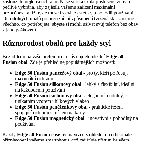
zaslouží tu nejlepší ochranu. Naše široká škála příslušenství byla
pečlivě vybrána, aby zajistila vašemu zařízení maximální
bezpečnost, aniž byste museli slevit z estetiky a pohodlí používání.
Od odolných obalů po precizně přizpůsobená tvrzená skla - máme
všechno, co potřebujete, abyste si mohli užívat svůj telefon bez obav
z jeho poškození.
Různorodost obalů pro každý styl
Bez ohledu na vaše preference u nás najdete ideální
Edge 50
Fusion obal
. Zde je přehled nejpopulárnějších možností:
Edge 50 Fusion pancéřový obal
- pro ty, kteří potřebují
maximální ochranu
Edge 50 Fusion silikonový obal
- lehký a flexibilní, ideální
na každodenní používání
Edge 50 Fusion carbonový obal
- elegantní a odolný, s
unikátním vzorem uhlíkových vláken
Edge 50 Fusion peněženkový obal
- praktické řešení
spojující ochranu s místem na karty
Edge 50 Fusion magnetický obal
- inovativní a pohodlný na
používání
Každý
Edge 50 Fusion case
byl navržen s ohledem na dokonalé
přizpůsobení vašemu smartphonu, což zajišťuje přístup ke všem