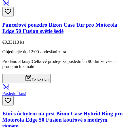
Pancéřové pouzdro Bizon Case Tur pro Motorola
Edge 50 Fusion světle šedé
€8,33
113
ks
Objednejte do 12:00 - odeslání zítra
Prodáno 3 kusy!
Celkové prodeje za posledních 90 dní ze všech
prodejních kanálů
Do košíku
Poslední kus!
Etui s úchytem na prst Bizon Case Hybrid Ring pro
Motorola Edge 50 Fusion kouřové s modrým
rámem