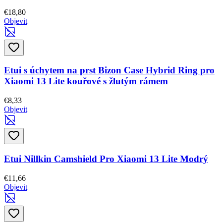
€18,80
Objevit
Etui s úchytem na prst Bizon Case Hybrid Ring pro
Xiaomi 13 Lite kouřové s žlutým rámem
€8,33
Objevit
Etui Nillkin Camshield Pro Xiaomi 13 Lite Modrý
€11,66
Objevit