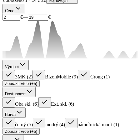
Zobrazeno 1 - 24 z 26
Nejnovější
Cena
€
—
€
Výrobci
3MK
(
2
)
BizonMobile
(
9
)
Crong
(
1
)
Zobrazit více (+5)
Dostupnost
Oba skl.
(
6
)
Ext. skl.
(
6
)
Barva
černý
(
5
)
modrý
(
4
)
námořnická modř
(
1
)
Zobrazit více (+5)