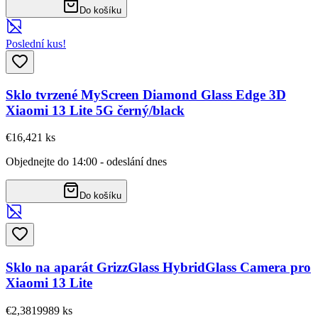
Do košíku
Poslední kus!
Sklo tvrzené MyScreen Diamond Glass Edge 3D
Xiaomi 13 Lite 5G černý/black
€16,42
1
ks
Objednejte do 14:00 - odeslání dnes
Do košíku
Sklo na aparát GrizzGlass HybridGlass Camera pro
Xiaomi 13 Lite
€2,38
19989
ks