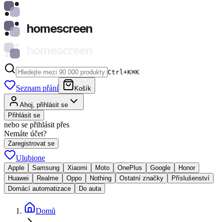
homescreen
homescreen
Ctrl+K
⌘
K
Seznam přání
Košík
Ahoj, přihlásit se
Přihlásit se
nebo se přihlásit přes
Nemáte účet?
Zaregistrovat se
Ulubione
Apple
Samsung
Xiaomi
Moto
OnePlus
Google
Honor
Huawei
Realme
Oppo
Nothing
Ostatní značky
Příslušenství
Domácí automatizace
Do auta
Domů