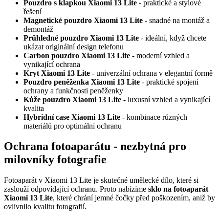
Pouzdro s klapkou Xiaomi 13 Lite
- praktické a stylové
řešení
Magnetické pouzdro Xiaomi 13 Lite
- snadné na montáž a
demontáž
Průhledné pouzdro Xiaomi 13 Lite
- ideální, když chcete
ukázat originální design telefonu
Carbon pouzdro Xiaomi 13 Lite
- moderní vzhled a
vynikající ochrana
Kryt Xiaomi 13 Lite
- univerzální ochrana v elegantní formě
Pouzdro peněženka Xiaomi 13 Lite
- praktické spojení
ochrany a funkčnosti peněženky
Kůže pouzdro Xiaomi 13 Lite
- luxusní vzhled a vynikající
kvalita
Hybridní case Xiaomi 13 Lite
- kombinace různých
materiálů pro optimální ochranu
Ochrana fotoaparátu - nezbytná pro
milovníky fotografie
Fotoaparát v Xiaomi 13 Lite je skutečné umělecké dílo, které si
zaslouží odpovídající ochranu. Proto nabízíme
sklo na fotoaparát
Xiaomi 13 Lite
, které chrání jemné čočky před poškozením, aniž by
ovlivnilo kvalitu fotografií.