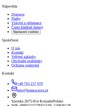
Nápověda
Doprava
Platby
Vrácení a reklamace
Často kladené dotazy
Nastavení cookies
Společnost
O nás
Kontakt
Veřejné zakázky
Obchodní podmínky
Ochrana soukromí
Kontakt
+48 793 237 970
info@homescreen.pl
Szeroka 20
75-814 Koszalin
Polsko
NIP:
4990574327
REGON: 520836138