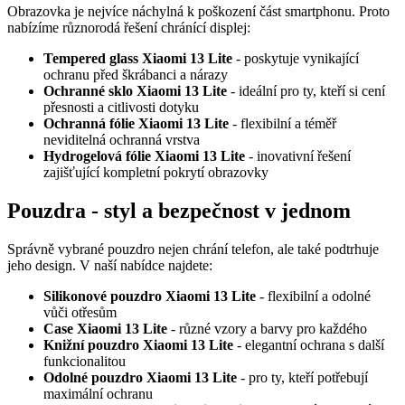
Obrazovka je nejvíce náchylná k poškození část smartphonu. Proto
nabízíme různorodá řešení chránící displej:
Tempered glass Xiaomi 13 Lite
- poskytuje vynikající
ochranu před škrábanci a nárazy
Ochranné sklo Xiaomi 13 Lite
- ideální pro ty, kteří si cení
přesnosti a citlivosti dotyku
Ochranná fólie Xiaomi 13 Lite
- flexibilní a téměř
neviditelná ochranná vrstva
Hydrogelová fólie Xiaomi 13 Lite
- inovativní řešení
zajišťující kompletní pokrytí obrazovky
Pouzdra - styl a bezpečnost v jednom
Správně vybrané pouzdro nejen chrání telefon, ale také podtrhuje
jeho design. V naší nabídce najdete:
Silikonové pouzdro Xiaomi 13 Lite
- flexibilní a odolné
vůči otřesům
Case Xiaomi 13 Lite
- různé vzory a barvy pro každého
Knižní pouzdro Xiaomi 13 Lite
- elegantní ochrana s další
funkcionalitou
Odolné pouzdro Xiaomi 13 Lite
- pro ty, kteří potřebují
maximální ochranu