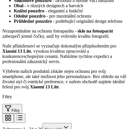
Silikonové pouzdro
- flexibilní a odolné vůči nárazům
Obal
- v různých designech a barvách
Knižní pouzdro
- elegantní a funkční
Odolné pouzdro
- pro maximální ochranu
Průhledné pouzdro
- podtrhující originální design telefonu
Nezapomínáme na ochranu fotoaparátu -
sklo na fotoaparát
zabezpečí jemné čočky, aniž by ovlivnilo kvalitu fotografií.
Naše příslušenství se vyznačuje dokonalým přizpůsobením pro
Xiaomi 13 Lite
, vysokou kvalitou zpracování a
konkurenceschopnými cenami. Nabízíme rychlou expedici a
profesionální zákaznický servis.
Výběrem našich produktů získáte nejen ochranu pro svůj
smartphone, ale také možnost jeho personalizace. Bez ohledu na váš
životní styl či estetické preference, v našem obchodě najdete ideální
řešení pro svůj
Xiaomi 13 Lite
.
Filtry
Filtry