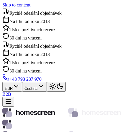
Skip to content
Rychlé odeslání objednávek
Na trhu od roku 2013
Tisíce pozitivních recenzí
30 dní na vrácení
Rychlé odeslání objednávek
Na trhu od roku 2013
Tisíce pozitivních recenzí
30 dní na vrácení
+48 793 237 970
EUR
Čeština
B2B
homescreen
homescreen