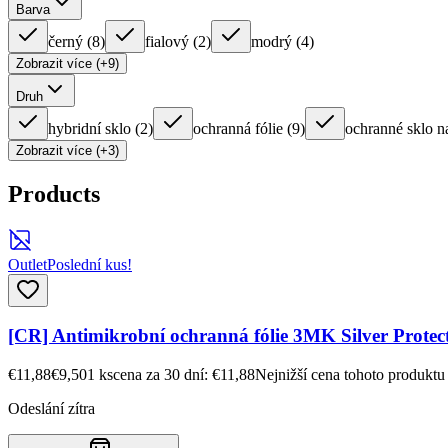
Barva
černý
(
8
)
fialový
(
2
)
modrý
(
4
)
Zobrazit více (+9)
Druh
hybridní sklo
(
2
)
ochranná fólie
(
9
)
ochranné sklo n
Zobrazit více (+3)
Products
Outlet
Poslední kus!
[CR] Antimikrobní ochranná fólie 3MK Silver Protec
€11,88
€9,50
1
ks
cena za 30 dní: €11,88
Nejnižší cena tohoto produktu
Odeslání zítra