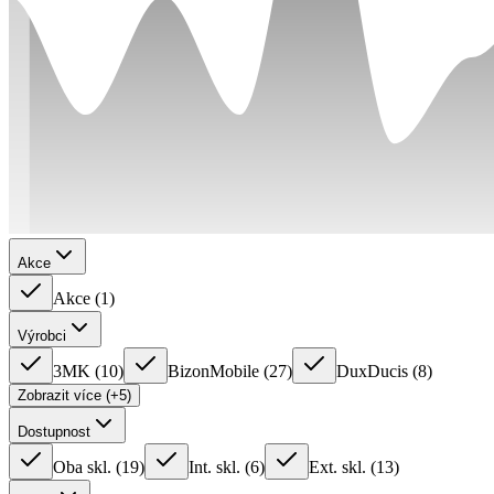
Akce
Akce
(
1
)
Výrobci
3MK
(
10
)
BizonMobile
(
27
)
DuxDucis
(
8
)
Zobrazit více (+5)
Dostupnost
Oba skl.
(
19
)
Int. skl.
(
6
)
Ext. skl.
(
13
)