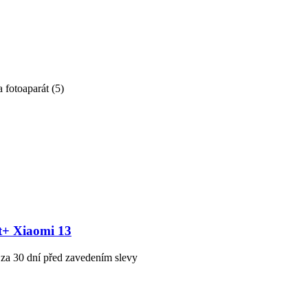
a fotoaparát
(
5
)
t+ Xiaomi 13
 za 30 dní před zavedením slevy