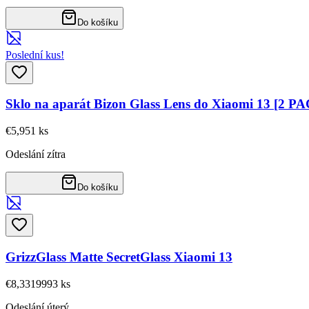
Do košíku
Poslední kus!
Sklo na aparát Bizon Glass Lens do Xiaomi 13 [2 P
€5,95
1
ks
Odeslání zítra
Do košíku
GrizzGlass Matte SecretGlass Xiaomi 13
€8,33
19993
ks
Odeslání úterý