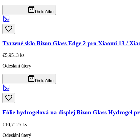
Do košíku
Tvrzené sklo Bizon Glass Edge 2 pro Xiaomi 13 / Xia
€5,95
13
ks
Odeslání úterý
Do košíku
Fólie hydrogelová na displej Bizon Glass Hydrogel 
€10,71
25
ks
Odeslání úterý