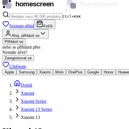
homescreen
homescreen
Ctrl+K
⌘
K
Seznam přání
Košík
Ahoj, přihlásit se
Přihlásit se
nebo se přihlásit přes
Nemáte účet?
Zaregistrovat se
Ulubione
Apple
Samsung
Xiaomi
Moto
OnePlus
Google
Honor
Huawe
Domů
Xiaomi
Xiaomi Series
Xiaomi 13 Series
Xiaomi 13