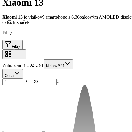
Xiaomi 13
Xiaomi 13
je vlajkový smartphone s 6,36palcovým AMOLED displejem 
dalších značek.
Filtry
Filtry
Zobrazeno 1 - 24 z 61
Nejnovější
Cena
€
—
€