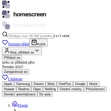
homescreen
homescreen
Ctrl+K
⌘
K
Seznam přání
Košík
Ahoj, přihlásit se
Přihlásit se
nebo se přihlásit přes
Nemáte účet?
Zaregistrovat se
Ulubione
Apple
Samsung
Xiaomi
Moto
OnePlus
Google
Honor
Huawei
Realme
Oppo
Nothing
Ostatní značky
Příslušenství
Domácí automatizace
Do auta
Domů