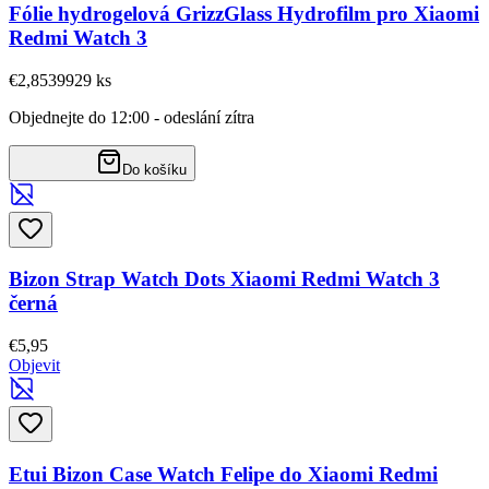
Fólie hydrogelová GrizzGlass Hydrofilm pro Xiaomi
Redmi Watch 3
€2,85
39929
ks
Objednejte do 12:00 - odeslání zítra
Do košíku
Bizon Strap Watch Dots Xiaomi Redmi Watch 3
černá
€5,95
Objevit
Etui Bizon Case Watch Felipe do Xiaomi Redmi