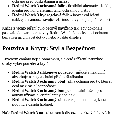
ochranu před poškrábáním a nárazy
Redmi Watch 3 ochranná fólie
- flexibilní alternativa k sklu,
ideální pro lidi preferující tenčí ochrannou vrstvu
Redmi Watch 3 hydrogelová fólie
- inovativní řešení
nabízející samouzdravující vlastnosti a vynikající průhlednost
Každé z těchto řešení bylo pečlivě navrženo tak, aby dokonale
pasovalo do tvaru obrazovky Redmi Watch 3, poskytující ochranu
bez vlivu na citlivost dotyku nebo kvalitu displeje.
Pouzdra a Kryty: Styl a Bezpečnost
Abychom chránili nejen obrazovku, ale celé zařízení, nabízíme
široký výběr pouzder a krytů:
Redmi Watch 3 silikonové pouzdro
- měkké a flexibilní,
absorbuje nárazy a chrání před poškrábáním
Redmi Watch 3 ochranný obal
- plná ochrana pro ty, kteří si
cení maximální bezpečnosti
Redmi Watch 3 ochranný bumper
- ideální řešení pro
aktivní uživatele, chrání hrany hodinek
Redmi Watch 3 ochranný rám
- elegantní ochrana, která
podtrhuje design hodinek
Naše
Redmi Watch 3 pouzdra
jsou k dispozici v různých barvách