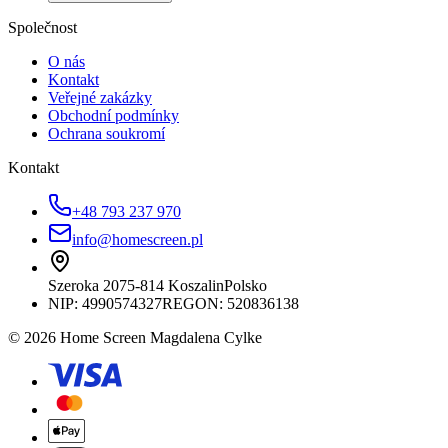
Společnost
O nás
Kontakt
Veřejné zakázky
Obchodní podmínky
Ochrana soukromí
Kontakt
+48 793 237 970
info@homescreen.pl
Szeroka 20
75-814 Koszalin
Polsko
NIP:
4990574327
REGON: 520836138
© 2026 Home Screen Magdalena Cylke