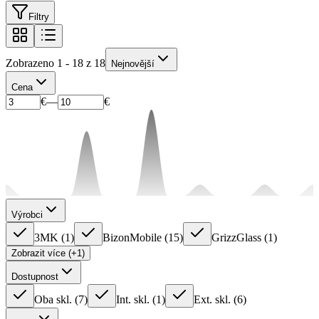
Filtry
Zobrazeno 1 - 18 z 18
Nejnovější
Cena
€
—
€
Výrobci
3MK
(
1
)
BizonMobile
(
15
)
GrizzGlass
(
1
)
Zobrazit více (+1)
Dostupnost
Oba skl.
(
7
)
Int. skl.
(
1
)
Ext. skl.
(
6
)