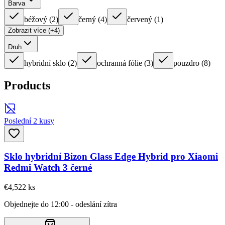
Barva
béžový
(
2
)
černý
(
4
)
červený
(
1
)
Zobrazit více (+4)
Druh
hybridní sklo
(
2
)
ochranná fólie
(
3
)
pouzdro
(
8
)
Products
Poslední 2 kusy
Sklo hybridní Bizon Glass Edge Hybrid pro Xiaomi
Redmi Watch 3 černé
€4,52
2
ks
Objednejte do 12:00 - odeslání zítra