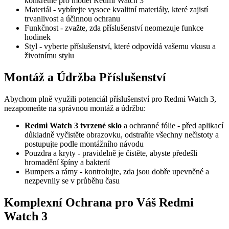
konkrétně pro model Redmi Watch 3
Materiál - vybírejte vysoce kvalitní materiály, které zajistí
trvanlivost a účinnou ochranu
Funkčnost - zvažte, zda příslušenství neomezuje funkce
hodinek
Styl - vyberte příslušenství, které odpovídá vašemu vkusu a
životnímu stylu
Montáž a Údržba Příslušenství
Abychom plně využili potenciál příslušenství pro Redmi Watch 3,
nezapomeňte na správnou montáž a údržbu:
Redmi Watch 3 tvrzené sklo
a ochranné fólie - před aplikací
důkladně vyčistěte obrazovku, odstraňte všechny nečistoty a
postupujte podle montážního návodu
Pouzdra a kryty - pravidelně je čistěte, abyste předešli
hromadění špíny a bakterií
Bumpers a rámy - kontrolujte, zda jsou dobře upevněné a
nezpevnily se v průběhu času
Komplexní Ochrana pro Váš Redmi
Watch 3