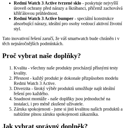
Redmi Watch 3 Active tvrzené sklo
- poskytuje nejvyšší
úroveň ochrany před nárazy a škrábanci, přičemž zachovává
křišťálovou průhlednost.
Redmi Watch 3 Active bumper
- speciální konstrukce
absorbující nárazy, ideální pro osoby vedoucí aktivní životní
styl.
Tato inovativní řešení zaručí, že váš smartwatch bude chráněn i v
těch nejnáročnějších podmínkách.
Proč vybrat naše doplňky?
Kvalita - všechny naše produkty procházejí přísnými testy
kvality.
Přesnost - každý produkt je dokonale přizpůsoben modelu
Redmi Watch 3 Active.
Diverzita - široký výběr produktů umožňuje najít ideální
řešení pro každého.
Snadnost montáže - naše doplňky jsou jednoduché na
instalaci, i pro méně zkušené uživatele.
Záruka spokojenosti - jsme si jisti kvalitou našich produktů a
nabízíme plnou záruku spokojenosti zákazníka.
Jak vybrat správný doplněk?