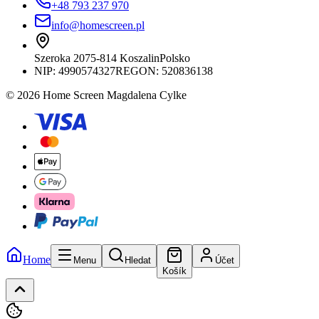
+48 793 237 970
info@homescreen.pl
Szeroka 20
75-814 Koszalin
Polsko
NIP:
4990574327
REGON: 520836138
© 2026 Home Screen Magdalena Cylke
Home
Menu
Hledat
Účet
Košík