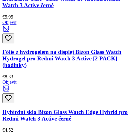
Watch 3 Active černé
€5,95
Objevit
Fólie z hydrogelem na displej Bizon Glass Watch
Hydrogel pro Redmi Watch 3 Active [2 PACK]
(hodinky)
€8,33
Objevit
Hybirdní sklo Bizon Glass Watch Edge Hybrid pro
Redmi Watch 3 Active černé
€4,52