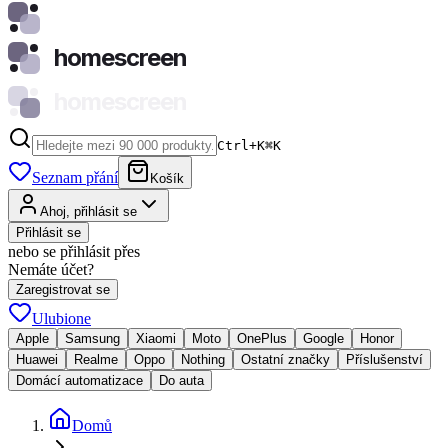
homescreen
homescreen
Ctrl+K
⌘
K
Seznam přání
Košík
Ahoj, přihlásit se
Přihlásit se
nebo se přihlásit přes
Nemáte účet?
Zaregistrovat se
Ulubione
Apple
Samsung
Xiaomi
Moto
OnePlus
Google
Honor
Huawei
Realme
Oppo
Nothing
Ostatní značky
Příslušenství
Domácí automatizace
Do auta
Domů