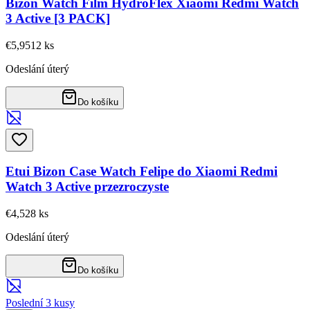
Bizon Watch Film HydroFlex Xiaomi Redmi Watch
3 Active [3 PACK]
€5,95
12
ks
Odeslání úterý
Do košíku
Etui Bizon Case Watch Felipe do Xiaomi Redmi
Watch 3 Active przezroczyste
€4,52
8
ks
Odeslání úterý
Do košíku
Poslední 3 kusy