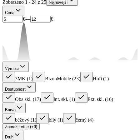
Zobrazeno 1 - 24 z 25
Nejnovější
Cena
€
—
€
Výrobci
3MK
(
1
)
BizonMobile
(
23
)
Hofi
(
1
)
Dostupnost
Oba skl.
(
17
)
Int. skl.
(
1
)
Ext. skl.
(
16
)
Barva
béžový
(
1
)
bílý
(
1
)
černý
(
4
)
Zobrazit více (+9)
Druh