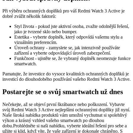
Při výběru ochranných doplňků pro váš Redmi Watch 3 Active je
dobré zvážit několik faktorů:
Styl života - pokud jste aktivní osoba, zvažte odolnější řešení,
jako je tvrzené sklo nebo bumper.
Estetika - vyberte doplněk, který odpovídá vašemu stylu a
vizuálním preferencím.
Úroveň ochrany - zamyslete se, jak intenzivně používáte
zařízení a vyberte odpovídající úroveň zabezpečení.
Funkčnost - ujistěte se, že vybraný doplněk neomezuje funkce
smartwatch.
Pamatujte, že investice do vysoce kvalitních ochranných doplňků je
investicí do dlouhodobého používání vašeho Redmi Watch 3 Active.
Postarejte se o svůj smartwatch už dnes
Nečekejte, až se objeví první škrábance nebo poškození. Vybavte
svůj Redmi Watch 3 Active nejlepšími ochrannými doplňky již nyní.
Naše široká nabídka produktů vám umožní vychutnat si spolehlivý
výkon a krásný vzhled vašeho smartwatch po dlouhou
dobu.Prohlédněte si naši nabídku, vyberte ideální řešení pro sebe a
užijte si klid, když víte, že vaše zařízení je dokonale chráněno. S