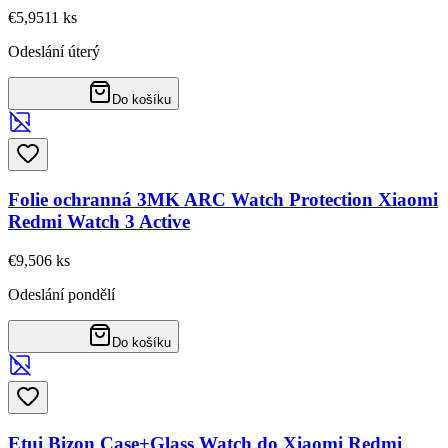
€5,95
11
ks
Odeslání úterý
Do košíku
Folie ochranná 3MK ARC Watch Protection Xiaomi
Redmi Watch 3 Active
€9,50
6
ks
Odeslání pondělí
Do košíku
Etui Bizon Case+Glass Watch do Xiaomi Redmi