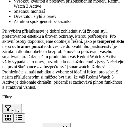
Vysokou kvalitou a přesným přizpůsobením modelu Redmi
Watch 3 Active
Snadnou montáží
Diverzitou stylů a barev
Zárukou spokojenosti zákazníka
Při výběru příslušenství je dobré zohlednit svůj životní styl,
preferovanou estetiku a úroveň ochrany, kterou potřebujete. Pro
aktivní osoby doporučujeme odolnější řešení, jako je
tempered sklo
nebo
ochranné pouzdro
.Investice do kvalitního příslušenství je
zárukou dlouhodobého a bezproblémového používání vašeho
smartwatchu. Díky našim produktům váš Redmi Watch 3 Active
vždy vypadá jako nový, bez ohledu na každodenní výzvy.Nečekejte
na první škrábance - zabezpečte svůj smartwatch již dnes!
Prohlédněte si naši nabídku a vyberte si ideální řešení pro sebe. S
naším příslušenstvím si můžete být jisti, že váš Redmi Watch 3
Active je dokonale chráněn, přičemž si zachovává plnou funkčnost
a atraktivní vzhled.
Filtry
Filtry