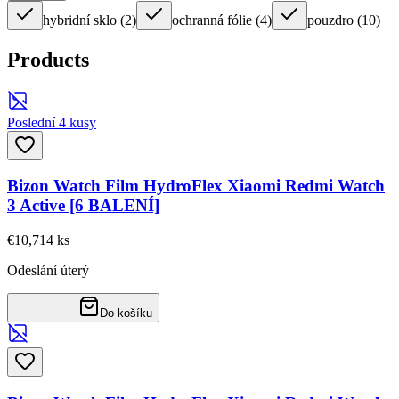
hybridní sklo
(
2
)
ochranná fólie
(
4
)
pouzdro
(
10
)
Products
Poslední 4 kusy
Bizon Watch Film HydroFlex Xiaomi Redmi Watch
3 Active [6 BALENÍ]
€10,71
4
ks
Odeslání úterý
Do košíku