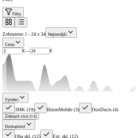
Filtry
Zobrazeno 1 - 24 z 34
Nejnovější
Cena
€
—
€
Výrobci
3MK
(
19
)
BizonMobile
(
3
)
DuxDucis
(
4
)
Zobrazit více (+1)
Dostupnost
Oba skl.
(
12
)
Ext. skl.
(
12
)