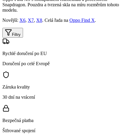
Snapdragon. Pouzdra a tvrzená skla na míru rozměrům tohoto
modelu.
Novější:
X6
,
X7
,
X8
. Celá řada na
Oppo Find X
.
Filtry
Rychlé doručení po EU
Doručení po celé Evropě
Záruka kvality
30 dní na vrácení
Bezpečná platba
Šifrované spojení