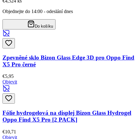
€4,52
4
ks
Objednejte do 14:00 - odeslání dnes
Do košíku
Zpevněné sklo Bizon Glass Edge 3D pro Oppo Find
X5 Pro černé
€5,95
Objevit
Fólie hydrogelová na displej Bizon Glass Hydrogel
Oppo Find X5 Pro [2 PACK]
€10,71
Objevit