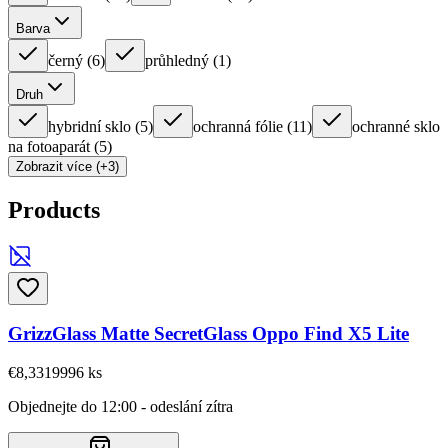
Barva
černý
(
6
)
průhledný
(
1
)
Druh
hybridní sklo
(
5
)
ochranná fólie
(
11
)
ochranné sklo
na fotoaparát
(
5
)
Zobrazit více (+3)
Products
GrizzGlass Matte SecretGlass Oppo Find X5 Lite
€8,33
19996
ks
Objednejte do 12:00 - odeslání zítra