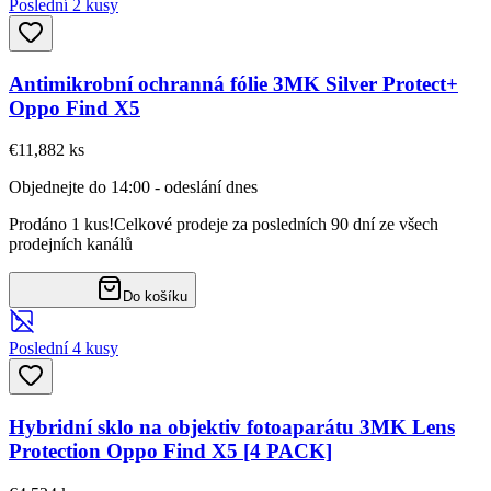
Poslední 2 kusy
Antimikrobní ochranná fólie 3MK Silver Protect+
Oppo Find X5
€11,88
2
ks
Objednejte do 14:00 - odeslání dnes
Prodáno 1 kus!
Celkové prodeje za posledních 90 dní ze všech
prodejních kanálů
Do košíku
Poslední 4 kusy
Hybridní sklo na objektiv fotoaparátu 3MK Lens
Protection Oppo Find X5 [4 PACK]