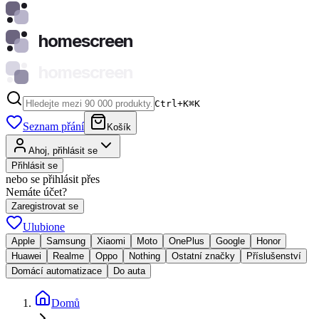
homescreen
homescreen
Ctrl+K
⌘
K
Seznam přání
Košík
Ahoj, přihlásit se
Přihlásit se
nebo se přihlásit přes
Nemáte účet?
Zaregistrovat se
Ulubione
Apple
Samsung
Xiaomi
Moto
OnePlus
Google
Honor
Huawei
Realme
Oppo
Nothing
Ostatní značky
Příslušenství
Domácí automatizace
Do auta
Domů