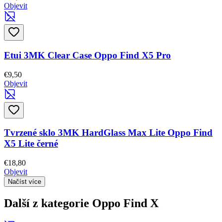
Objevit
Etui 3MK Clear Case Oppo Find X5 Pro
€9,50
Objevit
Tvrzené sklo 3MK HardGlass Max Lite Oppo Find
X5 Lite černé
€18,80
Objevit
Načíst více
Další z kategorie Oppo Find X