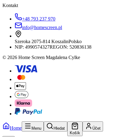
Kontakt
+48 793 237 970
info@homescreen.pl
Szeroka 20
75-814 Koszalin
Polsko
NIP:
4990574327
REGON: 520836138
© 2026 Home Screen Magdalena Cylke
Home
Menu
Hledat
Účet
Košík