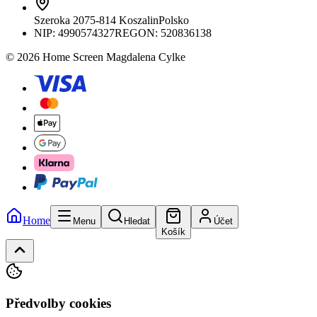
Szeroka 20
75-814 Koszalin
Polsko
NIP:
4990574327
REGON: 520836138
© 2026 Home Screen Magdalena Cylke
Home
Menu
Hledat
Účet
Košík
Předvolby cookies