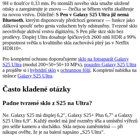
9H o tloušťce 0,33 mm. Po montáži nového skla smažte uložené
otisky a zaregistrujte je znovu — čtečka se během vteřin zkalibruje
na novou vrstvu. Důležité:
S Pen v Galaxy S25 Ultra již nemá
Bluetooth
, kterým disponovaly předchozí generace — funkce jako
dálková spoušť nebo gesta vzduchem byly odstraněny. Tvrzené sklo
neovlivňuje aktivní vrstvu digitizéru, S Pen píše skrz sklo bez
prodlevy. Displej Ultra dosahuje špičkových 2600 nitů HDR a 99%
propustnost světla u kvalitního skla zachovává plný jas v Netflix
HDR10+.
Pro kompletní ochranu doporučujeme
sklo na fotoaparát Galaxy
S25 Ultra
(modul 200+50+50+10 MPx),
pouzdro Galaxy S25 Ultra
a projděte si i
hybridní sklo
s
ochrannou fólií
. Kompletní nabídka na
stránce
Galaxy S25 Ultra
.
Často kladené otázky
Padne tvrzené sklo z S25 na Ultra?
Ne. Galaxy S25 má displej 6,2", Galaxy S25+ Plus 6,7" a Galaxy
S25 Ultra 6,9". Každý model má jiné rozměry těla a umístění výřezů
pro selfie kameru a sluchátko. Skla nejsou zaměnitelná — při
nákupu ověřte, že je na balení napsáno „S25 Ultra”.