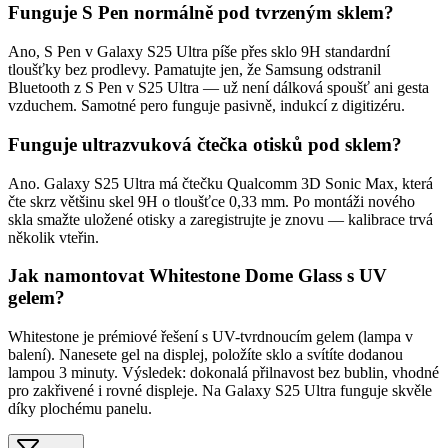
Funguje S Pen normálně pod tvrzeným sklem?
Ano, S Pen v Galaxy S25 Ultra píše přes sklo 9H standardní
tloušťky bez prodlevy. Pamatujte jen, že Samsung odstranil
Bluetooth z S Pen v S25 Ultra — už není dálková spoušť ani gesta
vzduchem. Samotné pero funguje pasivně, indukcí z digitizéru.
Funguje ultrazvuková čtečka otisků pod sklem?
Ano. Galaxy S25 Ultra má čtečku Qualcomm 3D Sonic Max, která
čte skrz většinu skel 9H o tloušťce 0,33 mm. Po montáži nového
skla smažte uložené otisky a zaregistrujte je znovu — kalibrace trvá
několik vteřin.
Jak namontovat Whitestone Dome Glass s UV
gelem?
Whitestone je prémiové řešení s UV-tvrdnoucím gelem (lampa v
balení). Nanesete gel na displej, položíte sklo a svítíte dodanou
lampou 3 minuty. Výsledek: dokonalá přilnavost bez bublin, vhodné
pro zakřivené i rovné displeje. Na Galaxy S25 Ultra funguje skvěle
díky plochému panelu.