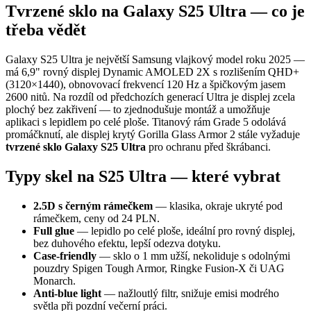
Tvrzené sklo na Galaxy S25 Ultra — co je
třeba vědět
Galaxy S25 Ultra je největší Samsung vlajkový model roku 2025 —
má 6,9" rovný displej Dynamic AMOLED 2X s rozlišením QHD+
(3120×1440), obnovovací frekvencí 120 Hz a špičkovým jasem
2600 nitů. Na rozdíl od předchozích generací Ultra je displej zcela
plochý bez zakřivení — to zjednodušuje montáž a umožňuje
aplikaci s lepidlem po celé ploše. Titanový rám Grade 5 odolává
promáčknutí, ale displej krytý Gorilla Glass Armor 2 stále vyžaduje
tvrzené sklo Galaxy S25 Ultra
pro ochranu před škrábanci.
Typy skel na S25 Ultra — které vybrat
2.5D s černým rámečkem
— klasika, okraje ukryté pod
rámečkem, ceny od 24 PLN.
Full glue
— lepidlo po celé ploše, ideální pro rovný displej,
bez duhového efektu, lepší odezva dotyku.
Case-friendly
— sklo o 1 mm užší, nekoliduje s odolnými
pouzdry Spigen Tough Armor, Ringke Fusion-X či UAG
Monarch.
Anti-blue light
— nažloutlý filtr, snižuje emisi modrého
světla při pozdní večerní práci.