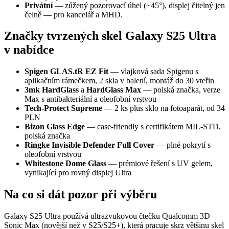
Privátní
— zúžený pozorovací úhel (~45°), displej čitelný jen
čelně — pro kancelář a MHD.
Značky tvrzených skel Galaxy S25 Ultra
v nabídce
Spigen GLAS.tR EZ Fit
— vlajková sada Spigenu s
aplikačním rámečkem, 2 skla v balení, montáž do 30 vteřin
3mk HardGlass
a
HardGlass Max
— polská značka, verze
Max s antibakteriální a oleofobní vrstvou
Tech-Protect Supreme
— 2 ks plus sklo na fotoaparát, od 34
PLN
Bizon Glass Edge
— case-friendly s certifikátem MIL-STD,
polská značka
Ringke Invisible Defender Full Cover
— plné pokrytí s
oleofobní vrstvou
Whitestone Dome Glass
— prémiové řešení s UV gelem,
vynikající pro rovný displej Ultra
Na co si dát pozor při výběru
Galaxy S25 Ultra používá ultrazvukovou čtečku Qualcomm 3D
Sonic Max (novější než v S25/S25+), která pracuje skrz většinu skel