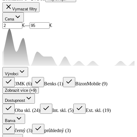
Vymazat filtry
Cena
€
—
€
Výrobci
3MK
(
6
)
Benks
(
1
)
BizonMobile
(
9
)
Zobrazit více (+9)
Dostupnost
Oba skl.
(
24
)
Int. skl.
(
5
)
Ext. skl.
(
19
)
Barva
černý
(
3
)
průhledný
(
3
)