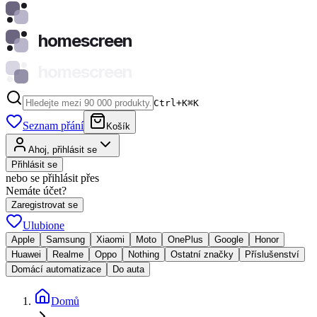
homescreen
homescreen
Ctrl+K
⌘
K
Seznam přání
Košík
Ahoj, přihlásit se
Přihlásit se
nebo se přihlásit přes
Nemáte účet?
Zaregistrovat se
Ulubione
Apple
Samsung
Xiaomi
Moto
OnePlus
Google
Honor
Huawei
Realme
Oppo
Nothing
Ostatní značky
Příslušenství
Domácí automatizace
Do auta
Domů