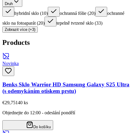
Druh
hybridní sklo
(
10
)
ochranná fólie
(
20
)
ochranné
sklo na fotoaparát
(
20
)
tepelně tvrzené sklo
(
33
)
Zobrazit více (+3)
Products
Novinka
Benks Sklo Warrior HD Samsung Galaxy S25 Ultra
(s odemykáním otiskem prstu)
€29,75
140
ks
Objednejte do 12:00 - odeslání pondělí
Do košíku