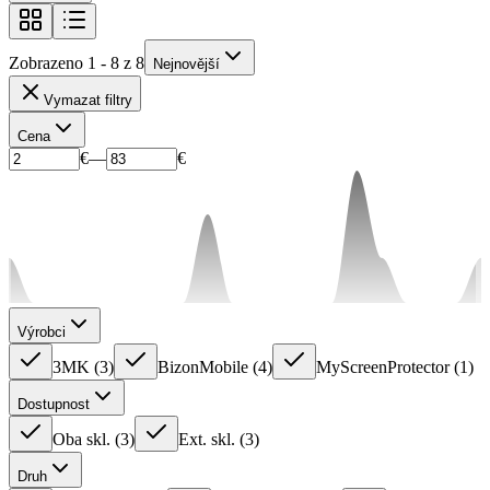
Zobrazeno 1 - 8 z 8
Nejnovější
Vymazat filtry
Cena
€
—
€
Výrobci
3MK
(
3
)
BizonMobile
(
4
)
MyScreenProtector
(
1
)
Dostupnost
Oba skl.
(
3
)
Ext. skl.
(
3
)
Druh