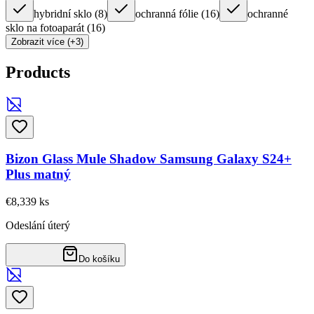
hybridní sklo
(
8
)
ochranná fólie
(
16
)
ochranné
sklo na fotoaparát
(
16
)
Zobrazit více (+3)
Products
Bizon Glass Mule Shadow Samsung Galaxy S24+
Plus matný
€8,33
9
ks
Odeslání úterý
Do košíku