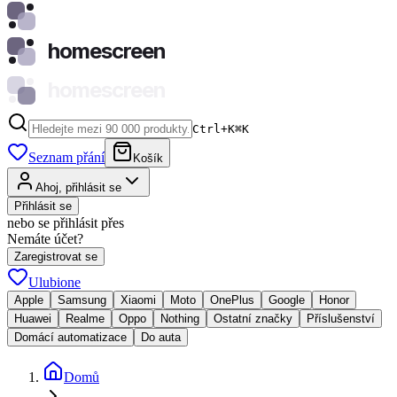
homescreen
homescreen
Ctrl+K
⌘
K
Seznam přání
Košík
Ahoj, přihlásit se
Přihlásit se
nebo se přihlásit přes
Nemáte účet?
Zaregistrovat se
Ulubione
Apple
Samsung
Xiaomi
Moto
OnePlus
Google
Honor
Huawei
Realme
Oppo
Nothing
Ostatní značky
Příslušenství
Domácí automatizace
Do auta
Domů