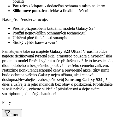
použití
Pouzdro s klopou
- dodatečná ochrana a místo na karty
Silikonové pouzdro
- lehké a flexibilní řešení
Naše příslušenství zaručuje:
Přesné přizpůsobení každému modelu Galaxy S24
Použití nejnovějších ochranných technologií
Udržení plné funkčnosti smartphonu
Široký výběr barev a vzorů
Pamatujeme také na majitele
Galaxy S23 Ultra
! V naší nabídce
najdete dedikovaná tvrzená skla, armoured pouzdra a hybridní skla
pro tento model.Proč si vybrat naše příslušenství? Je to investice do
dlouhodobého a bezpečného používání vašeho cenného zařízení.
Nabízíme konkurenceschopné ceny a pravidelné akce, díky nimž
bude ochrana vašeho Galaxy nejen účinná, ale i cenově
dostupná.Neváhejte - zabezpečte svůj
Samsung Galaxy S24
již
dnes a užívejte si jeho možnosti bez obav o poškození. Prohlédněte
si naši nabídku, vyberte si ideální příslušenství a dejte svému
smartphonu jedinečný charakter!
Filtry
Filtry
1