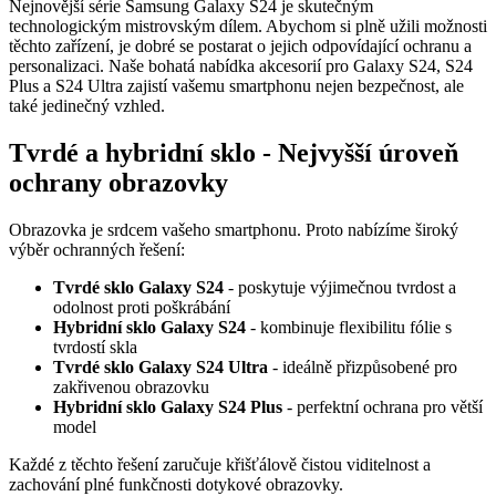
Nejnovější série Samsung Galaxy S24 je skutečným
technologickým mistrovským dílem. Abychom si plně užili možnosti
těchto zařízení, je dobré se postarat o jejich odpovídající ochranu a
personalizaci. Naše bohatá nabídka akcesorií pro Galaxy S24, S24
Plus a S24 Ultra zajistí vašemu smartphonu nejen bezpečnost, ale
také jedinečný vzhled.
Tvrdé a hybridní sklo - Nejvyšší úroveň
ochrany obrazovky
Obrazovka je srdcem vašeho smartphonu. Proto nabízíme široký
výběr ochranných řešení:
Tvrdé sklo Galaxy S24
- poskytuje výjimečnou tvrdost a
odolnost proti poškrábání
Hybridní sklo Galaxy S24
- kombinuje flexibilitu fólie s
tvrdostí skla
Tvrdé sklo Galaxy S24 Ultra
- ideálně přizpůsobené pro
zakřivenou obrazovku
Hybridní sklo Galaxy S24 Plus
- perfektní ochrana pro větší
model
Každé z těchto řešení zaručuje křišťálově čistou viditelnost a
zachování plné funkčnosti dotykové obrazovky.