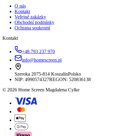
O nás
Kontakt
Veřejné zakázky
Obchodní podmínky
Ochrana soukromí
Kontakt
+48 793 237 970
info@homescreen.pl
Szeroka 20
75-814 Koszalin
Polsko
NIP:
4990574327
REGON: 520836138
© 2026 Home Screen Magdalena Cylke