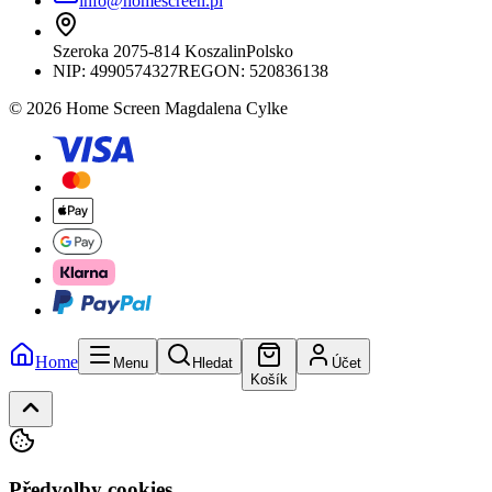
info@homescreen.pl
Szeroka 20
75-814 Koszalin
Polsko
NIP:
4990574327
REGON: 520836138
© 2026 Home Screen Magdalena Cylke
Home
Menu
Hledat
Účet
Košík
Předvolby cookies