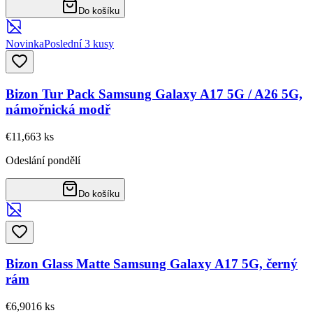
Do košíku
Novinka
Poslední 3 kusy
Bizon Tur Pack Samsung Galaxy A17 5G / A26 5G,
námořnická modř
€11,66
3
ks
Odeslání pondělí
Do košíku
Bizon Glass Matte Samsung Galaxy A17 5G, černý
rám
€6,90
16
ks