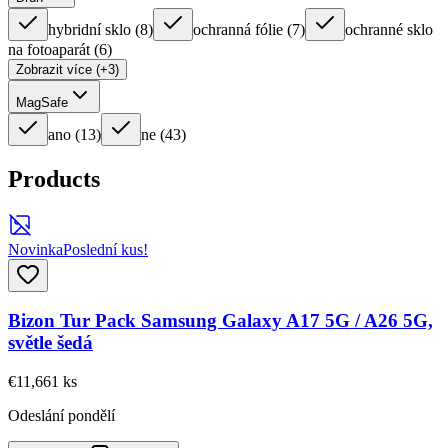
hybridní sklo
(
8
)
ochranná fólie
(
7
)
ochranné sklo
na fotoaparát
(
6
)
Zobrazit více (+3)
MagSafe
ano
(
13
)
ne
(
43
)
Products
Novinka
Poslední kus!
Bizon Tur Pack Samsung Galaxy A17 5G / A26 5G,
světle šedá
€11,66
1
ks
Odeslání pondělí