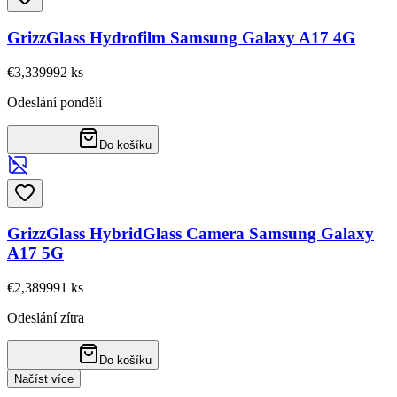
GrizzGlass Hydrofilm Samsung Galaxy A17 4G
€3,33
9992
ks
Odeslání pondělí
Do košíku
GrizzGlass HybridGlass Camera Samsung Galaxy
A17 5G
€2,38
9991
ks
Odeslání zítra
Do košíku
Načíst více