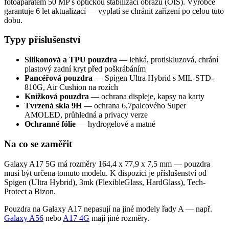
fotoaparátem 50 MP s optickou stabilizací obrazu (OIS). Výrobce
garantuje 6 let aktualizací — vyplatí se chránit zařízení po celou tuto
dobu.
Typy příslušenství
Silikonová a TPU pouzdra
— lehká, protiskluzová, chrání
plastový zadní kryt před poškrábáním
Pancéřová pouzdra
— Spigen Ultra Hybrid s MIL-STD-
810G, Air Cushion na rozích
Knížková pouzdra
— ochrana displeje, kapsy na karty
Tvrzená skla 9H
— ochrana 6,7palcového Super
AMOLED, průhledná a privacy verze
Ochranné fólie
— hydrogelové a matné
Na co se zaměřit
Galaxy A17 5G má rozměry 164,4 x 77,9 x 7,5 mm — pouzdra
musí být určena tomuto modelu. K dispozici je příslušenství od
Spigen (Ultra Hybrid), 3mk (FlexibleGlass, HardGlass), Tech-
Protect a Bizon.
Pouzdra na Galaxy A17 nepasují na jiné modely řady A — např.
Galaxy A56
nebo
A17 4G
mají jiné rozměry.