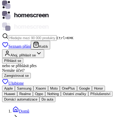
homescreen
homescreen
Ctrl+K
⌘
K
Seznam přání
Košík
Ahoj, přihlásit se
Přihlásit se
nebo se přihlásit přes
Nemáte účet?
Zaregistrovat se
Ulubione
Apple
Samsung
Xiaomi
Moto
OnePlus
Google
Honor
Huawei
Realme
Oppo
Nothing
Ostatní značky
Příslušenství
Domácí automatizace
Do auta
Domů