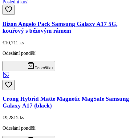
Poslední kus!
Bizon Angelo Pack Samsung Galaxy A17 5G,
kouřový s béžovým rámem
€10,71
1
ks
Odeslání pondělí
Do košíku
Crong Hybrid Matte Magnetic MagSafe Samsung
Galaxy A17 (black)
€9,28
15
ks
Odeslání pondělí