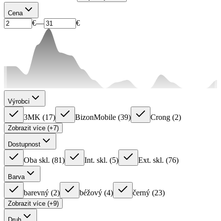
Cena
€
—
€
Výrobci
3MK
(
17
)
BizonMobile
(
39
)
Crong
(
2
)
Zobrazit více (+7)
Dostupnost
Oba skl.
(
81
)
Int. skl.
(
5
)
Ext. skl.
(
76
)
Barva
barevný
(
2
)
béžový
(
4
)
černý
(
23
)
Zobrazit více (+9)
Druh