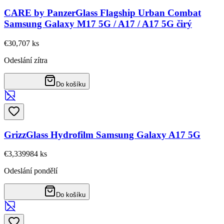
CARE by PanzerGlass Flagship Urban Combat
Samsung Galaxy M17 5G / A17 / A17 5G čirý
€30,70
7
ks
Odeslání zítra
Do košíku
GrizzGlass Hydrofilm Samsung Galaxy A17 5G
€3,33
9984
ks
Odeslání pondělí
Do košíku