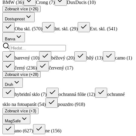
BMW
(
36
)
Crong
(
7
)
DuxDucis
(
10
)
Zobrazit více (+26)
Dostupnost
Oba skl.
(
570
)
Int. skl.
(
29
)
Ext. skl.
(
541
)
Barva
barevný
(
10
)
béžový
(
20
)
bílý
(
13
)
camo
(
1
)
černý
(
236
)
červený
(
17
)
Zobrazit více (+28)
Druh
hybridní sklo
(
7
)
ochranná fólie
(
12
)
ochranné
sklo na fotoaparát
(
54
)
pouzdro
(
918
)
Zobrazit více (+3)
MagSafe
ano
(
627
)
ne
(
156
)