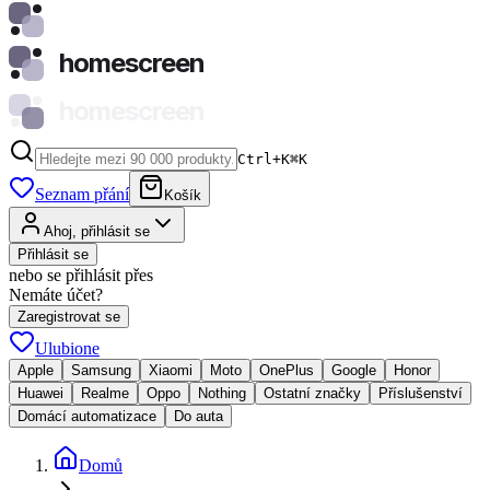
homescreen
homescreen
Ctrl+K
⌘
K
Seznam přání
Košík
Ahoj, přihlásit se
Přihlásit se
nebo se přihlásit přes
Nemáte účet?
Zaregistrovat se
Ulubione
Apple
Samsung
Xiaomi
Moto
OnePlus
Google
Honor
Huawei
Realme
Oppo
Nothing
Ostatní značky
Příslušenství
Domácí automatizace
Do auta
Domů