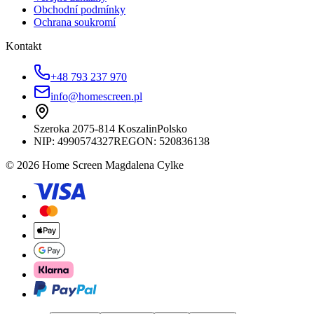
Obchodní podmínky
Ochrana soukromí
Kontakt
+48 793 237 970
info@homescreen.pl
Szeroka 20
75-814 Koszalin
Polsko
NIP:
4990574327
REGON: 520836138
© 2026 Home Screen Magdalena Cylke