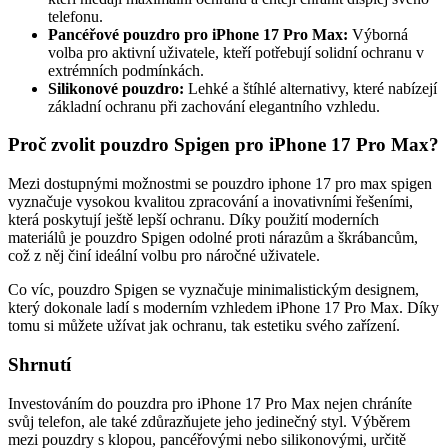
telefonu.
Pancéřové pouzdro pro iPhone 17 Pro Max:
Výborná
volba pro aktivní uživatele, kteří potřebují solidní ochranu v
extrémních podmínkách.
Silikonové pouzdro:
Lehké a štíhlé alternativy, které nabízejí
základní ochranu při zachování elegantního vzhledu.
Proč zvolit pouzdro Spigen pro iPhone 17 Pro Max?
Mezi dostupnými možnostmi se pouzdro iphone 17 pro max spigen
vyznačuje vysokou kvalitou zpracování a inovativními řešeními,
která poskytují ještě lepší ochranu. Díky použití moderních
materiálů je pouzdro Spigen odolné proti nárazům a škrábancům,
což z něj činí ideální volbu pro náročné uživatele.
Co víc, pouzdro Spigen se vyznačuje minimalistickým designem,
který dokonale ladí s moderním vzhledem iPhone 17 Pro Max. Díky
tomu si můžete užívat jak ochranu, tak estetiku svého zařízení.
Shrnutí
Investováním do pouzdra pro iPhone 17 Pro Max nejen chráníte
svůj telefon, ale také zdůrazňujete jeho jedinečný styl. Výběrem
mezi pouzdry s klopou, pancéřovými nebo silikonovými, určitě