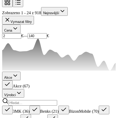
Zobrazeno 1 - 24 z 918
Nejnovější
Vymazat filtry
Cena
€
—
€
Akce
Akce
(
67
)
Výrobci
3MK
(
36
)
Benks
(
21
)
BizonMobile
(
70
)