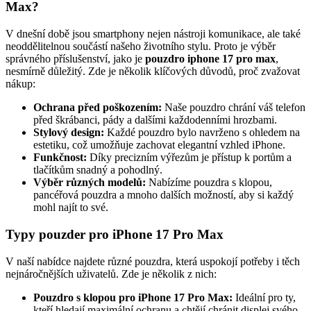
Max?
V dnešní době jsou smartphony nejen nástroji komunikace, ale také
neoddělitelnou součástí našeho životního stylu. Proto je výběr
správného příslušenství, jako je
pouzdro iphone 17 pro max
,
nesmírně důležitý. Zde je několik klíčových důvodů, proč zvažovat
nákup:
Ochrana před poškozením:
Naše pouzdro chrání váš telefon
před škrábanci, pády a dalšími každodenními hrozbami.
Stylový design:
Každé pouzdro bylo navrženo s ohledem na
estetiku, což umožňuje zachovat elegantní vzhled iPhone.
Funkčnost:
Díky precizním výřezům je přístup k portům a
tlačítkům snadný a pohodlný.
Výběr různých modelů:
Nabízíme pouzdra s klopou,
pancéřová pouzdra a mnoho dalších možností, aby si každý
mohl najít to své.
Typy pouzder pro iPhone 17 Pro Max
V naší nabídce najdete různé pouzdra, která uspokojí potřeby i těch
nejnáročnějších uživatelů. Zde je několik z nich:
Pouzdro s klopou pro iPhone 17 Pro Max:
Ideální pro ty,
kteří hledají maximální ochranu a chtějí chránit displej svého