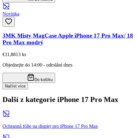
Novinka
3MK Misty MagCase Apple iPhone 17 Pro Max/ 18
Pro Max modrý
€11,88
13
ks
Objednejte do 14:00 - odeslání dnes
Do košíku
Načíst více
Další z kategorie iPhone 17 Pro Max
Ochranná fólie na displej pro iPhone 17 Pro Max