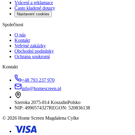
Vrácení a reklamace
Často kladené dotazy
Nastavení cookies
Společnost
O nás
Kontakt
Veřejné zakázky
Obchodní podmínky
Ochrana soukromí
Kontakt
+48 793 237 970
info@homescreen.pl
Szeroka 20
75-814 Koszalin
Polsko
NIP:
4990574327
REGON: 520836138
© 2026 Home Screen Magdalena Cylke