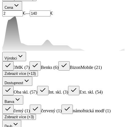
Cena
€
—
€
Výrobci
3MK
(
7
)
Benks
(
6
)
BizonMobile
(
21
)
Zobrazit více (+13)
Dostupnost
Oba skl.
(
57
)
Int. skl.
(
3
)
Ext. skl.
(
54
)
Barva
černý
(
1
)
červený
(
1
)
námořnická modř
(
1
)
Zobrazit více (+3)
Druh