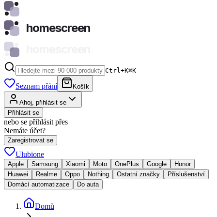
homescreen
homescreen
Ctrl+K
⌘
K
Seznam přání
Košík
Ahoj, přihlásit se
Přihlásit se
nebo se přihlásit přes
Nemáte účet?
Zaregistrovat se
Ulubione
Apple
Samsung
Xiaomi
Moto
OnePlus
Google
Honor
Huawei
Realme
Oppo
Nothing
Ostatní značky
Příslušenství
Domácí automatizace
Do auta
Domů