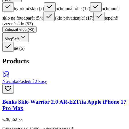
hybridní sklo
(
7
)
ochranná fólie
(
12
)
ochranné
sklo na fotoaparát
(
54
)
sklo privatizující
(
17
)
tepelně
tvrzené sklo
(
52
)
Zobrazit více (+3)
MagSafe
ne
(
6
)
Products
Novinka
Poslední 2 kusy
Benks Sklo Warrior 2.0 AR-EZFita Apple iPhone 17
Pro Max
€28,56
2
ks