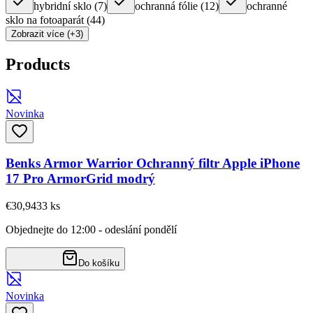
hybridní sklo
(
7
)
ochranná fólie
(
12
)
ochranné
sklo na fotoaparát
(
44
)
Zobrazit více (+3)
Products
Novinka
Benks Armor Warrior Ochranný filtr Apple iPhone
17 Pro ArmorGrid modrý
€30,94
33
ks
Objednejte do 12:00 - odeslání pondělí
Do košíku
Novinka