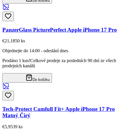
Do košíku
PanzerGlass PicturePerfect Apple iPhone 17 Pro
€21,18
50
ks
Objednejte do 14:00 - odeslání dnes
Prodáno 1 kus!
Celkové prodeje za posledních 90 dní ze všech
prodejních kanálů
Do košíku
Tech-Protect Camfull Fit+ Apple iPhone 17 Pro
Matný Čirý
€5,95
39
ks