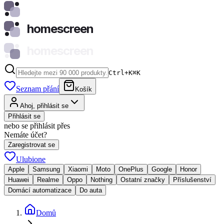
homescreen
homescreen
Ctrl+K
⌘
K
Seznam přání
Košík
Ahoj, přihlásit se
Přihlásit se
nebo se přihlásit přes
Nemáte účet?
Zaregistrovat se
Ulubione
Apple
Samsung
Xiaomi
Moto
OnePlus
Google
Honor
Huawei
Realme
Oppo
Nothing
Ostatní značky
Příslušenství
Domácí automatizace
Do auta
Domů