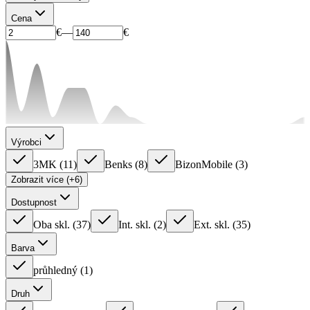
Cena
€
—
€
Výrobci
3MK
(
11
)
Benks
(
8
)
BizonMobile
(
3
)
Zobrazit více (+6)
Dostupnost
Oba skl.
(
37
)
Int. skl.
(
2
)
Ext. skl.
(
35
)
Barva
průhledný
(
1
)
Druh