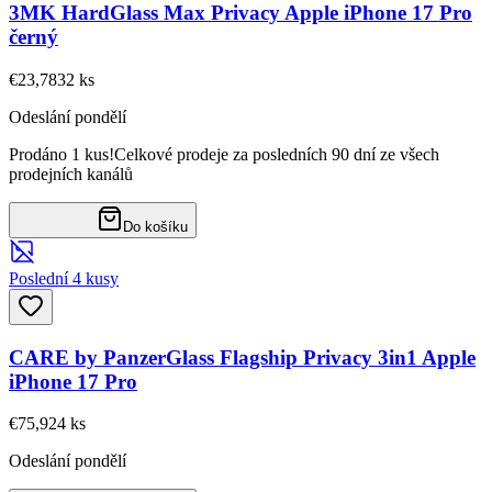
3MK HardGlass Max Privacy Apple iPhone 17 Pro
černý
€23,78
32
ks
Odeslání pondělí
Prodáno 1 kus!
Celkové prodeje za posledních 90 dní ze všech
prodejních kanálů
Do košíku
Poslední 4 kusy
CARE by PanzerGlass Flagship Privacy 3in1 Apple
iPhone 17 Pro
€75,92
4
ks
Odeslání pondělí