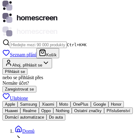
homescreen
homescreen
Ctrl+K
⌘
K
Seznam přání
Košík
Ahoj, přihlásit se
Přihlásit se
nebo se přihlásit přes
Nemáte účet?
Zaregistrovat se
Ulubione
Apple
Samsung
Xiaomi
Moto
OnePlus
Google
Honor
Huawei
Realme
Oppo
Nothing
Ostatní značky
Příslušenství
Domácí automatizace
Do auta
Domů