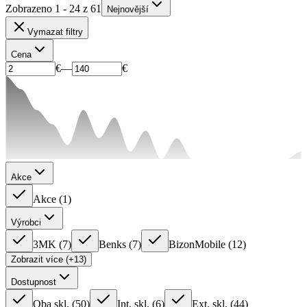
Zobrazeno 1 - 24 z 61
Nejnovější
Vymazat filtry
Cena
€
—
€
Akce
Akce
(
1
)
Výrobci
3MK
(
7
)
Benks
(
7
)
BizonMobile
(
12
)
Zobrazit více (+13)
Dostupnost
Oba skl.
(
50
)
Int. skl.
(
6
)
Ext. skl.
(
44
)