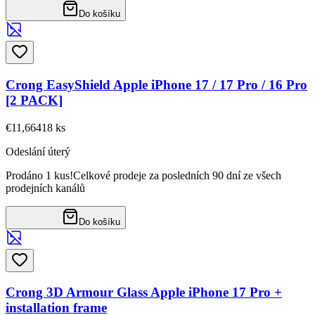
Do košíku
Crong EasyShield Apple iPhone 17 / 17 Pro / 16 Pro
[2 PACK]
€11,66
418
ks
Odeslání úterý
Prodáno 1 kus!
Celkové prodeje za posledních 90 dní ze všech
prodejních kanálů
Do košíku
Crong 3D Armour Glass Apple iPhone 17 Pro +
installation frame