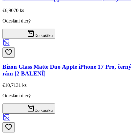
€6,90
70
ks
Odeslání úterý
Do košíku
Bizon Glass Matte Duo Apple iPhone 17 Pro, černý
rám [2 BALENÍ]
€10,71
31
ks
Odeslání úterý
Do košíku