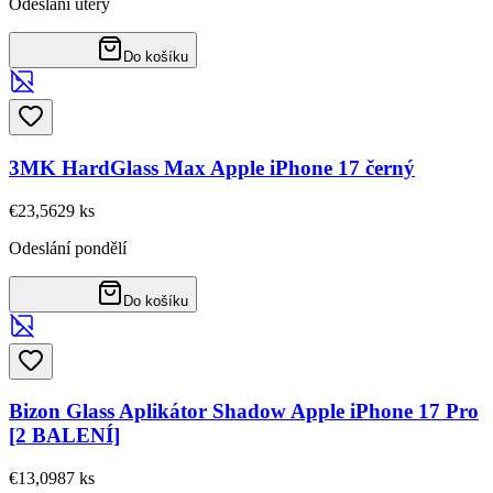
Odeslání úterý
Do košíku
3MK HardGlass Max Apple iPhone 17 černý
€23,56
29
ks
Odeslání pondělí
Do košíku
Bizon Glass Aplikátor Shadow Apple iPhone 17 Pro
[2 BALENÍ]
€13,09
87
ks