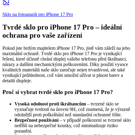
Sklo na fotoaparát pro iPhone 17 Pro
Tvrdé sklo pro iPhone 17 Pro – ideální
ochrana pro vaše zařízení
Pokud jste hrdým majitelem iPhone 17 Pro, jistě vám záleží na jeho
maximální ochraně. Tvrdé sklo pro iPhone 17 Pro je vynikající
řešení, které účinně chrání displej vašeho telefonu před škrábanci,
nárazy a dalšími mechanickými poškozeními. Díky použití vysoce
kvalitních materiálů naše sklo zaručuje nejen trvanlivost, ale také
vynikající průhlednost, což vám umožní užívat si plnost barev a
detailů displeje.
Proč si vybrat tvrdé sklo pro iPhone 17 Pro?
Vysoká odolnost proti škrábancům
– tvrzené sklo se
vyznačuje tvrdostí na úrovni 9H, což znamená, že je výrazně
odolnější proti poškrábání než standardní ochranné fólie.
Bezpečnost používání
– v případě poškození se tvrzené sklo
netříští na nebezpečné kousky, což minimalizuje riziko
poranění.