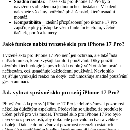
Snadná montáž
– naše sklo pro iPhone 17 Pro bylo
navrženo s ohledem na jednoduchost instalace. V balení
naleznete všechny potřebné příslušenství, které usnadní
montáž.
Kompatibilita
– ideální přizpůsobení pro iPhone 17 Pro
zajišťuje plný přístup ke všem funkcím telefonu, včetně
tlačítek, portů a kamery.
Jaké funkce nabízí tvrzené sklo pro iPhone 17 Pro?
Tvrzené sklo pro iPhone 17 Pro není jen ochrana, ale také řada
dalších funkcí, které zvyšují komfort používání. Díky použití
oleofobní technologie je povrch skla odolný vůči otiskům prstů a
nečistotám, což usnadňuje každodenní používání. Navíc sklo
zajišťuje vynikající reakci na dotyk, což umožňuje snadné používání
gest a animací.
Jak vybrat správné sklo pro svůj iPhone 17 Pro?
Při výběru skla pro svůj iPhone 17 Pro je dobré věnovat pozornost
několika důležitým aspektům. Především se ujistěte, že produkt je
určen právě pro váš model. Tvrzené sklo pro iPhone 17 Pro bylo
navrženo s precizností, aby dokonale pasovalo na tvar a velikost
displeje. Dále je dobré věnovat pozornost recenzím ostatních
uživatelů a certifikátům kvality, které potvrzují jeho trvanlivost a