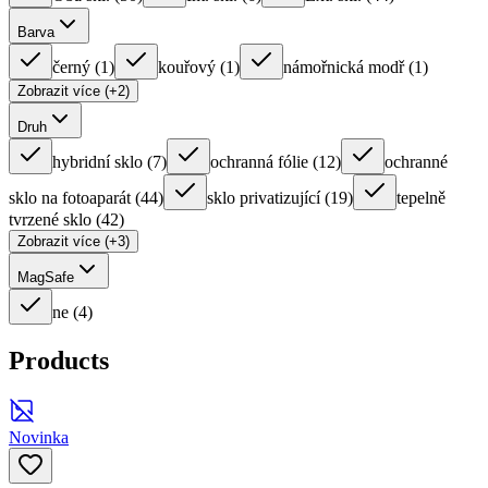
Barva
černý
(
1
)
kouřový
(
1
)
námořnická modř
(
1
)
Zobrazit více (+2)
Druh
hybridní sklo
(
7
)
ochranná fólie
(
12
)
ochranné
sklo na fotoaparát
(
44
)
sklo privatizující
(
19
)
tepelně
tvrzené sklo
(
42
)
Zobrazit více (+3)
MagSafe
ne
(
4
)
Products
Novinka