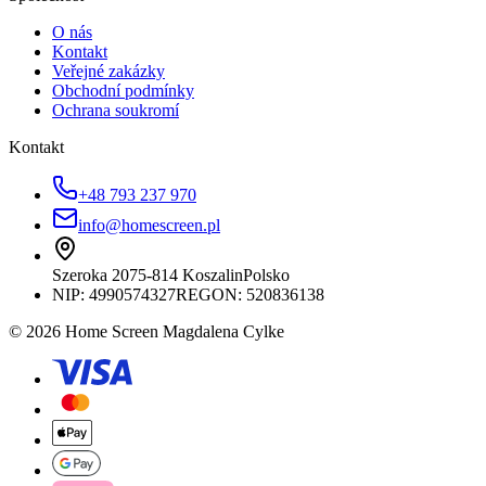
O nás
Kontakt
Veřejné zakázky
Obchodní podmínky
Ochrana soukromí
Kontakt
+48 793 237 970
info@homescreen.pl
Szeroka 20
75-814 Koszalin
Polsko
NIP:
4990574327
REGON: 520836138
© 2026 Home Screen Magdalena Cylke