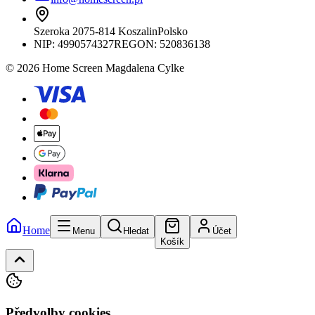
Szeroka 20
75-814 Koszalin
Polsko
NIP:
4990574327
REGON: 520836138
© 2026 Home Screen Magdalena Cylke
Home
Menu
Hledat
Účet
Košík
Předvolby cookies