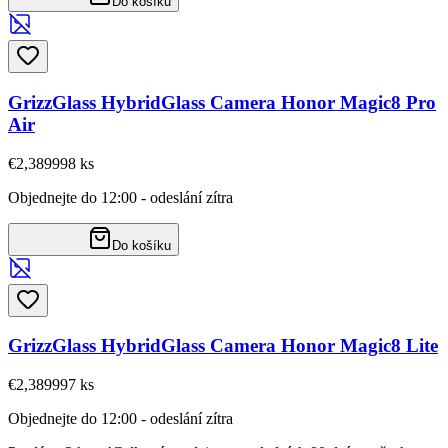
Do košíku
GrizzGlass HybridGlass Camera Honor Magic8 Pro
Air
€2,38
9998
ks
Objednejte do 12:00 - odeslání zítra
Do košíku
GrizzGlass HybridGlass Camera Honor Magic8 Lite
€2,38
9997
ks
Objednejte do 12:00 - odeslání zítra