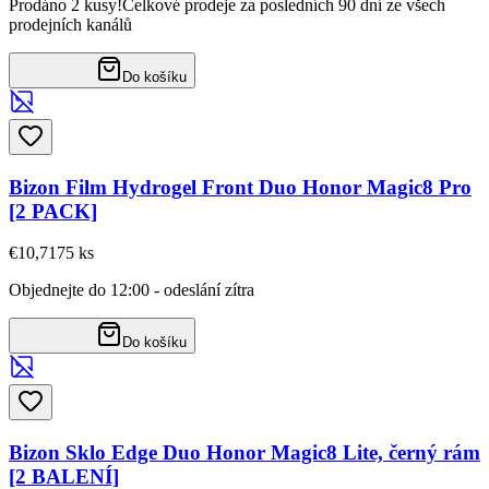
Prodáno 2 kusy!
Celkové prodeje za posledních 90 dní ze všech
prodejních kanálů
Do košíku
Bizon Film Hydrogel Front Duo Honor Magic8 Pro
[2 PACK]
€10,71
75
ks
Objednejte do 12:00 - odeslání zítra
Do košíku
Bizon Sklo Edge Duo Honor Magic8 Lite, černý rám
[2 BALENÍ]