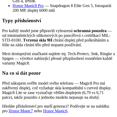
Gen 4, IP69K
Honor Magic8 Pro
— Snapdragon 8 Elite Gen 5, fotoaparát
200 MP, displej 6000 nitů
Typy příslušenství
Pro každý model jsme připravili vyhrazená
ochranná pouzdra
—
od minimalistických silikonových po pancéřová s certifikací MIL-
STD-810H.
Tvrzená skla 9H
chrání displej před poškrábáním a
fólie na záda chrání tělo před stopami používání.
Mezi dostupnými značkami najdete mj. Tech-Protect, 3mk, Ringke a
Spigen — výrobce nabízející přesné přizpůsobení rozměrům každé
varianty Magic8.
Na co si dát pozor
Před nákupem ověřte model svého telefonu — Magic8 Pro má
zakřivený displej, což vyžaduje skla kompatibilní s curved display.
Magic8 Lite se zase vyznačuje větším displejem (6,79 vs 6,71
palce), takže pouzdro z jednoho modelu nepasuje na druhý.
Hledáte příslušenství pro starší generaci? Podívejte se na nabídku
pro
Honor Magic7
nebo
Honor Magic6
.