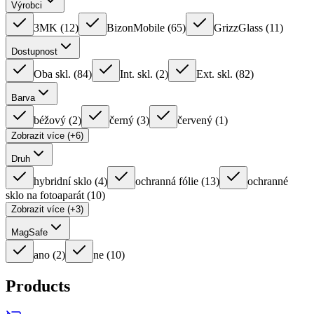
Výrobci
3MK
(
12
)
BizonMobile
(
65
)
GrizzGlass
(
11
)
Dostupnost
Oba skl.
(
84
)
Int. skl.
(
2
)
Ext. skl.
(
82
)
Barva
béžový
(
2
)
černý
(
3
)
červený
(
1
)
Zobrazit více (+6)
Druh
hybridní sklo
(
4
)
ochranná fólie
(
13
)
ochranné
sklo na fotoaparát
(
10
)
Zobrazit více (+3)
MagSafe
ano
(
2
)
ne
(
10
)
Products