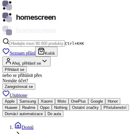
homescreen
homescreen
Ctrl+K
⌘
K
Seznam přání
Košík
Ahoj, přihlásit se
Přihlásit se
nebo se přihlásit přes
Nemáte účet?
Zaregistrovat se
Ulubione
Apple
Samsung
Xiaomi
Moto
OnePlus
Google
Honor
Huawei
Realme
Oppo
Nothing
Ostatní značky
Příslušenství
Domácí automatizace
Do auta
Domů