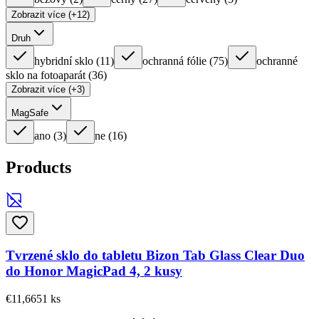
Zobrazit více (+12)
Druh
hybridní sklo
(
11
)
ochranná fólie
(
75
)
ochranné
sklo na fotoaparát
(
36
)
Zobrazit více (+3)
MagSafe
ano
(
3
)
ne
(
16
)
Products
Tvrzené sklo do tabletu Bizon Tab Glass Clear Duo
do Honor MagicPad 4, 2 kusy
€11,66
51
ks