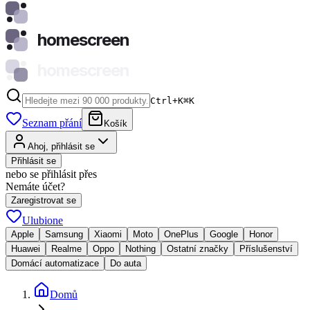
homescreen
homescreen
Ctrl+K
⌘
K
Seznam přání
Košík
Ahoj, přihlásit se
Přihlásit se
nebo se přihlásit přes
Nemáte účet?
Zaregistrovat se
Ulubione
Apple
Samsung
Xiaomi
Moto
OnePlus
Google
Honor
Huawei
Realme
Oppo
Nothing
Ostatní značky
Příslušenství
Domácí automatizace
Do auta
Domů