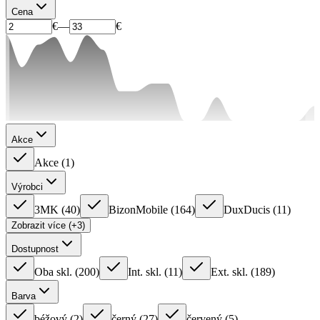
Cena
€
—
€
Akce
Akce
(
1
)
Výrobci
3MK
(
40
)
BizonMobile
(
164
)
DuxDucis
(
11
)
Zobrazit více (+3)
Dostupnost
Oba skl.
(
200
)
Int. skl.
(
11
)
Ext. skl.
(
189
)
Barva
béžový
(
2
)
černý
(
27
)
červený
(
5
)