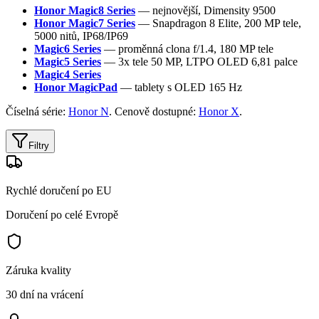
Honor Magic8 Series
— nejnovější, Dimensity 9500
Honor Magic7 Series
— Snapdragon 8 Elite, 200 MP tele,
5000 nitů, IP68/IP69
Magic6 Series
— proměnná clona f/1.4, 180 MP tele
Magic5 Series
— 3x tele 50 MP, LTPO OLED 6,81 palce
Magic4 Series
Honor MagicPad
— tablety s OLED 165 Hz
Číselná série:
Honor N
. Cenově dostupné:
Honor X
.
Filtry
Rychlé doručení po EU
Doručení po celé Evropě
Záruka kvality
30 dní na vrácení