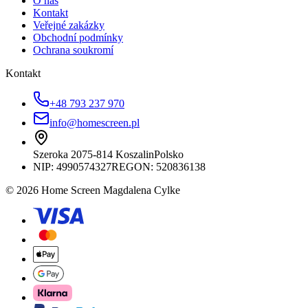
O nás
Kontakt
Veřejné zakázky
Obchodní podmínky
Ochrana soukromí
Kontakt
+48 793 237 970
info@homescreen.pl
Szeroka 20
75-814 Koszalin
Polsko
NIP:
4990574327
REGON: 520836138
© 2026 Home Screen Magdalena Cylke