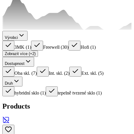
Výrobci
3MK
(
1
)
Freewell
(
30
)
Hofi
(
1
)
Zobrazit více (+2)
Dostupnost
Oba skl.
(
7
)
Int. skl.
(
2
)
Ext. skl.
(
5
)
Druh
hybridní sklo
(
1
)
tepelně tvrzené sklo
(
1
)
Products