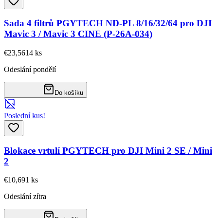
Sada 4 filtrů PGYTECH ND-PL 8/16/32/64 pro DJI
Mavic 3 / Mavic 3 CINE (P-26A-034)
€23,56
14
ks
Odeslání pondělí
Do košíku
Poslední kus!
Blokace vrtulí PGYTECH pro DJI Mini 2 SE / Mini
2
€10,69
1
ks
Odeslání zítra