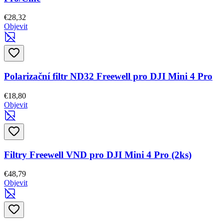
€28,32
Objevit
Polarizační filtr ND32 Freewell pro DJI Mini 4 Pro
€18,80
Objevit
Filtry Freewell VND pro DJI Mini 4 Pro (2ks)
€48,79
Objevit