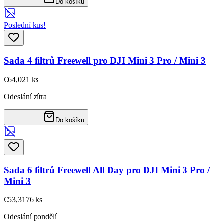
Do košíku
Poslední kus!
Sada 4 filtrů Freewell pro DJI Mini 3 Pro / Mini 3
€64,02
1
ks
Odeslání zítra
Do košíku
Sada 6 filtrů Freewell All Day pro DJI Mini 3 Pro /
Mini 3
€53,31
76
ks
Odeslání pondělí