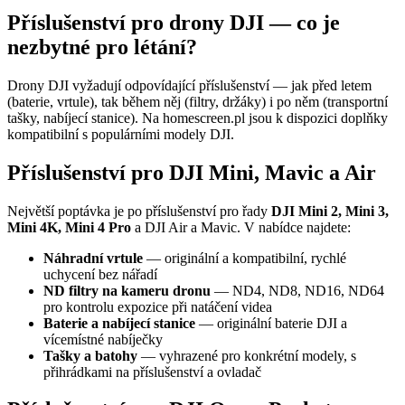
Příslušenství pro drony DJI — co je
nezbytné pro létání?
Drony DJI vyžadují odpovídající příslušenství — jak před letem
(baterie, vrtule), tak během něj (filtry, držáky) i po něm (transportní
tašky, nabíjecí stanice). Na homescreen.pl jsou k dispozici doplňky
kompatibilní s populárními modely DJI.
Příslušenství pro DJI Mini, Mavic a Air
Největší poptávka je po příslušenství pro řady
DJI Mini 2, Mini 3,
Mini 4K, Mini 4 Pro
a DJI Air a Mavic. V nabídce najdete:
Náhradní vrtule
— originální a kompatibilní, rychlé
uchycení bez nářadí
ND filtry na kameru dronu
— ND4, ND8, ND16, ND64
pro kontrolu expozice při natáčení videa
Baterie a nabíjecí stanice
— originální baterie DJI a
vícemístné nabíječky
Tašky a batohy
— vyhrazené pro konkrétní modely, s
přihrádkami na příslušenství a ovladač