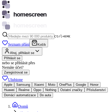
homescreen
homescreen
Ctrl+K
⌘
K
Seznam přání
Košík
Ahoj, přihlásit se
Přihlásit se
nebo se přihlásit přes
Nemáte účet?
Zaregistrovat se
Ulubione
Apple
Samsung
Xiaomi
Moto
OnePlus
Google
Honor
Huawei
Realme
Oppo
Nothing
Ostatní značky
Příslušenství
Domácí automatizace
Do auta
Domů