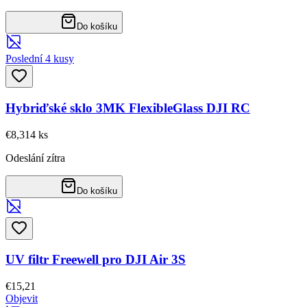
Do košíku
Poslední 4 kusy
Hybriďské sklo 3MK FlexibleGlass DJI RC
€8,31
4
ks
Odeslání zítra
Do košíku
UV filtr Freewell pro DJI Air 3S
€15,21
Objevit