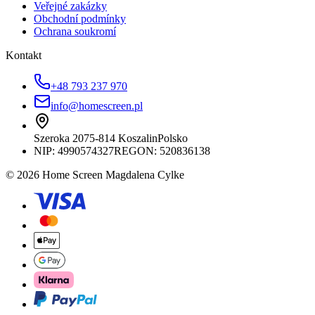
Veřejné zakázky
Obchodní podmínky
Ochrana soukromí
Kontakt
+48 793 237 970
info@homescreen.pl
Szeroka 20
75-814 Koszalin
Polsko
NIP:
4990574327
REGON: 520836138
© 2026 Home Screen Magdalena Cylke