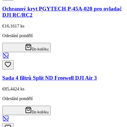
Ochranný kryt PGYTECH P-45A-020 pro ovladač
DJI RC/RC2
€16,16
17
ks
Odeslání pondělí
Do košíku
Sada 4 filtrů Split ND Freewell DJI Air 3
€85,44
24
ks
Odeslání pondělí
Do košíku