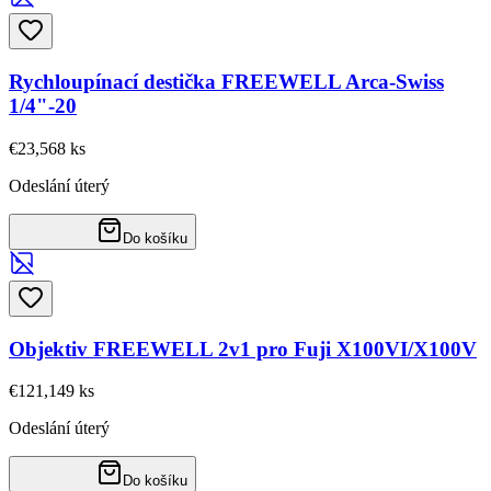
Rychloupínací destička FREEWELL Arca-Swiss
1/4"-20
€23,56
8
ks
Odeslání úterý
Do košíku
Objektiv FREEWELL 2v1 pro Fuji X100VI/X100V
€121,14
9
ks
Odeslání úterý
Do košíku