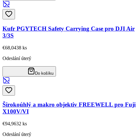
Kufr PGYTECH Safety Carrying Case pro DJI Air
3/3S
€68,04
38
ks
Odeslání úterý
Do košíku
Širokoúhlý a makro objektiv FREEWELL pro Fuji
X100V/VI
€94,96
32
ks
Odeslání úterý