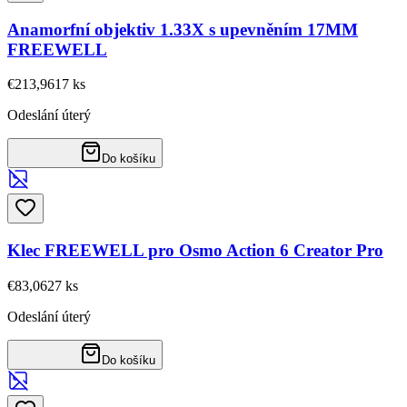
Anamorfní objektiv 1.33X s upevněním 17MM
FREEWELL
€213,96
17
ks
Odeslání úterý
Do košíku
Klec FREEWELL pro Osmo Action 6 Creator Pro
€83,06
27
ks
Odeslání úterý
Do košíku