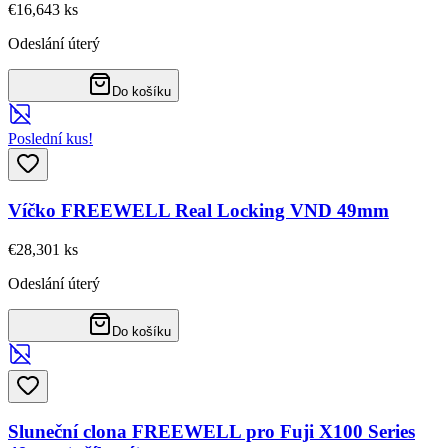
€16,64
3
ks
Odeslání úterý
Do košíku
Poslední kus!
Víčko FREEWELL Real Locking VND 49mm
€28,30
1
ks
Odeslání úterý
Do košíku
Sluneční clona FREEWELL pro Fuji X100 Series