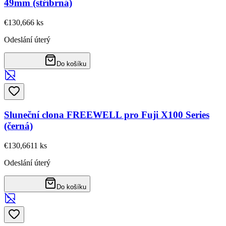
49mm (stříbrná)
€130,66
6
ks
Odeslání úterý
Do košíku
Sluneční clona FREEWELL pro Fuji X100 Series
(černá)
€130,66
11
ks
Odeslání úterý
Do košíku