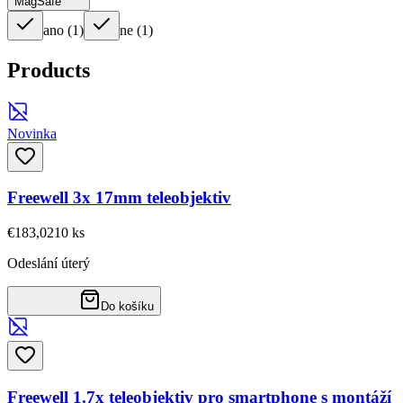
MagSafe
ano
(
1
)
ne
(
1
)
Products
Novinka
Freewell 3x 17mm teleobjektiv
€183,02
10
ks
Odeslání úterý
Do košíku
Freewell 1.7x teleobjektiv pro smartphone s montáží