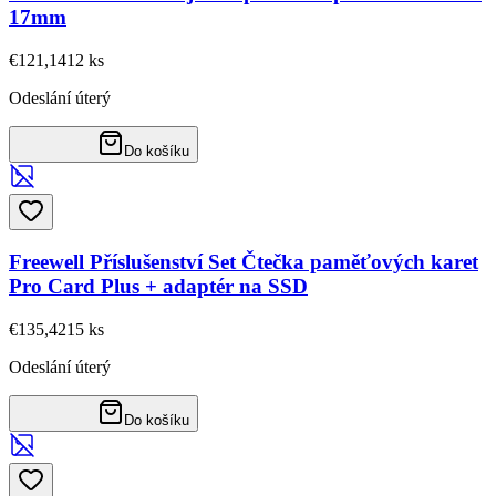
17mm
€121,14
12
ks
Odeslání úterý
Do košíku
Freewell Příslušenství Set Čtečka paměťových karet
Pro Card Plus + adaptér na SSD
€135,42
15
ks
Odeslání úterý
Do košíku