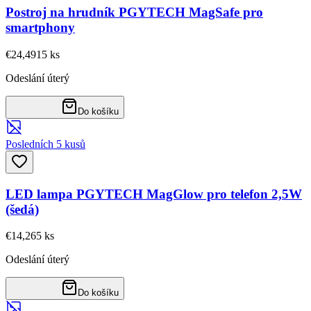
Postroj na hrudník PGYTECH MagSafe pro
smartphony
€24,49
15
ks
Odeslání úterý
Do košíku
Posledních 5 kusů
LED lampa PGYTECH MagGlow pro telefon 2,5W
(šedá)
€14,26
5
ks
Odeslání úterý
Do košíku