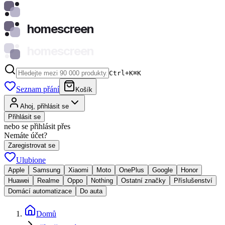
homescreen
homescreen
Ctrl+K
⌘
K
Seznam přání
Košík
Ahoj, přihlásit se
Přihlásit se
nebo se přihlásit přes
Nemáte účet?
Zaregistrovat se
Ulubione
Apple
Samsung
Xiaomi
Moto
OnePlus
Google
Honor
Huawei
Realme
Oppo
Nothing
Ostatní značky
Příslušenství
Domácí automatizace
Do auta
Domů