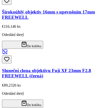
Širokoúhlý objektiv 16mm s upevněním 17mm
FREEWELL
€116,14
6
ks
Odeslání úterý
Do košíku
Sluneční clona objektivu Fuji XF 23mm F2.8
FREEWELL (černá)
€89,23
26
ks
Odeslání úterý
Do košíku