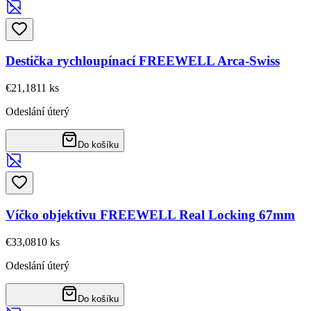
Destička rychloupínací FREEWELL Arca-Swiss
€21,18
11
ks
Odeslání úterý
Do košíku
Víčko objektivu FREEWELL Real Locking 67mm
€33,08
10
ks
Odeslání úterý
Do košíku