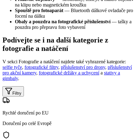
na klipu nebo magnetickém kroužku
Spouště pro fotoaparát
— Bluetooth dálkové ovladače pro
focení na dálku
Obaly a pouzdra na fotografické příslušenství
— tašky a
pouzdra pro přepravu foto vybavení
Podívejte se i na další kategorie z
fotografie a natáčení
V sekci Fotografie a natáčení najdete také vyhrazené kategorie:
selfie tyče
,
fotografické filtry
,
příslušenství pro drony
,
příslušenství
pro akční kamery
,
fotografické držáky a uchycení
a
stativy a
gimbaly
.
Filtry
Rychlé doručení po EU
Doručení po celé Evropě