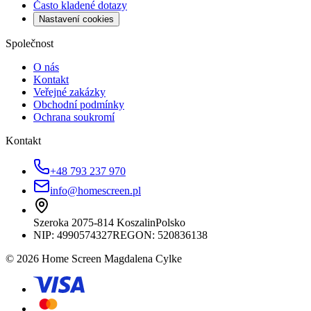
Často kladené dotazy
Nastavení cookies
Společnost
O nás
Kontakt
Veřejné zakázky
Obchodní podmínky
Ochrana soukromí
Kontakt
+48 793 237 970
info@homescreen.pl
Szeroka 20
75-814 Koszalin
Polsko
NIP:
4990574327
REGON: 520836138
© 2026 Home Screen Magdalena Cylke