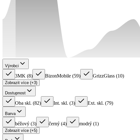
Výrobci
3MK
(
8
)
BizonMobile
(
59
)
GrizzGlass
(
10
)
Zobrazit více (+3)
Dostupnost
Oba skl.
(
82
)
Int. skl.
(
3
)
Ext. skl.
(
79
)
Barva
béžový
(
3
)
černý
(
4
)
modrý
(
1
)
Zobrazit více (+5)