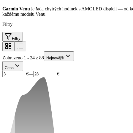
Garmin Venu
je řada chytrých hodinek s AMOLED displeji — od ko
každému modelu Venu.
Filtry
Filtry
Zobrazeno 1 - 24 z 88
Nejnovější
Cena
€
—
€