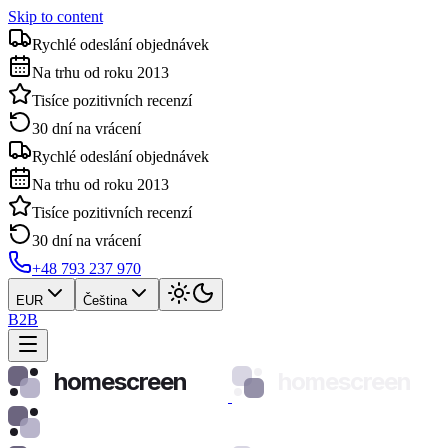
Skip to content
Rychlé odeslání objednávek
Na trhu od roku 2013
Tisíce pozitivních recenzí
30 dní na vrácení
Rychlé odeslání objednávek
Na trhu od roku 2013
Tisíce pozitivních recenzí
30 dní na vrácení
+48 793 237 970
EUR
Čeština
B2B
homescreen
homescreen