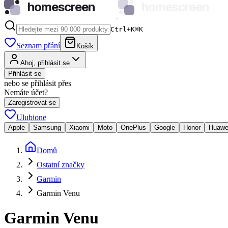
homescreen
homescreen
Ctrl+K
⌘
K
Seznam přání
Košík
Ahoj, přihlásit se
Přihlásit se
nebo se přihlásit přes
Nemáte účet?
Zaregistrovat se
Ulubione
Apple
Samsung
Xiaomi
Moto
OnePlus
Google
Honor
Huawe
Domů
Ostatní značky
Garmin
Garmin Venu
Garmin Venu