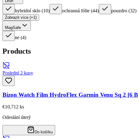
Druh
hybridní sklo
(
10
)
ochranná fólie
(
44
)
pouzdro
(
32
)
Zobrazit více (+1)
MagSafe
ne
(
4
)
Products
Poslední 2 kusy
Bizon Watch Film HydroFlex Garmin Venu Sq 2 [6
€10,71
2
ks
Odeslání úterý
Do košíku