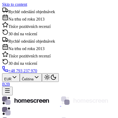
Skip to content
Rychlé odeslání objednávek
Na trhu od roku 2013
Tisíce pozitivních recenzí
30 dní na vrácení
Rychlé odeslání objednávek
Na trhu od roku 2013
Tisíce pozitivních recenzí
30 dní na vrácení
+48 793 237 970
EUR
Čeština
B2B
homescreen
homescreen