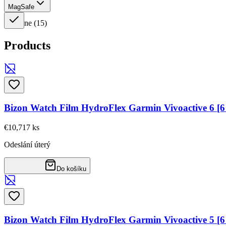
MagSafe
ne
(
15
)
Products
Bizon Watch Film HydroFlex Garmin Vivoactive 6 [
€10,71
7
ks
Odeslání úterý
Do košíku
Bizon Watch Film HydroFlex Garmin Vivoactive 5 [