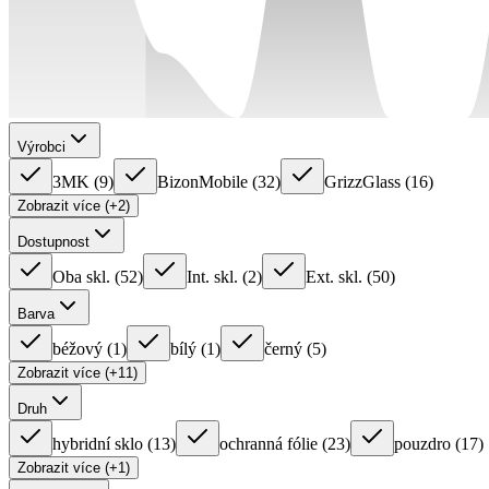
Výrobci
3MK
(
9
)
BizonMobile
(
32
)
GrizzGlass
(
16
)
Zobrazit více (+2)
Dostupnost
Oba skl.
(
52
)
Int. skl.
(
2
)
Ext. skl.
(
50
)
Barva
béžový
(
1
)
bílý
(
1
)
černý
(
5
)
Zobrazit více (+11)
Druh
hybridní sklo
(
13
)
ochranná fólie
(
23
)
pouzdro
(
17
)
Zobrazit více (+1)