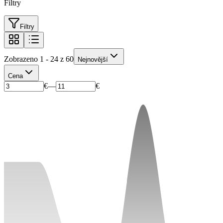
Filtry
Filtry
Zobrazeno 1 - 24 z 60
Nejnovější
Cena
€
—
€