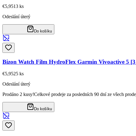
€5,95
13
ks
Odeslání úterý
Do košíku
Bizon Watch Film HydroFlex Garmin Vivoactive 5 
€5,95
25
ks
Odeslání úterý
Prodáno 2 kusy!
Celkové prodeje za posledních 90 dní ze všech prode
Do košíku