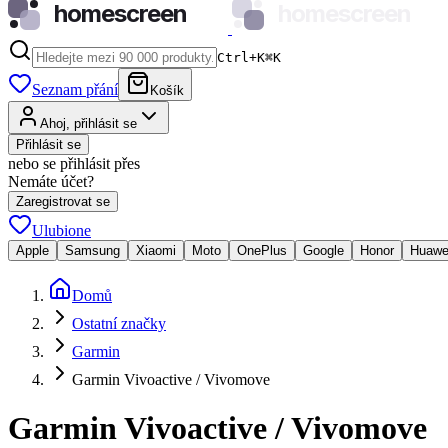
homescreen
homescreen
Ctrl+K
⌘
K
Seznam přání
Košík
Ahoj, přihlásit se
Přihlásit se
nebo se přihlásit přes
Nemáte účet?
Zaregistrovat se
Ulubione
Apple
Samsung
Xiaomi
Moto
OnePlus
Google
Honor
Huawe
Domů
Ostatní značky
Garmin
Garmin Vivoactive / Vivomove
Garmin Vivoactive / Vivomove