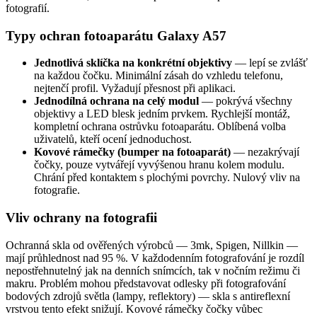
fotografií.
Typy ochran fotoaparátu Galaxy A57
Jednotlivá sklíčka na konkrétní objektivy
— lepí se zvlášť
na každou čočku. Minimální zásah do vzhledu telefonu,
nejtenčí profil. Vyžadují přesnost při aplikaci.
Jednodílná ochrana na celý modul
— pokrývá všechny
objektivy a LED blesk jedním prvkem. Rychlejší montáž,
kompletní ochrana ostrůvku fotoaparátu. Oblíbená volba
uživatelů, kteří ocení jednoduchost.
Kovové rámečky (bumper na fotoaparát)
— nezakrývají
čočky, pouze vytvářejí vyvýšenou hranu kolem modulu.
Chrání před kontaktem s plochými povrchy. Nulový vliv na
fotografie.
Vliv ochrany na fotografii
Ochranná skla od ověřených výrobců — 3mk, Spigen, Nillkin —
mají průhlednost nad 95 %. V každodenním fotografování je rozdíl
nepostřehnutelný jak na denních snímcích, tak v nočním režimu či
makru. Problém mohou představovat odlesky při fotografování
bodových zdrojů světla (lampy, reflektory) — skla s antireflexní
vrstvou tento efekt snižují. Kovové rámečky čočky vůbec