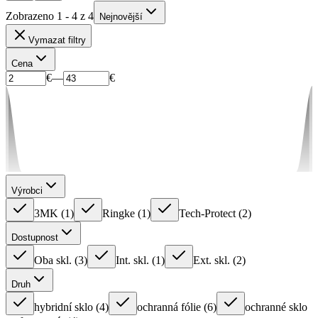
Zobrazeno 1 - 4 z 4
Nejnovější
Vymazat filtry
Cena
€
—
€
Výrobci
3MK
(
1
)
Ringke
(
1
)
Tech-Protect
(
2
)
Dostupnost
Oba skl.
(
3
)
Int. skl.
(
1
)
Ext. skl.
(
2
)
Druh
hybridní sklo
(
4
)
ochranná fólie
(
6
)
ochranné sklo