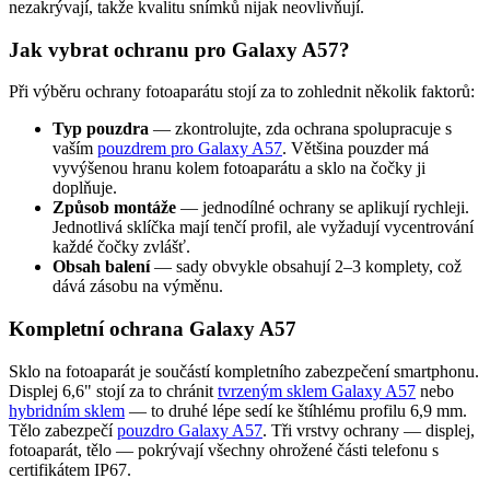
nezakrývají, takže kvalitu snímků nijak neovlivňují.
Jak vybrat ochranu pro Galaxy A57?
Při výběru ochrany fotoaparátu stojí za to zohlednit několik faktorů:
Typ pouzdra
— zkontrolujte, zda ochrana spolupracuje s
vaším
pouzdrem pro Galaxy A57
. Většina pouzder má
vyvýšenou hranu kolem fotoaparátu a sklo na čočky ji
doplňuje.
Způsob montáže
— jednodílné ochrany se aplikují rychleji.
Jednotlivá sklíčka mají tenčí profil, ale vyžadují vycentrování
každé čočky zvlášť.
Obsah balení
— sady obvykle obsahují 2–3 komplety, což
dává zásobu na výměnu.
Kompletní ochrana Galaxy A57
Sklo na fotoaparát je součástí kompletního zabezpečení smartphonu.
Displej 6,6" stojí za to chránit
tvrzeným sklem Galaxy A57
nebo
hybridním sklem
— to druhé lépe sedí ke štíhlému profilu 6,9 mm.
Tělo zabezpečí
pouzdro Galaxy A57
. Tři vrstvy ochrany — displej,
fotoaparát, tělo — pokrývají všechny ohrožené části telefonu s
certifikátem IP67.