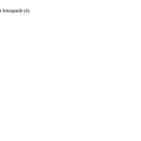
a fotoaparát
(
4
)