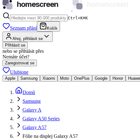
homescreen
homescreen
Ctrl+K
⌘
K
Seznam přání
Košík
Ahoj, přihlásit se
Přihlásit se
nebo se přihlásit přes
Nemáte účet?
Zaregistrovat se
Ulubione
Apple
Samsung
Xiaomi
Moto
OnePlus
Google
Honor
Huawe
Domů
Samsung
Galaxy A
Galaxy A50 Series
Galaxy A57
Fólie na displej Galaxy A57