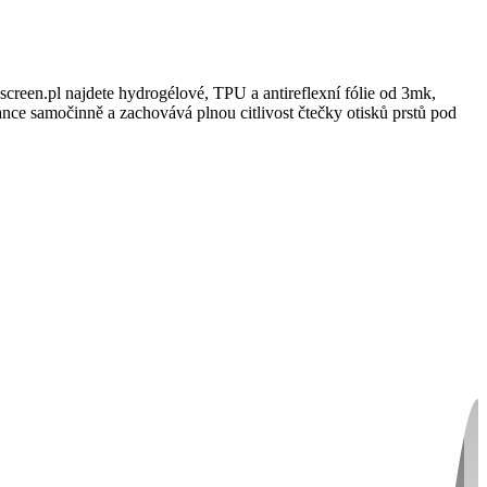
een.pl najdete hydrogélové, TPU a antireflexní fólie od 3mk,
nce samočinně a zachovává plnou citlivost čtečky otisků prstů pod