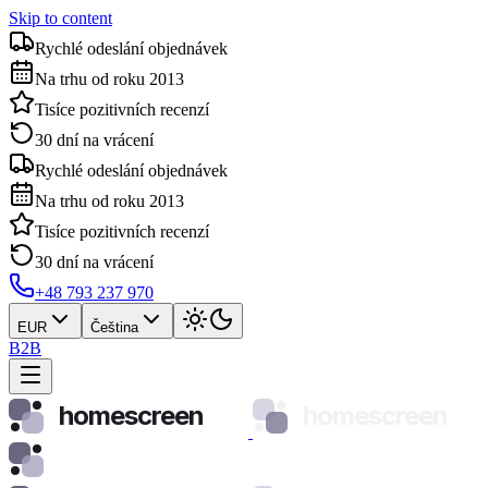
Skip to content
Rychlé odeslání objednávek
Na trhu od roku 2013
Tisíce pozitivních recenzí
30 dní na vrácení
Rychlé odeslání objednávek
Na trhu od roku 2013
Tisíce pozitivních recenzí
30 dní na vrácení
+48 793 237 970
EUR
Čeština
B2B
homescreen
homescreen