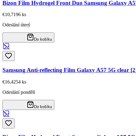
Bizon Film Hydrogel Front Duo Samsung Galaxy A
€10,71
96
ks
Odeslání úterý
Do košíku
Samsung Anti-reflecting Film Galaxy A57 5G clear 
€16,42
54
ks
Odeslání pondělí
Do košíku