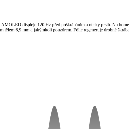
 AMOLED displeje 120 Hz před poškrábáním a otisky prstů. Na homescr
ým tělem 6,9 mm a jakýmkoli pouzdrem. Fólie regeneruje drobné škrába