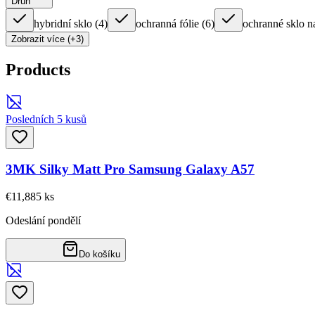
Druh
hybridní sklo
(
4
)
ochranná fólie
(
6
)
ochranné sklo n
Zobrazit více (+3)
Products
Posledních 5 kusů
3MK Silky Matt Pro Samsung Galaxy A57
€11,88
5
ks
Odeslání pondělí
Do košíku