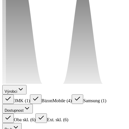
Výrobci
3MK
(
1
)
BizonMobile
(
4
)
Samsung
(
1
)
Dostupnost
Oba skl.
(
6
)
Ext. skl.
(
6
)