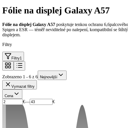
Fólie na displej Galaxy A57
Fólie na displej Galaxy A57
poskytuje tenkou ochranu 6,6palcového
Spigen a ESR — téměř neviditelné po nalepení, kompatibilní se štíhl
displejem.
Filtry
Filtry
1
Zobrazeno 1 - 6 z 6
Nejnovější
Vymazat filtry
Cena
€
—
€