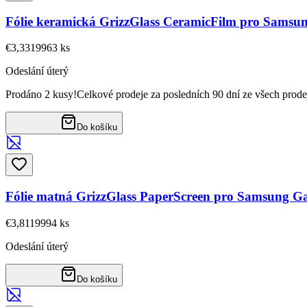
Fólie keramická GrizzGlass CeramicFilm pro Samsu
€3,33
19963
ks
Odeslání úterý
Prodáno 2 kusy!
Celkové prodeje za posledních 90 dní ze všech prode
Do košíku
Fólie matná GrizzGlass PaperScreen pro Samsung G
€3,81
19994
ks
Odeslání úterý
Do košíku