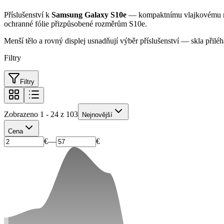
Příslušenství k
Samsung Galaxy S10e
— kompaktnímu vlajkovému mo
ochranné fólie přizpůsobené rozměrům S10e.
Menší tělo a rovný displej usnadňují výběr příslušenství — skla přilé
Filtry
Filtry
Zobrazeno 1 - 24 z 103
Nejnovější
Cena
€
—
€