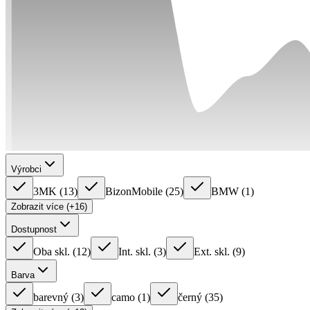
Výrobci
3MK
(
13
)
BizonMobile
(
25
)
BMW
(
1
)
Zobrazit více (+16)
Dostupnost
Oba skl.
(
12
)
Int. skl.
(
3
)
Ext. skl.
(
9
)
Barva
barevný
(
3
)
camo
(
1
)
černý
(
35
)