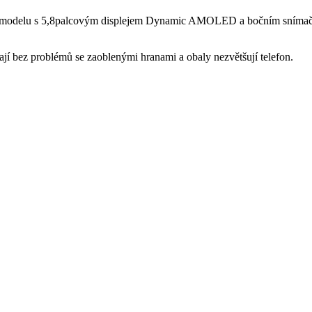
delu s 5,8palcovým displejem Dynamic AMOLED a bočním snímačem ot
hají bez problémů se zaoblenými hranami a obaly nezvětšují telefon.