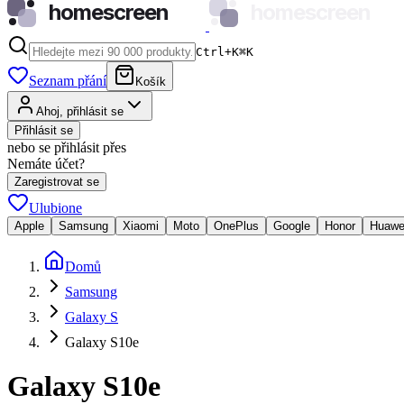
homescreen
homescreen
Ctrl+K
⌘
K
Seznam přání
Košík
Ahoj, přihlásit se
Přihlásit se
nebo se přihlásit přes
Nemáte účet?
Zaregistrovat se
Ulubione
Apple
Samsung
Xiaomi
Moto
OnePlus
Google
Honor
Huawe
Domů
Samsung
Galaxy S
Galaxy S10e
Galaxy S10e