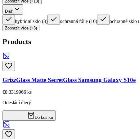
Zobrazit více (+13)
Druh
hybridní sklo
(
3
)
ochranná fólie
(
10
)
ochranné sklo 
Zobrazit více (+3)
Products
GrizzGlass Matte SecretGlass Samsung Galaxy S10e
€8,33
19966
ks
Odeslání úterý
Do košíku