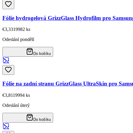
Fólie hydrogelová GrizzGlass Hydrofilm pro Samsun
€3,33
19982
ks
Odeslání pondělí
Do košíku
Fólie na zadní stranu GrizzGlass UltraSkin pro Sam
€3,81
19994
ks
Odeslání úterý
Do košíku