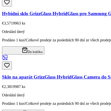
Hybidní sklo GrizzGlass HybridGlass pro Samsung 
€3,57
19963
ks
Odeslání úterý
Prodáno 1 kus!
Celkové prodeje za posledních 90 dní ze všech prodej
Do košíku
Sklo na aparát GrizzGlass HybridGlass Camera do 
€2,38
19987
ks
Odeslání úterý
Prodáno 1 kus!
Celkové prodeje za posledních 90 dní ze všech prodej