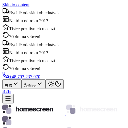
Skip to content
Rychlé odeslání objednávek
Na trhu od roku 2013
Tisíce pozitivních recenzí
30 dní na vrácení
Rychlé odeslání objednávek
Na trhu od roku 2013
Tisíce pozitivních recenzí
30 dní na vrácení
+48 793 237 970
EUR
Čeština
B2B
homescreen
homescreen