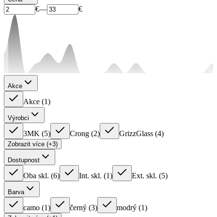
€
—
€
Akce
Akce
(
1
)
Výrobci
3MK
(
5
)
Crong
(
2
)
GrizzGlass
(
4
)
Zobrazit více (+3)
Dostupnost
Oba skl.
(
6
)
Int. skl.
(
1
)
Ext. skl.
(
5
)
Barva
camo
(
1
)
černý
(
3
)
modrý
(
1
)