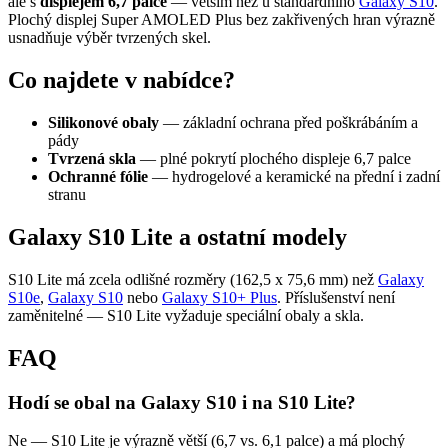
ale s
displejem 6,7 palce
— větším než u standardního
Galaxy S10
.
Plochý displej Super AMOLED Plus bez zakřivených hran výrazně
usnadňuje výběr tvrzených skel.
Co najdete v nabídce?
Silikonové obaly
— základní ochrana před poškrábáním a
pády
Tvrzená skla
— plné pokrytí plochého displeje 6,7 palce
Ochranné fólie
— hydrogelové a keramické na přední i zadní
stranu
Galaxy S10 Lite a ostatní modely
S10 Lite má zcela odlišné rozměry (162,5 x 75,6 mm) než
Galaxy
S10e
,
Galaxy S10
nebo
Galaxy S10+ Plus
. Příslušenství není
zaměnitelné — S10 Lite vyžaduje speciální obaly a skla.
FAQ
Hodí se obal na Galaxy S10 i na S10 Lite?
Ne — S10 Lite je výrazně větší (6,7 vs. 6,1 palce) a má plochý