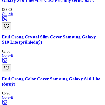
Galaxy S10 Lite/M51 Case Friendly černé/black
€33,08
Objevit
Etui Crong Crystal Slim Cover Samsung Galaxy
S10 Lite (průhledný)
€2,36
Objevit
Etui Crong Color Cover Samsung Galaxy S10 Lite
(černý)
€6,90
Objevit