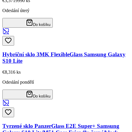
€3,57
19990
ks
Odeslání úterý
Do košíku
Hybriční sklo 3MK FlexibleGlass Samsung Galaxy
S10 Lite
€8,31
6
ks
Odeslání pondělí
Do košíku
Tvrzené sklo PanzerGlass E2E Super+ Samsung