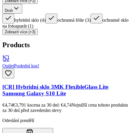
Zobrazit více (+1)
Druh
hybridní sklo
(
4
)
ochranná fólie
(
3
)
ochranné sklo
na fotoaparát
(
1
)
Zobrazit více (+3)
Products
Outlet
Poslední kus!
[CR] Hybridní sklo 3MK FlexibleGlass Lite
Samsung Galaxy S10 Lite
€4,74
€3,79
1
ks
cena za 30 dní: €4,74
Nejnižší cena tohoto produktu
za 30 dní před zavedením slevy
Odeslání pondělí