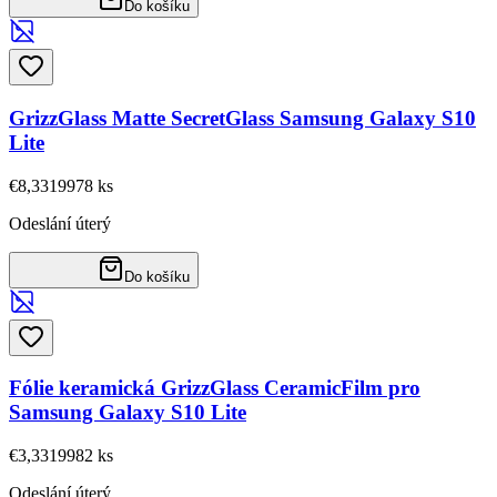
Do košíku
GrizzGlass Matte SecretGlass Samsung Galaxy S10
Lite
€8,33
19978
ks
Odeslání úterý
Do košíku
Fólie keramická GrizzGlass CeramicFilm pro
Samsung Galaxy S10 Lite
€3,33
19982
ks
Odeslání úterý