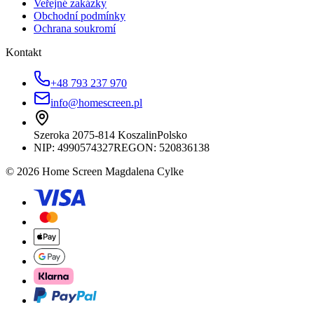
Veřejné zakázky
Obchodní podmínky
Ochrana soukromí
Kontakt
+48 793 237 970
info@homescreen.pl
Szeroka 20
75-814 Koszalin
Polsko
NIP:
4990574327
REGON: 520836138
© 2026 Home Screen Magdalena Cylke