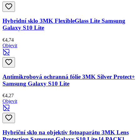
Hybridní sklo 3MK FlexibleGlass Lite Samsung
Galaxy S10 Lite
€4,74
Objevit
Antimikrobová ochranná fólie 3MK Silver Protect+
Samsung Galaxy S10 Lite
€4,27
Objevit
Hybriční sklo na objektiv fotoaparátu 3MK Lens
Protection Samsung Galaxy S10 Lite [4 PACK]