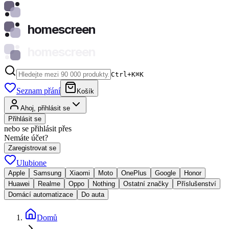
homescreen
homescreen
Ctrl+K
⌘
K
Seznam přání
Košík
Ahoj, přihlásit se
Přihlásit se
nebo se přihlásit přes
Nemáte účet?
Zaregistrovat se
Ulubione
Apple
Samsung
Xiaomi
Moto
OnePlus
Google
Honor
Huawei
Realme
Oppo
Nothing
Ostatní značky
Příslušenství
Domácí automatizace
Do auta
Domů