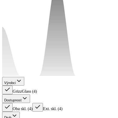
Výrobci
GrizzGlass
(
4
)
Dostupnost
Oba skl.
(
4
)
Ext. skl.
(
4
)
Druh