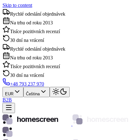
Skip to content
Rychlé odeslání objednávek
Na trhu od roku 2013
Tisíce pozitivních recenzí
30 dní na vrácení
Rychlé odeslání objednávek
Na trhu od roku 2013
Tisíce pozitivních recenzí
30 dní na vrácení
+48 793 237 970
EUR
Čeština
B2B
homescreen
homescreen