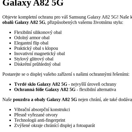
Galaxy A82 5G
Objevte kompletní ochranu pro váš Samsung Galaxy A82 5G! Naše kol
obalů Galaxy A82 5G
, přizpůsobených vašemu životnímu stylu:
Flexibilní silikonový obal
Odolný armor obal
Elegantní flip obal
Praktický obal s klopou
Inovativní magnetický obal
Stylový glitrový obal
Diskrétní průhledný obal
Postarejte se o displej vašeho zařízení s našimi ochrannými řešeními:
Tvrdé sklo Galaxy A82 5G
- nejvyšší úroveň ochrany
Ochranná fólie Galaxy A82 5G
- flexibilní alternativa
Naše
pouzdra a obaly Galaxy A82 5G
nejen chrání, ale také dodáva
Vibrační absorpční konstrukci
Přesně vyřezané otvory
Technologii anti-fingerprint
Zvýšené okraje chránící displej a fotoaparát