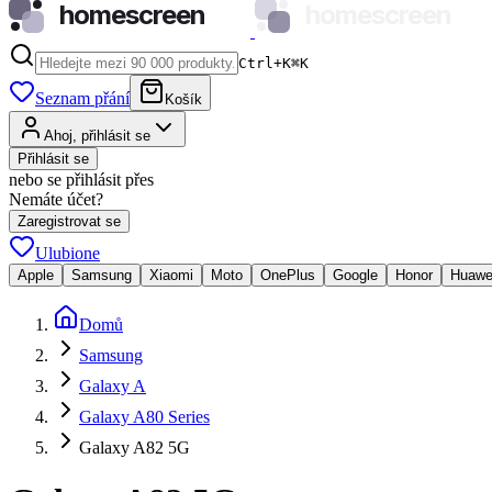
homescreen
homescreen
Ctrl+K
⌘
K
Seznam přání
Košík
Ahoj, přihlásit se
Přihlásit se
nebo se přihlásit přes
Nemáte účet?
Zaregistrovat se
Ulubione
Apple
Samsung
Xiaomi
Moto
OnePlus
Google
Honor
Huawe
Domů
Samsung
Galaxy A
Galaxy A80 Series
Galaxy A82 5G