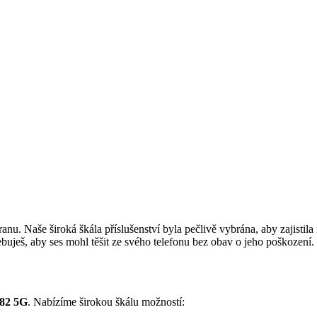
u. Naše široká škála příslušenství byla pečlivě vybrána, aby zajistil
uješ, aby ses mohl těšit ze svého telefonu bez obav o jeho poškození.
82 5G
. Nabízíme širokou škálu možností: