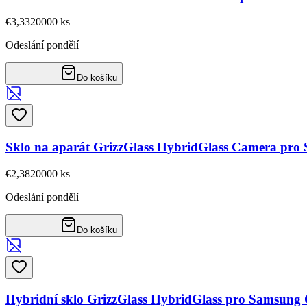
€3,33
20000
ks
Odeslání pondělí
Do košíku
Sklo na aparát GrizzGlass HybridGlass Camera pr
€2,38
20000
ks
Odeslání pondělí
Do košíku
Hybridní sklo GrizzGlass HybridGlass pro Samsung