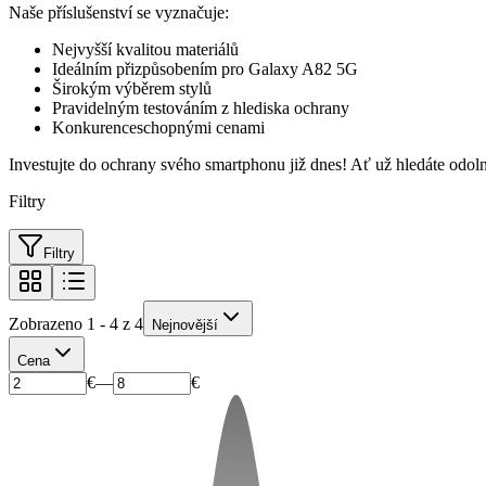
Naše příslušenství se vyznačuje:
Nejvyšší kvalitou materiálů
Ideálním přizpůsobením pro Galaxy A82 5G
Širokým výběrem stylů
Pravidelným testováním z hlediska ochrany
Konkurenceschopnými cenami
Investujte do ochrany svého smartphonu již dnes! Ať už hledáte odol
Filtry
Filtry
Zobrazeno 1 - 4 z 4
Nejnovější
Cena
€
—
€