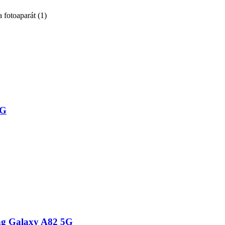
a fotoaparát
(
1
)
5G
ng Galaxy A82 5G