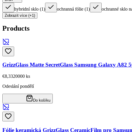
hybridní sklo
(
1
)
ochranná fólie
(
1
)
ochranné sklo n
Zobrazit více (+1)
Products
GrizzGlass Matte SecretGlass Samsung Galaxy A82 
€8,33
20000
ks
Odeslání pondělí
Do košíku
Fólie keramická GrizzGlass CeramicFilm pro Samsu