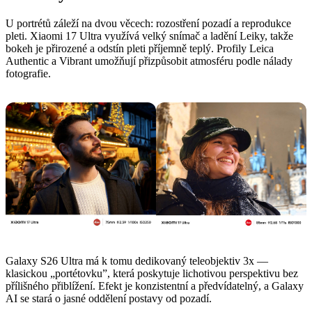
U portrétů záleží na dvou věcech: rozostření pozadí a reprodukce
pleti. Xiaomi 17 Ultra využívá velký snímač a ladění Leiky, takže
bokeh je přirozené a odstín pleti příjemně teplý. Profily Leica
Authentic a Vibrant umožňují přizpůsobit atmosféru podle nálady
fotografie.
Galaxy S26 Ultra má k tomu dedikovaný teleobjektiv 3x —
klasickou „portétovku”, která poskytuje lichotivou perspektivu bez
přílišného přiblížení. Efekt je konzistentní a předvídatelný, a Galaxy
AI se stará o jasné oddělení postavy od pozadí.