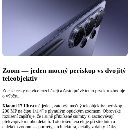
Zoom — jeden mocný periskop vs dvojitý
teleobjektiv
Zde se cesty nejvíce rozcházejí a často právě tento prvek rozhoduje
o výběru.
Xiaomi 17 Ultra
má jeden, zato výjimečný teleobjektiv: periskop
200 MP na čipu 1/1.4″ s plynulým optickým zoomem. Obrovské
rozlišení zajišťuje, že i silně přiblížené snímky si zachovávají
překvapivě mnoho detailů. Toto řešení exceluje při středním a
dalekém zoomu — portréty, architektura, detaily z dálky. Díky