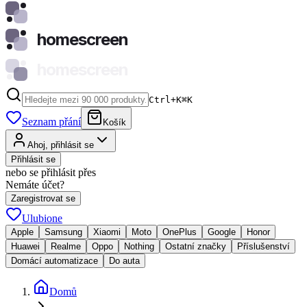
homescreen
homescreen
Ctrl+K
⌘
K
Seznam přání
Košík
Ahoj, přihlásit se
Přihlásit se
nebo se přihlásit přes
Nemáte účet?
Zaregistrovat se
Ulubione
Apple
Samsung
Xiaomi
Moto
OnePlus
Google
Honor
Huawei
Realme
Oppo
Nothing
Ostatní značky
Příslušenství
Domácí automatizace
Do auta
Domů