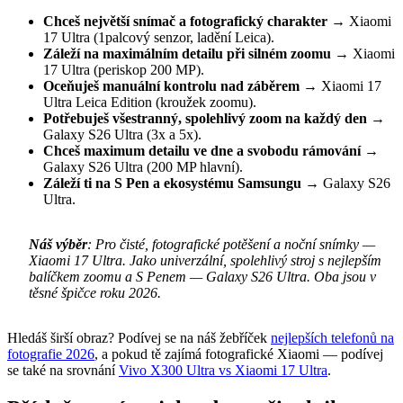
Chceš největší snímač a fotografický charakter
→ Xiaomi
17 Ultra (1palcový senzor, ladění Leica).
Záleží na maximálním detailu při silném zoomu
→ Xiaomi
17 Ultra (periskop 200 MP).
Oceňuješ manuální kontrolu nad záběrem
→ Xiaomi 17
Ultra Leica Edition (kroužek zoomu).
Potřebuješ všestranný, spolehlivý zoom na každý den
→
Galaxy S26 Ultra (3x a 5x).
Chceš maximum detailu ve dne a svobodu rámování
→
Galaxy S26 Ultra (200 MP hlavní).
Záleží ti na S Pen a ekosystému Samsungu
→ Galaxy S26
Ultra.
Náš výběr
: Pro čisté, fotografické potěšení a noční snímky —
Xiaomi 17 Ultra. Jako univerzální, spolehlivý stroj s nejlepším
balíčkem zoomu a S Penem — Galaxy S26 Ultra. Oba jsou v
těsné špičce roku 2026.
Hledáš širší obraz? Podívej se na náš žebříček
nejlepších telefonů na
fotografie 2026
, a pokud tě zajímá fotografické Xiaomi — podívej
se také na srovnání
Vivo X300 Ultra vs Xiaomi 17 Ultra
.