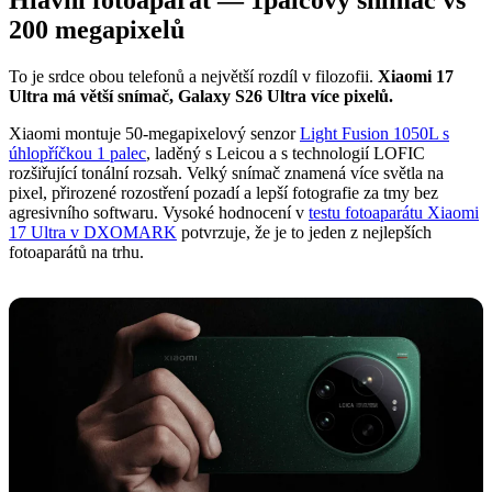
200 megapixelů
To je srdce obou telefonů a největší rozdíl v filozofii.
Xiaomi 17
Ultra má větší snímač, Galaxy S26 Ultra více pixelů.
Xiaomi montuje 50-megapixelový senzor
Light Fusion 1050L s
úhlopříčkou 1 palec
, laděný s Leicou a s technologií LOFIC
rozšiřující tonální rozsah. Velký snímač znamená více světla na
pixel, přirozené rozostření pozadí a lepší fotografie za tmy bez
agresivního softwaru. Vysoké hodnocení v
testu fotoaparátu Xiaomi
17 Ultra v DXOMARK
potvrzuje, že je to jeden z nejlepších
fotoaparátů na trhu.