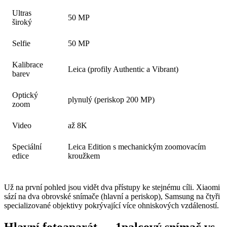
Ultras
50 MP
široký
Selfie
50 MP
Kalibrace
Leica (profily Authentic a Vibrant)
barev
Optický
plynulý (periskop 200 MP)
zoom
Video
až 8K
Speciální
Leica Edition s mechanickým zoomovacím
edice
kroužkem
Už na první pohled jsou vidět dva přístupy ke stejnému cíli. Xiaomi
sází na dva obrovské snímače (hlavní a periskop), Samsung na čtyři
specializované objektivy pokrývající více ohniskových vzdáleností.
Hlavní fotoaparát — 1palcový snímač vs