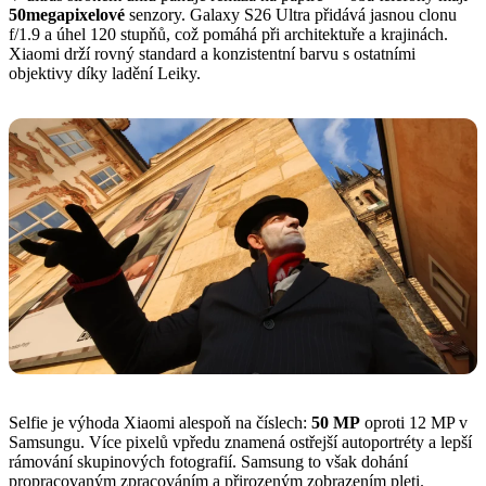
50megapixelové
senzory. Galaxy S26 Ultra přidává jasnou clonu
f/1.9 a úhel 120 stupňů, což pomáhá při architektuře a krajinách.
Xiaomi drží rovný standard a konzistentní barvu s ostatními
objektivy díky ladění Leiky.
Selfie je výhoda Xiaomi alespoň na číslech:
50 MP
oproti 12 MP v
Samsungu. Více pixelů vpředu znamená ostřejší autoportréty a lepší
rámování skupinových fotografií. Samsung to však dohání
propracovaným zpracováním a přirozeným zobrazením pleti.