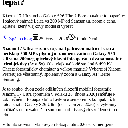
lepší?
Xiaomi 17 Ultra nebo Galaxy S26 Ultra? Porovnáváme fotoaparáty:
1palcový snímač Leica vs 200 MP od Samsungu, zoom a cenu.
Zjistěte, který vlajkový model si vybrat.
Zpět na blog
25. června 2026
10
min čtení
Xiaomi 17 Ultra se zaměřuje na 1palcovou matrici Leica a
periskop 200 MP s plynulým zoomem, zatímco Galaxy S26
Ultra na 200megapixelový hlavní fotoaparát a dva samostatné
teleobjektivy (3x a 5x).
Oba vlajkové lodě stojí od 6 499 Kč.
Chcete fotografický charakter a velkou matrici? Vyberte si Xiaomi.
Preferujete všestranný, spolehlivý zoom a Galaxy AI? Berte
Samsung.
Je to souboj dvou zcela odlišných filozofií mobilní fotografie.
Xiaomi 17 Ultra (premiéra v Polsku 28. února 2026) směřuje k
„skutečnému fotoaparátu” s Leikou a senzorem z kompaktních
fotoaparátů. Galaxy S26 Ultra (od 11. března 2026) je výkonný
počítač s nejrozsáhlejším souborem ohniskových vzdáleností na
trhu.
V tomto srovnání vlajkových fotoaparátů 2026 se zaměřujeme