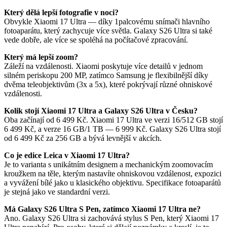
Který dělá lepší fotografie v noci?
Obvykle Xiaomi 17 Ultra — díky 1palcovému snímači hlavního
fotoaparátu, který zachycuje více světla. Galaxy S26 Ultra si také
vede dobře, ale více se spoléhá na počítačové zpracování.
Který má lepší zoom?
Záleží na vzdálenosti. Xiaomi poskytuje více detailů v jednom
silném periskopu 200 MP, zatímco Samsung je flexibilnější díky
dvěma teleobjektivům (3x a 5x), které pokrývají různé ohniskové
vzdálenosti.
Kolik stojí Xiaomi 17 Ultra a Galaxy S26 Ultra v Česku?
Oba začínají od 6 499 Kč. Xiaomi 17 Ultra ve verzi 16/512 GB stojí
6 499 Kč, a verze 16 GB/1 TB — 6 999 Kč. Galaxy S26 Ultra stojí
od 6 499 Kč za 256 GB a bývá levnější v akcích.
Co je edice Leica v Xiaomi 17 Ultra?
Je to varianta s unikátním designem a mechanickým zoomovacím
kroužkem na těle, kterým nastavíte ohniskovou vzdálenost, expozici
a vyvážení bílé jako u klasického objektivu. Specifikace fotoaparátů
je stejná jako ve standardní verzi.
Má Galaxy S26 Ultra S Pen, zatímco Xiaomi 17 Ultra ne?
Ano. Galaxy S26 Ultra si zachovává stylus S Pen, který Xiaomi 17