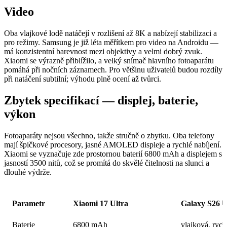
Video
Oba vlajkové lodě natáčejí v rozlišení až 8K a nabízejí stabilizaci a
pro režimy. Samsung je již léta měřítkem pro video na Androidu —
má konzistentní barevnost mezi objektivy a velmi dobrý zvuk.
Xiaomi se výrazně přiblížilo, a velký snímač hlavního fotoaparátu
pomáhá při nočních záznamech. Pro většinu uživatelů budou rozdíly
při natáčení subtilní; výhodu plně ocení až tvůrci.
Zbytek specifikací — displej, baterie,
výkon
Fotoaparáty nejsou všechno, takže stručně o zbytku. Oba telefony
mají špičkové procesory, jasné AMOLED displeje a rychlé nabíjení.
Xiaomi se vyznačuje zde prostornou baterií 6800 mAh a displejem s
jasností 3500 nitů, což se promítá do skvělé čitelnosti na slunci a
dlouhé výdrže.
Parametr
Xiaomi 17 Ultra
Galaxy S26 U
Baterie
6800 mAh
vlajková, rych