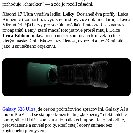
rozhoduje „charakter“ — a zde je rozdíl zásadní.
Xiaomi 17 Ultra využívá ladění
Leiky
. Dostaneš dva profily: Leica
Authentic (kontrastní, s výraznými stíny, více dokumentární) a Leica
Vibrant (živější barvy pro sociální média). Tento zvuk je známý z
fotoaparátů Leiky, které mnozí fotografové prostě milují. Edice
Leica Edition
přidává mechanický zoomovací kroužek na těle,
kterým nastavíš ohniskovou vzdálenost, expozici a vyvážení bílé
jako u skutečného objektivu.
Galaxy S26 Ultra
jde cestou počítačového zpracování. Galaxy AI a
motor ProVisual se starají o konzistentní, „bezpečný” efekt: čitelné
barvy, silné HDR a spoustu automatických úprav. Je to pohodlné,
předvídatelné a skvělé pro ty, kteří chtějí dobrý snímek bez
zbytečného přemýšlení.