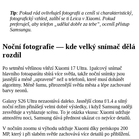
Tip
: Pokud rád ovlivňuješ fotografii a ceníš si charakteristický,
fotografický vzhled, zalíbí se ti Leica v Xiaomi. Pokud
preferuješ, aby telefon „udělal dobře za tebe”, oceníš přístup
Samsungu.
Noční fotografie — kde velký snímač dělá
rozdíl
Po setmění většinou vítězí Xiaomi 17 Ultra. 1palcový snímač
hlavního fotoaparátu sbírá více světla, takže noční snímky jsou
jasnější a méně „upravené” než u telefonů, které musí dohánět
algoritmy. Méně šumu, přirozenější světla města a lépe zachované
barvy neonů.
Galaxy S26 Ultra nezaostává daleko. Jasnější clona f/1.4 a silný
noční režim přinášejí velmi dobré výsledky, i když Samsung raději
zesvětluje a vyhlazuje scénu. To je otázka vkusu: Xiaomi udržuje
atmosféru noci, Samsung dává přednost ukázat co nejvíce detailů.
V nočním zoomu si výhodu udržuje Xiaomi díky periskopu 200
MP, který i při slabém světle zachovává více detailů po přiblížení.