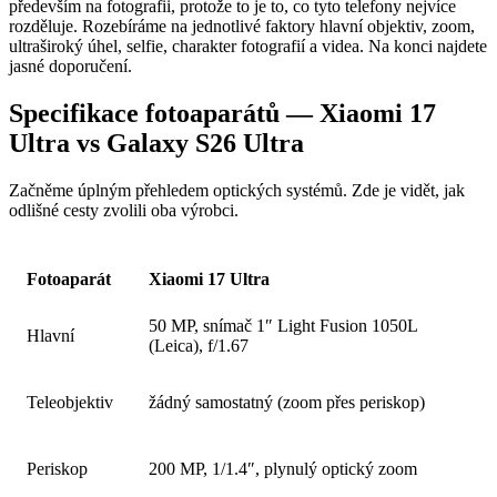
především na fotografii, protože to je to, co tyto telefony nejvíce
rozděluje. Rozebíráme na jednotlivé faktory hlavní objektiv, zoom,
ultraširoký úhel, selfie, charakter fotografií a videa. Na konci najdete
jasné doporučení.
Specifikace fotoaparátů — Xiaomi 17
Ultra vs Galaxy S26 Ultra
Začněme úplným přehledem optických systémů. Zde je vidět, jak
odlišné cesty zvolili oba výrobci.
Fotoaparát
Xiaomi 17 Ultra
50 MP, snímač 1″ Light Fusion 1050L
Hlavní
(Leica), f/1.67
Teleobjektiv
žádný samostatný (zoom přes periskop)
Periskop
200 MP, 1/1.4″, plynulý optický zoom