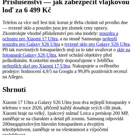
Příslušenství — jak zabezpečit vlajkovou
loď za 6 499 Kč
Telefon za více než šest tisíc korun je třeba chránit od prvního dne
— tvrzené sklo a pouzdro jsou jen zlomek ceny opravy.
Zkontrolujte vhodné příslušenství pro oba modely:
pouzdra a
ochranu pro Xiaomi 17 Ultra
, a na straně Samsungu
nejlepší
pouzdra pro Galaxy S26 Ultra
a
tvrzené sklo pro Galaxy S26 Ultra
.
Při tak rozvinutých fotoaparátech stojí za to také uvažovat o
skle na
fotoaparát Galaxy S26 Ultra
, které ochrání objektivy před
poškrábáním. Konkrétní modely doporučujeme v žebříčku
nejlepších skel pro Xiaomi 17 Ultra
. Nakupujete u ověřeného
prodejce: hodnocení 4,9/5 na Googlu a 99,8% pozitivních recenzí
na Allegro.
Shrnutí
Xiaomi 17 Ultra a Galaxy S26 Ultra jsou dva nejlepší fotoaparáty v
telefonu v roce 2026, přičemž každý dosahuje svých cílů jinak.
Xiaomi hraje na velký, 1palcový snímač Leica a periskop 200 MP,
zaměřuje se na charakter a detail při zoomu. Samsung odpovídá
200megapixelovým hlavním fotoaparátem a dvojitým
teleobjektivem, zaměřuje se na všestrannost a výpočetní
spolehlivost.