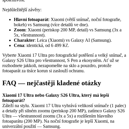
Nejdůležitější závěry:
Hlavní fotoaparát
: Xiaomi (větší snímač, noční fotografie,
bokeh) vs Samsung (více detailů ve dne).
Zoom
: Xiaomi (periskop 200 MP, detail) vs Samsung (3x a
5x, všestrannost).
Charakter
: Leica (Xiaomi) vs Galaxy AI (Samsung).
Cena
: identická, od 6 499 Kč.
Vyberte Xiaomi 17 Ultra pro fotografické potěšení a velký snímač, a
Galaxy S26 Ultra pro všestrannost, S Pen a ekosystém. Ať už se
rozhodnete jakkoli, nezapomeňte na sklo a pouzdro, protože
fotoaparát za tisíce korun si zaslouží ochranu.
FAQ — nejčastěji kladené otázky
Xiaomi 17 Ultra nebo Galaxy S26 Ultra, který má lepší
fotoaparát?
Záleží na stylu. Xiaomi 17 Ultra vyhrává velikostí snímače (1 palec)
a detaily při silném zoomu (periskop 200 MP), zatímco Galaxy S26
Ultra — všestranností zoomu (3x a 5x) a rozlišením hlavního
fotoaparátu (200 MP). Na noční fotografie je lepší Xiaomi, na
univerzální použití — Samsung.