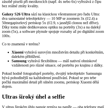
zásobě pixelů při mezikrocích (např. 4x nebo 6x) vyřezává z čipu
bez reálné ztráty kvality.
Galaxy S26 Ultra
sází na klasickou všestrannost pro řadu Ultra:
dva samostatné teleobjektivy — 10 MP se zoomem 3x (f/2.4) a
50megapixelový periskop 5x (f/2.9, s jasnější clonou než dříve).
Díky tomu máte dedikovanou optiku na portréty (3x) a na daleký
zoom (5x), a software plynule spojuje rozsahy až po digitální zoom
100x.
Co to znamená v terénu?
Xiaomi
vyhrává surovým množstvím detailu při konkrétním,
dalekém přiblížení.
Samsung
vyhrává flexibilitou — máš nativní ohniskové
vzdálenosti pro různé situace, od portrétu po krajinu z dálky.
Pokud hodně fotografuješ portréty, dvojitý teleobjektiv Samsungu
bývá pohodlnější na každodenní používání. Pokud se pro tebe
počítá maximální detail při silném zoomu, periskop Xiaomi dělá
dojem.
Ultras široký úhel a selfie
V ultras širokém úhlu panuje remíza na papíře — oba telefony mají