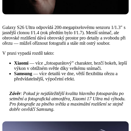
Galaxy S26 Ultra odpovídá 200-megapixelovému senzoru 1/1.3″ s
jasnější clonou f/1.4 (rok předtím bylo f/1.7). Menší snímač, ale
obrovské rozlišení dává obrovský prostor pro detaily a svobodu při
ořezu — můžeš oříznout fotografii a stále mít ostrý soubor.
V praxi vypadá rozdíl takto:
Xiaomi
— více „fotoaparátový” charakter, hezčí bokeh, lepší
výkon v obtížném světle díky velkému snímači.
Samsung
— více detailů ve dne, větší flexibilita ořezu a
předvídatelnější, výpočetní efekt.
Závěr
: Pokud je nejdůležitější kvalita hlavního fotoaparátu po
setmění a fotografická atmosféra, Xiaomi 17 Ultra má výhodu.
Pro fotografie za plného světla a maximální rozlišení se stejně
dobře osvědčí Samsung.