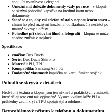
spojující trvanlivost s elegancí
Umožní mít důležité dokumenty vždy po ruce
–
v klopně
se skrývá pohodlná kapsička na kreditní kartu nebo
dokumenty
Staré se o to, aby váš telefon zůstal v neporušeném stavu
–
chrání ho před různými hrozbami, od škrábanců a nečistot po
mastné skvrny a otřesy
Pohodlné při sledování filmů a fotografií
–
klopna se může
snadno změnit v stojánek
Specifikace:
značka:
Dux Ducis
Serie:
Dux Ducis
Skin Pro
Materiál:
PU, TPU
Kompabilita:
Samsung A35 5G
Dodatečné vlastnosti:
kapsička na kartu, funkce stojánku
Pohodlí se skrývá v detailech
Hedvábná textura a klopna jsou jen některé z praktických vlastností,
které dělají toto etui tak výjimečné. Vysoce kvalitní kůže PU a
průhledný zadní kryt z TPU spojují styl a odolnost.
Bezproblémový přístup k telefonu a dokumentům