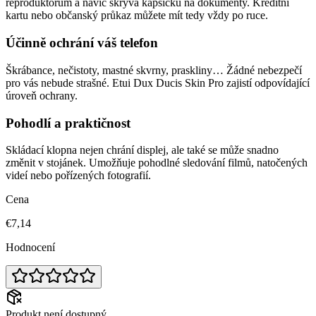
reproduktorům a navíc skrývá kapsičku na dokumenty. Kreditní
kartu nebo občanský průkaz můžete mít tedy vždy po ruce.
Účinně ochrání váš telefon
Škrábance, nečistoty, mastné skvrny, praskliny… Žádné nebezpečí
pro vás nebude strašné. Etui Dux Ducis Skin Pro zajistí odpovídající
úroveň ochrany.
Pohodlí a praktičnost
Skládací klopna nejen chrání displej, ale také se může snadno
změnit v stojánek. Umožňuje pohodlné sledování filmů, natočených
videí nebo pořízených fotografií.
Cena
€7,14
Hodnocení
Produkt není dostupný