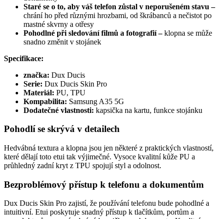
Staré se o to, aby váš telefon zůstal v neporušeném stavu
–
chrání ho před různými hrozbami, od škrábanců a nečistot po
mastné skvrny a otřesy
Pohodlné při sledování filmů a fotografií
–
klopna se může
snadno změnit v stojánek
Specifikace:
značka:
Dux Ducis
Serie:
Dux Ducis
Skin Pro
Materiál:
PU, TPU
Kompabilita:
Samsung A35 5G
Dodatečné vlastnosti:
kapsička na kartu, funkce stojánku
Pohodlí se skrývá v detailech
Hedvábná textura a klopna jsou jen některé z praktických vlastností,
které dělají toto etui tak výjimečné. Vysoce kvalitní kůže PU a
průhledný zadní kryt z TPU spojují styl a odolnost.
Bezproblémový přístup k telefonu a dokumentům
Dux Ducis Skin Pro zajistí, že používání telefonu bude pohodlné a
intuitivní. Etui poskytuje snadný přístup k tlačítkům, portům a