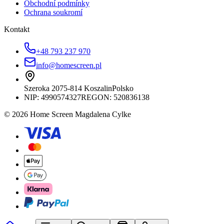
Obchodní podmínky
Ochrana soukromí
Kontakt
+48 793 237 970
info@homescreen.pl
Szeroka 20
75-814 Koszalin
Polsko
NIP:
4990574327
REGON: 520836138
© 2026 Home Screen Magdalena Cylke