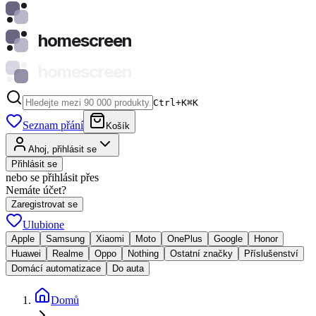
homescreen
homescreen
Ctrl+K
⌘
K
Seznam přání
Košík
Ahoj, přihlásit se
Přihlásit se
nebo se přihlásit přes
Nemáte účet?
Zaregistrovat se
Ulubione
Apple
Samsung
Xiaomi
Moto
OnePlus
Google
Honor
Huawei
Realme
Oppo
Nothing
Ostatní značky
Příslušenství
Domácí automatizace
Do auta
Domů