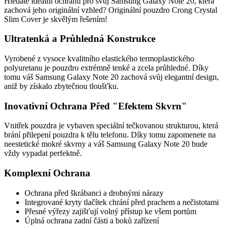
Hledáte ideální ochranu pro svůj Samsung Galaxy Note 20, která
zachová jeho originální vzhled? Originální pouzdro Crong Crystal
Slim Cover je skvělým řešením!
Ultratenká a Průhledná Konstrukce
Vyrobené z vysoce kvalitního elastického termoplastického
polyuretanu je pouzdro extrémně tenké a zcela průhledné. Díky
tomu váš Samsung Galaxy Note 20 zachová svůj elegantní design,
aniž by získalo zbytečnou tloušťku.
Inovativní Ochrana Před "Efektem Skvrn"
Vnitřek pouzdra je vybaven speciální tečkovanou strukturou, která
brání přilepení pouzdra k tělu telefonu. Díky tomu zapomenete na
neestetické mokré skvrny a váš Samsung Galaxy Note 20 bude
vždy vypadat perfektně.
Komplexní Ochrana
Ochrana před škrábanci a drobnými nárazy
Integrované kryty tlačítek chrání před prachem a nečistotami
Přesné výřezy zajišťují volný přístup ke všem portům
Úplná ochrana zadní části a boků zařízení