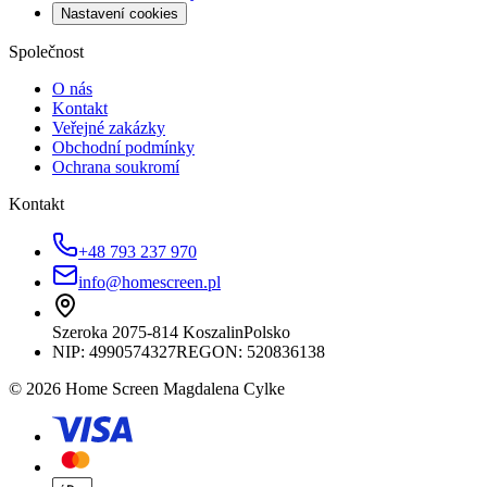
Nastavení cookies
Společnost
O nás
Kontakt
Veřejné zakázky
Obchodní podmínky
Ochrana soukromí
Kontakt
+48 793 237 970
info@homescreen.pl
Szeroka 20
75-814 Koszalin
Polsko
NIP:
4990574327
REGON: 520836138
© 2026 Home Screen Magdalena Cylke