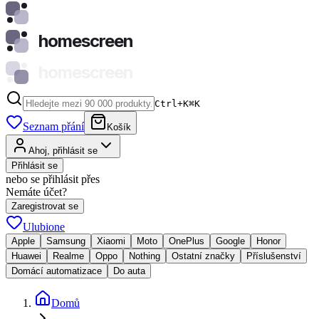
homescreen
homescreen
Ctrl+K
⌘
K
Seznam přání
Košík
Ahoj, přihlásit se
Přihlásit se
nebo se přihlásit přes
Nemáte účet?
Zaregistrovat se
Ulubione
Apple
Samsung
Xiaomi
Moto
OnePlus
Google
Honor
Huawei
Realme
Oppo
Nothing
Ostatní značky
Příslušenství
Domácí automatizace
Do auta
Domů