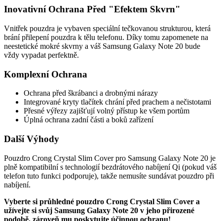
Inovativní Ochrana Před "Efektem Skvrn"
Vnitřek pouzdra je vybaven speciální tečkovanou strukturou, která
brání přilepení pouzdra k tělu telefonu. Díky tomu zapomenete na
neestetické mokré skvrny a váš Samsung Galaxy Note 20 bude
vždy vypadat perfektně.
Komplexní Ochrana
Ochrana před škrábanci a drobnými nárazy
Integrované kryty tlačítek chrání před prachem a nečistotami
Přesné výřezy zajišťují volný přístup ke všem portům
Úplná ochrana zadní části a boků zařízení
Další Výhody
Pouzdro Crong Crystal Slim Cover pro Samsung Galaxy Note 20 je
plně kompatibilní s technologií bezdrátového nabíjení Qi (pokud váš
telefon tuto funkci podporuje), takže nemusíte sundávat pouzdro při
nabíjení.
Vyberte si průhledné pouzdro Crong Crystal Slim Cover a
užívejte si svůj Samsung Galaxy Note 20 v jeho přirozené
podobě, zároveň mu poskytujte účinnou ochranu!