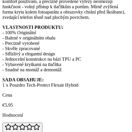
komfort používání, a precizně provedené výřezy neomezují
funkčnost - volný přístup k tlačítkům a portům. Mírně zvýšená
forma krytu kolem fotoaparátu a obrazovky chrání před škrábanci,
zvedající telefon těsně nad plochým povrchem.
VLASTNOSTI PRODUKTU:
- 100% Originální
- Balené v originálním obalu
- Precizně vyrobené
- Skvěle zpracované
- Střízlivý a elegantní design
- Jednocelní konstrukce na bázi TPU a PC
- Vybavené krytkami na tlačítka
- Snadné na montáž a demontáž
SADA OBSAHUJE:
1 x Pouzdro Tech-Protect Flexair Hybrid
Cena
€5,95
Hodnocení