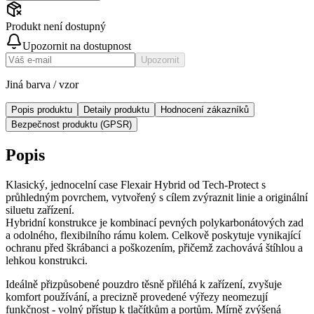
Produkt není dostupný
Upozornit na dostupnost
Upozornit
Jiná barva / vzor
Popis produktu
Detaily produktu
Hodnocení zákazníků
Bezpečnost produktu (GPSR)
Popis
Klasický, jednocelní case Flexair Hybrid od Tech-Protect s
průhledným povrchem, vytvořený s cílem zvýraznit linie a originální
siluetu zařízení.
Hybridní konstrukce je kombinací pevných polykarbonátových zad
a odolného, flexibilního rámu kolem. Celkově poskytuje vynikající
ochranu před škrábanci a poškozením, přičemž zachovává štíhlou a
lehkou konstrukci.
Ideálně přizpůsobené pouzdro těsně přiléhá k zařízení, zvyšuje
komfort používání, a precizně provedené výřezy neomezují
funkčnost - volný přístup k tlačítkům a portům. Mírně zvýšená