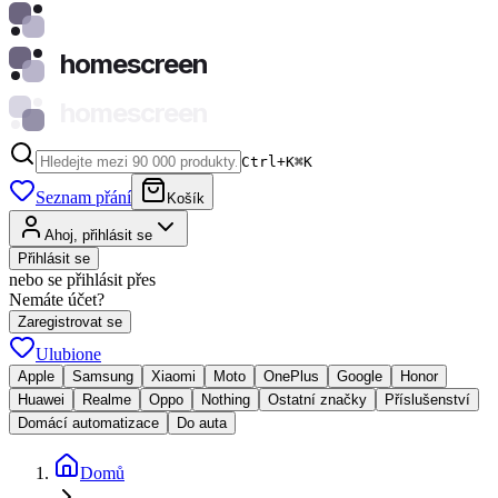
homescreen
homescreen
Ctrl+K
⌘
K
Seznam přání
Košík
Ahoj, přihlásit se
Přihlásit se
nebo se přihlásit přes
Nemáte účet?
Zaregistrovat se
Ulubione
Apple
Samsung
Xiaomi
Moto
OnePlus
Google
Honor
Huawei
Realme
Oppo
Nothing
Ostatní značky
Příslušenství
Domácí automatizace
Do auta
Domů