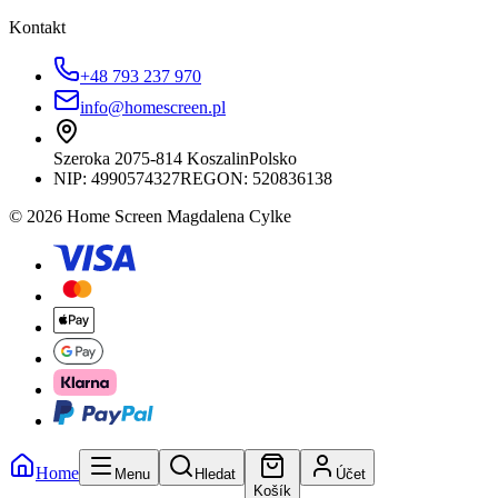
Kontakt
+48 793 237 970
info@homescreen.pl
Szeroka 20
75-814 Koszalin
Polsko
NIP:
4990574327
REGON: 520836138
© 2026 Home Screen Magdalena Cylke
Home
Menu
Hledat
Účet
Košík