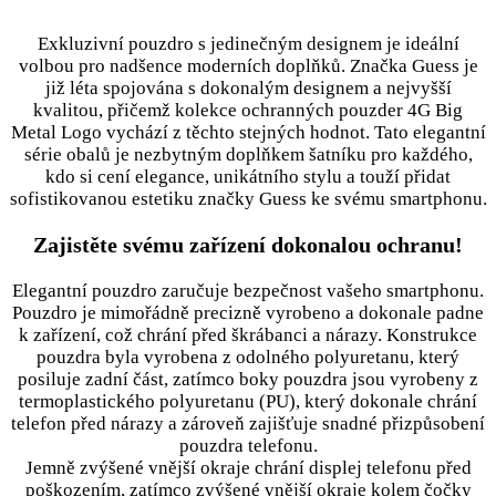
Exkluzivní pouzdro s jedinečným designem je ideální
volbou pro nadšence moderních doplňků. Značka Guess je
již léta spojována s dokonalým designem a nejvyšší
kvalitou, přičemž kolekce ochranných pouzder 4G Big
Metal Logo vychází z těchto stejných hodnot. Tato elegantní
série obalů je nezbytným doplňkem šatníku pro každého,
kdo si cení elegance, unikátního stylu a touží přidat
sofistikovanou estetiku značky Guess ke svému smartphonu.
Zajistěte svému zařízení dokonalou ochranu!
Elegantní pouzdro zaručuje bezpečnost vašeho smartphonu.
Pouzdro je mimořádně precizně vyrobeno a dokonale padne
k zařízení, což chrání před škrábanci a nárazy. Konstrukce
pouzdra byla vyrobena z odolného polyuretanu, který
posiluje zadní část, zatímco boky pouzdra jsou vyrobeny z
termoplastického polyuretanu (PU), který dokonale chrání
telefon před nárazy a zároveň zajišťuje snadné přizpůsobení
pouzdra telefonu.
Jemně zvýšené vnější okraje chrání displej telefonu před
poškozením, zatímco zvýšené vnější okraje kolem čočky