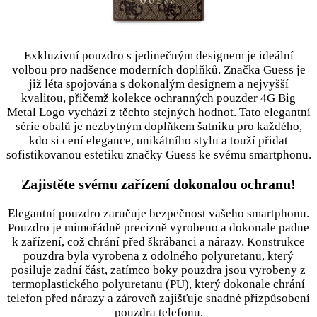
Exkluzivní pouzdro s jedinečným designem je ideální
volbou pro nadšence moderních doplňků. Značka Guess je
již léta spojována s dokonalým designem a nejvyšší
kvalitou, přičemž kolekce ochranných pouzder 4G Big
Metal Logo vychází z těchto stejných hodnot. Tato elegantní
série obalů je nezbytným doplňkem šatníku pro každého,
kdo si cení elegance, unikátního stylu a touží přidat
sofistikovanou estetiku značky Guess ke svému smartphonu.
Zajistěte svému zařízení dokonalou ochranu!
Elegantní pouzdro zaručuje bezpečnost vašeho smartphonu.
Pouzdro je mimořádně precizně vyrobeno a dokonale padne
k zařízení, což chrání před škrábanci a nárazy. Konstrukce
pouzdra byla vyrobena z odolného polyuretanu, který
posiluje zadní část, zatímco boky pouzdra jsou vyrobeny z
termoplastického polyuretanu (PU), který dokonale chrání
telefon před nárazy a zároveň zajišťuje snadné přizpůsobení
pouzdra telefonu.