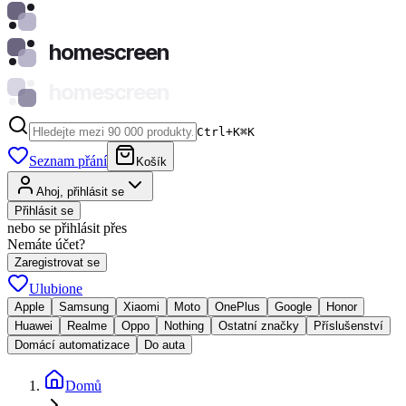
homescreen
homescreen
Ctrl+K
⌘
K
Seznam přání
Košík
Ahoj, přihlásit se
Přihlásit se
nebo se přihlásit přes
Nemáte účet?
Zaregistrovat se
Ulubione
Apple
Samsung
Xiaomi
Moto
OnePlus
Google
Honor
Huawei
Realme
Oppo
Nothing
Ostatní značky
Příslušenství
Domácí automatizace
Do auta
Domů