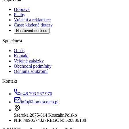
Doprava
Platby
Vrácení a reklamace
Často kladené dotazy
Nastavení cookies
Společnost
O nás
Kontakt
Veřejné zakázky
Obchodní podmínky
Ochrana soukromí
Kontakt
+48 793 237 970
info@homescreen.pl
Szeroka 20
75-814 Koszalin
Polsko
NIP:
4990574327
REGON: 520836138