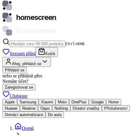
homescreen
homescreen
Ctrl+K
⌘
K
Seznam přání
Košík
Ahoj, přihlásit se
Přihlásit se
nebo se přihlásit přes
Nemáte účet?
Zaregistrovat se
Ulubione
Apple
Samsung
Xiaomi
Moto
OnePlus
Google
Honor
Huawei
Realme
Oppo
Nothing
Ostatní značky
Příslušenství
Domácí automatizace
Do auta
Domů