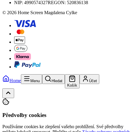
NIP:
4990574327
REGON: 520836138
© 2026 Home Screen Magdalena Cylke
Home
Menu
Hledat
Účet
Košík
Předvolby cookies
Používáme cookies ke zlepšení vašeho prohlížení. Své předvolby
můžete kdykoli spravovat.
Přečtěte si naše
Zásady ochrany osobních