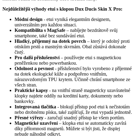
Nejdůležitější výhody etui s klopou Dux Ducis Skin X Pro:
Módní design
- etui vyniká elegantním designem,
univerzálním pro každou situaci.
Kompatibilita s MagSafe
– nabíjejte bezdrátově svůj
smartphone, také bez sundávání etui.
Hladký, příjemný na dotek povrch
– který je odolný proti
otiskům prstů a mastným skvrnám. Obal zůstává dokonale
čistý.
Pro další příslušenství
– používejte etui s magnetickou
peněženkou nebo powerbankou.
Odolnost a pevnost
- příslušenství bylo vyrobeno z příjemné
na dotek ekologické kůže a podpořeno vnitřním,
nárazuvzdorným TPU krytem. Účinně chrání smartphone ze
všech stran.
Praktické kapsy
- na vnitřní straně magneticky uzavíratelné
klopky najdete oddíly na kreditní karty, dokumenty nebo
bankovky.
Integrovaná tlačítka
- blokují přístup pod etui k nečistotám
nebo drobnému písku, také zajišťují, že etui vypadá jednotně.
Přesné výřezy
- zaručují snadný přístup ke všem portům.
Magnetické uzavření
– klopka etui se automaticky zavírá
díky přítomnosti magnetů. Můžete si být jisti, že displej
nebude náhodně odkryt.