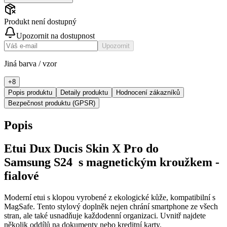
Produkt není dostupný
Upozornit na dostupnost
Upozornit
Jiná barva / vzor
+
8
Popis produktu
Detaily produktu
Hodnocení zákazníků
Bezpečnost produktu (GPSR)
Popis
Etui Dux Ducis Skin X Pro do
Samsung
S24
s magnetickým kroužkem -
fialové
Moderní etui s klopou vyrobené z ekologické kůže, kompatibilní s
MagSafe. Tento stylový doplněk nejen chrání smartphone ze všech
stran, ale také usnadňuje každodenní organizaci. Uvnitř najdete
několik oddílů na dokumenty nebo kreditní karty.