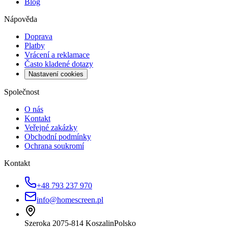
Blog
Nápověda
Doprava
Platby
Vrácení a reklamace
Často kladené dotazy
Nastavení cookies
Společnost
O nás
Kontakt
Veřejné zakázky
Obchodní podmínky
Ochrana soukromí
Kontakt
+48 793 237 970
info@homescreen.pl
Szeroka 20
75-814 Koszalin
Polsko