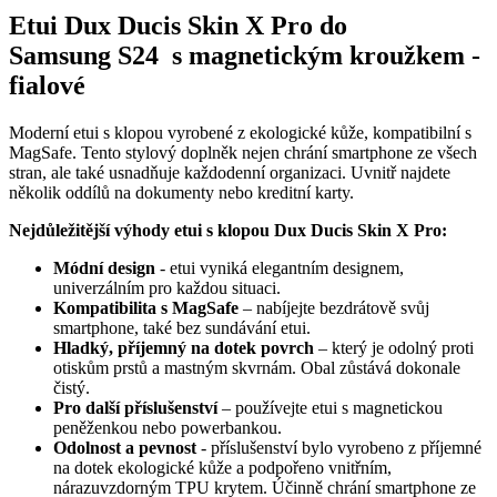
Etui Dux Ducis Skin X Pro do
Samsung
S24
s magnetickým kroužkem -
fialové
Moderní etui s klopou vyrobené z ekologické kůže, kompatibilní s
MagSafe. Tento stylový doplněk nejen chrání smartphone ze všech
stran, ale také usnadňuje každodenní organizaci. Uvnitř najdete
několik oddílů na dokumenty nebo kreditní karty.
Nejdůležitější výhody etui s klopou Dux Ducis Skin X Pro:
Módní design
- etui vyniká elegantním designem,
univerzálním pro každou situaci.
Kompatibilita s MagSafe
– nabíjejte bezdrátově svůj
smartphone, také bez sundávání etui.
Hladký, příjemný na dotek povrch
– který je odolný proti
otiskům prstů a mastným skvrnám. Obal zůstává dokonale
čistý.
Pro další příslušenství
– používejte etui s magnetickou
peněženkou nebo powerbankou.
Odolnost a pevnost
- příslušenství bylo vyrobeno z příjemné
na dotek ekologické kůže a podpořeno vnitřním,
nárazuvzdorným TPU krytem. Účinně chrání smartphone ze