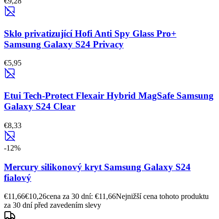
€9,28
Sklo privatizující Hofi Anti Spy Glass Pro+
Samsung Galaxy S24 Privacy
€5,95
Etui Tech-Protect Flexair Hybrid MagSafe Samsung
Galaxy S24 Clear
€8,33
-
12
%
Mercury silikonový kryt Samsung Galaxy S24
fialový
€11,66
€10,26
cena za 30 dní: €11,66
Nejnižší cena tohoto produktu
za 30 dní před zavedením slevy