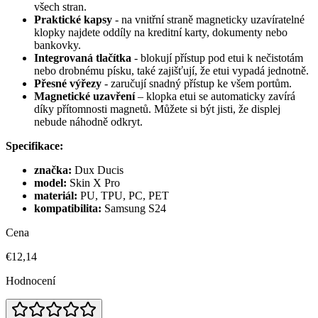
všech stran.
Praktické kapsy
- na vnitřní straně magneticky uzavíratelné
klopky najdete oddíly na kreditní karty, dokumenty nebo
bankovky.
Integrovaná tlačítka
- blokují přístup pod etui k nečistotám
nebo drobnému písku, také zajišťují, že etui vypadá jednotně.
Přesné výřezy
- zaručují snadný přístup ke všem portům.
Magnetické uzavření
– klopka etui se automaticky zavírá
díky přítomnosti magnetů. Můžete si být jisti, že displej
nebude náhodně odkryt.
Specifikace:
značka:
Dux Ducis
model:
Skin X Pro
materiál:
PU, TPU, PC, PET
kompatibilita:
Samsung
S24
Cena
€12,14
Hodnocení