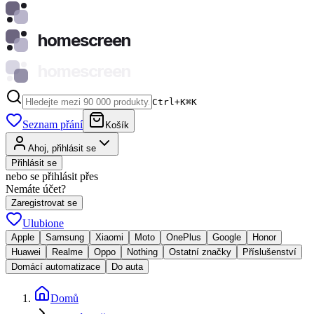
homescreen
homescreen
Ctrl+K
⌘
K
Seznam přání
Košík
Ahoj, přihlásit se
Přihlásit se
nebo se přihlásit přes
Nemáte účet?
Zaregistrovat se
Ulubione
Apple
Samsung
Xiaomi
Moto
OnePlus
Google
Honor
Huawei
Realme
Oppo
Nothing
Ostatní značky
Příslušenství
Domácí automatizace
Do auta
Domů