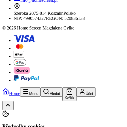
info@homescreen.pl
Szeroka 20
75-814 Koszalin
Polsko
NIP:
4990574327
REGON: 520836138
© 2026 Home Screen Magdalena Cylke
Home
Menu
Hledat
Účet
Košík
Předvolby cookies