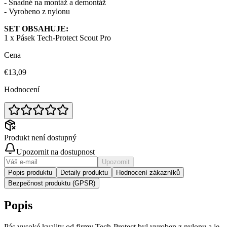
- Snadné na montáž a demontáž
- Vyrobeno z nylonu
SET OBSAHUJE:
1 x Pásek Tech-Protect Scout Pro
Cena
€13,09
Hodnocení
Produkt není dostupný
Upozornit na dostupnost
Upozornit
Popis produktu
Detaily produktu
Hodnocení zákazníků
Bezpečnost produktu (GPSR)
Popis
Pás vysoké kvality od firmy Tech-Protect byl vyroben z nylonu a je