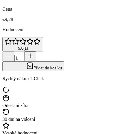
Cena
€9,28
Hodnocení
5.0
(
1
)
Přidat do košíku
Rychlý nákup 1-Click
Odeslání zítra
30 dní na vrácení
Vysoké hodnocení