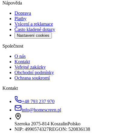
Nápověda
Doprava
Platby
Vrácení a reklamace
Často kladené dotazy
Nastavení cookies
Společnost
O nás
Kontakt
Veřejné zakázky
Obchodní podmínky
Ochrana soukromí
Kontakt
+48 793 237 970
info@homescreen.pl
Szeroka 20
75-814 Koszalin
Polsko
NIP:
4990574327
REGON: 520836138