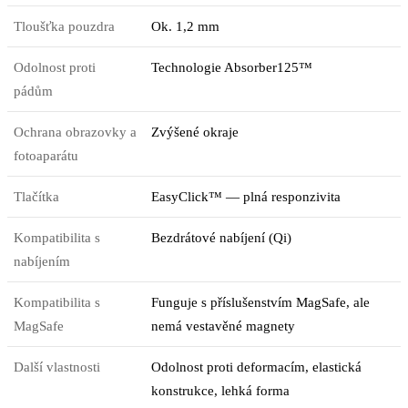
Tloušťka pouzdra
Ok. 1,2 mm
Odolnost proti
Technologie Absorber125™
pádům
Ochrana obrazovky a
Zvýšené okraje
fotoaparátu
Tlačítka
EasyClick™ — plná responzivita
Kompatibilita s
Bezdrátové nabíjení (Qi)
nabíjením
Kompatibilita s
Funguje s příslušenstvím MagSafe, ale
MagSafe
nemá vestavěné magnety
Další vlastnosti
Odolnost proti deformacím, elastická
konstrukce, lehká forma