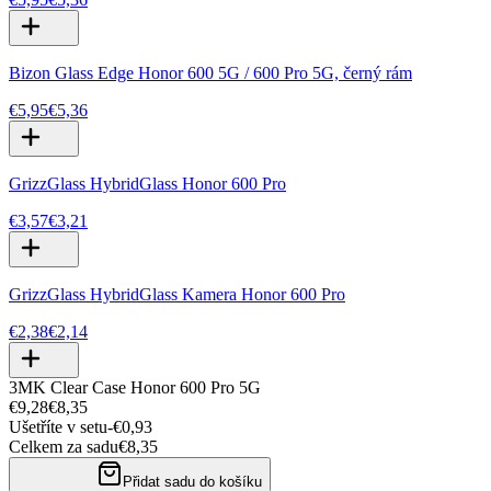
Bizon Glass Edge Honor 600 5G / 600 Pro 5G, černý rám
€5,95
€5,36
GrizzGlass HybridGlass Honor 600 Pro
€3,57
€3,21
GrizzGlass HybridGlass Kamera Honor 600 Pro
€2,38
€2,14
3MK Clear Case Honor 600 Pro 5G
€9,28
€8,35
Ušetříte v setu
-
€0,93
Celkem za sadu
€8,35
Přidat sadu do košíku