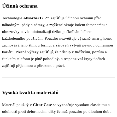
Účinná ochrana
Technologie
Absorber125™
zajišťuje účinnou ochranu před
náhodnými pády a nárazy, a zvýšené okraje kolem fotoaparátu a
obrazovky navíc minimalizují riziko poškrábání během
každodenního používání. Pouzdro nezvětšuje výrazně smartphone,
zachovává jeho štíhlou formu, a zároveň vytváří pevnou ochrannou
bariéru. Přesné výřezy zajišťují, že přístup k tlačítkům, portům a
funkcím telefonu je plně pohodlný, a responzivní kryty tlačítek
zajišťují příjemnou a přirozenou práci.
Vysoká kvalita materiálů
Materiál použitý v
Clear Case
se vyznačuje vysokou elasticitou a
odolností proti deformacím, díky čemuž pouzdro po dlouhou dobu