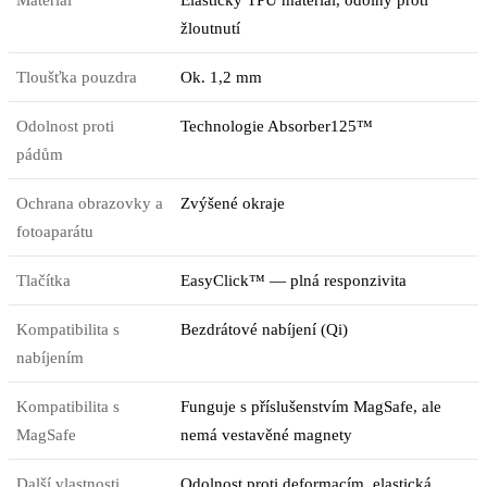
Materiál
Elastický TPU materiál, odolný proti
žloutnutí
Tloušťka pouzdra
Ok. 1,2 mm
Odolnost proti
Technologie Absorber125™
pádům
Ochrana obrazovky a
Zvýšené okraje
fotoaparátu
Tlačítka
EasyClick™ — plná responzivita
Kompatibilita s
Bezdrátové nabíjení (Qi)
nabíjením
Kompatibilita s
Funguje s příslušenstvím MagSafe, ale
MagSafe
nemá vestavěné magnety
Další vlastnosti
Odolnost proti deformacím, elastická