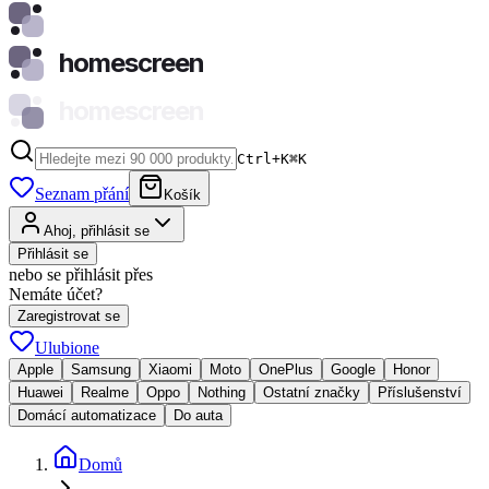
homescreen
homescreen
Ctrl+K
⌘
K
Seznam přání
Košík
Ahoj, přihlásit se
Přihlásit se
nebo se přihlásit přes
Nemáte účet?
Zaregistrovat se
Ulubione
Apple
Samsung
Xiaomi
Moto
OnePlus
Google
Honor
Huawei
Realme
Oppo
Nothing
Ostatní značky
Příslušenství
Domácí automatizace
Do auta
Domů