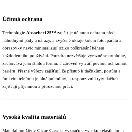
Účinná ochrana
Technologie
Absorber125™
zajišťuje účinnou ochranu před
náhodnými pády a nárazy, a zvýšené okraje kolem fotoaparátu a
obrazovky navíc minimalizují riziko poškrábání během
každodenního používání. Pouzdro nezvětšuje výrazně smartphone,
zachovává jeho štíhlou formu, a zároveň vytváří pevnou ochrannou
bariéru. Přesné výřezy zajišťují, že přístup k tlačítkům, portům a
funkcím telefonu je plně pohodlný, a responzivní kryty tlačítek
zajišťují příjemnou a přirozenou práci.
Vysoká kvalita materiálů
Materiál použitý v
Clear Case
se vyznačuje vysokou elasticitou a