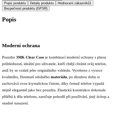
Popis produktu
Detaily produktu
Hodnocení zákazníků
1
Bezpečnost produktu (GPSR)
Popis
Moderní ochrana
Pouzdro
3MK Clear Case
je kombinací moderní ochrany s plnou
průhledností, ideální pro uživatele, kteří chtějí chránit svůj telefon,
aniž by se vzdali jeho originálního vzhledu. Vyrobeno z vysoce
kvalitního, žloutnutí odolného
materiálu
, po dlouhou dobu si
zachovává svou krystalickou čistotu, díky čemuž telefon vypadá
stejně elegantně jako bez pouzdra. Elastická konstrukce dokonale
přiléhá k tělu telefonu, zaručuje pohodlí při používání, jistý úchop a
snadné nasazení.