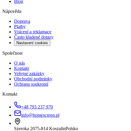
Blog
Nápověda
Doprava
Platby
Vrácení a reklamace
Často kladené dotazy
Nastavení cookies
Společnost
O nás
Kontakt
Veřejné zakázky
Obchodní podmínky
Ochrana soukromí
Kontakt
+48 793 237 970
info@homescreen.pl
Szeroka 20
75-814 Koszalin
Polsko