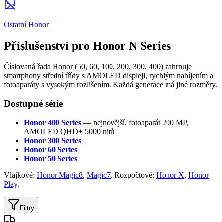
Ostatní Honor
Příslušenství pro Honor N Series
Číslovaná řada Honor (50, 60, 100, 200, 300, 400) zahrnuje
smartphony střední třídy s AMOLED displeji, rychlým nabíjením a
fotoaparáty s vysokým rozlišením. Každá generace má jiné rozměry.
Dostupné série
Honor 400 Series
— nejnovější, fotoaparát 200 MP,
AMOLED QHD+ 5000 nitů
Honor 300 Series
Honor 60 Series
Honor 50 Series
Vlajkové:
Honor Magic8
,
Magic7
. Rozpočtové:
Honor X
,
Honor
Play
.
Filtry