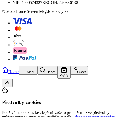
NIP:
4990574327
REGON: 520836138
© 2026 Home Screen Magdalena Cylke
Home
Menu
Hledat
Účet
Košík
Předvolby cookies
Používáme cookies ke zlepšení vašeho prohlížení. Své předvolby