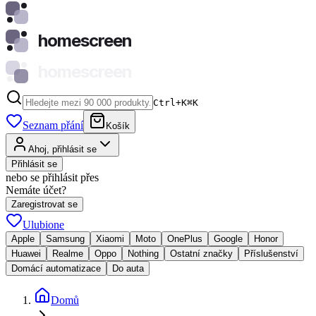
homescreen
homescreen
Ctrl+K
⌘
K
Seznam přání
Košík
Ahoj, přihlásit se
Přihlásit se
nebo se přihlásit přes
Nemáte účet?
Zaregistrovat se
Ulubione
Apple
Samsung
Xiaomi
Moto
OnePlus
Google
Honor
Huawei
Realme
Oppo
Nothing
Ostatní značky
Příslušenství
Domácí automatizace
Do auta
Domů