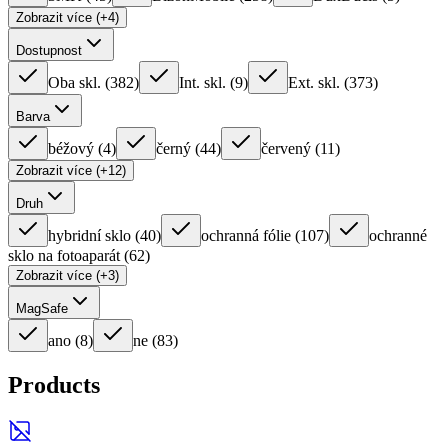
Zobrazit více (+4)
Dostupnost
Oba skl.
(
382
)
Int. skl.
(
9
)
Ext. skl.
(
373
)
Barva
béžový
(
4
)
černý
(
44
)
červený
(
11
)
Zobrazit více (+12)
Druh
hybridní sklo
(
40
)
ochranná fólie
(
107
)
ochranné
sklo na fotoaparát
(
62
)
Zobrazit více (+3)
MagSafe
ano
(
8
)
ne
(
83
)
Products