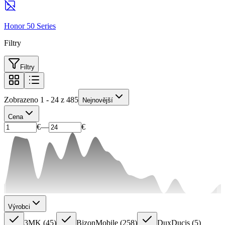
Honor 50 Series
Filtry
Filtry
Zobrazeno 1 - 24 z 485
Nejnovější
Cena
€
—
€
Výrobci
3MK
(
45
)
BizonMobile
(
258
)
DuxDucis
(
5
)