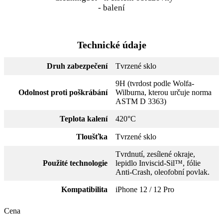
- balení
Technické údaje
Druh zabezpečení
Tvrzené sklo
9H (tvrdost podle Wolfa-
Odolnost proti poškrábání
Wilburna, kterou určuje norma
ASTM D 3363)
Teplota kalení
420°C
Tloušťka
Tvrzené sklo
Tvrdnutí, zesílené okraje,
Použité technologie
lepidlo Inviscid-Sil™, fólie
Anti-Crash, oleofobní povlak.
Kompatibilita
iPhone 12 / 12 Pro
Cena