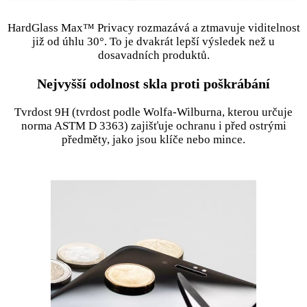
HardGlass Max™ Privacy rozmazává a ztmavuje viditelnost
již od úhlu 30°. To je dvakrát lepší výsledek než u
dosavadních produktů.
Nejvyšší odolnost skla proti poškrábání
Tvrdost 9H (tvrdost podle Wolfa-Wilburna, kterou určuje
norma ASTM D 3363) zajišťuje ochranu i před ostrými
předměty, jako jsou klíče nebo mince.