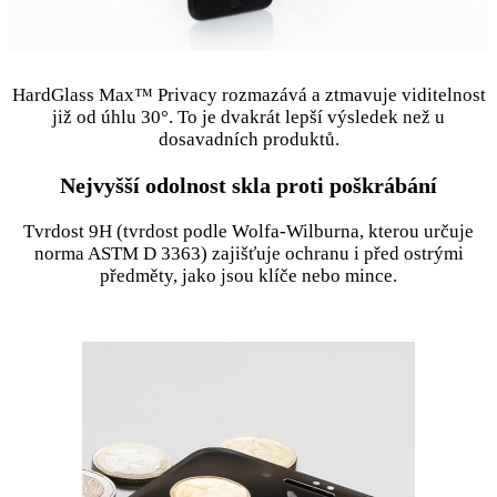
HardGlass Max™ Privacy rozmazává a ztmavuje viditelnost
již od úhlu 30°. To je dvakrát lepší výsledek než u
dosavadních produktů.
Nejvyšší odolnost skla proti poškrábání
Tvrdost 9H (tvrdost podle Wolfa-Wilburna, kterou určuje
norma ASTM D 3363) zajišťuje ochranu i před ostrými
předměty, jako jsou klíče nebo mince.