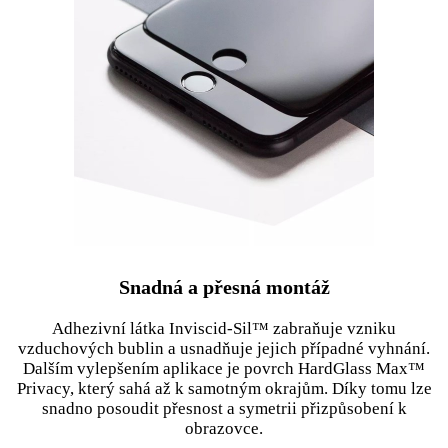
Snadná a přesná montáž
Adhezivní látka Inviscid-Sil™ zabraňuje vzniku
vzduchových bublin a usnadňuje jejich případné vyhnání.
Dalším vylepšením aplikace je povrch HardGlass Max™
Privacy, který sahá až k samotným okrajům. Díky tomu lze
snadno posoudit přesnost a symetrii přizpůsobení k
obrazovce.