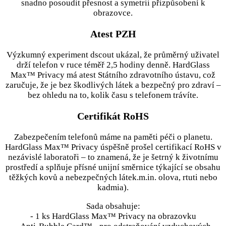
snadno posoudit přesnost a symetrii přizpůsobení k
obrazovce.
Atest PZH
Výzkumný experiment dscout ukázal, že průměrný uživatel
drží telefon v ruce téměř 2,5 hodiny denně. HardGlass
Max™ Privacy má atest Státního zdravotního ústavu, což
zaručuje, že je bez škodlivých látek a bezpečný pro zdraví –
bez ohledu na to, kolik času s telefonem trávíte.
Certifikát RoHS
Zabezpečením telefonů máme na paměti péči o planetu.
HardGlass Max™ Privacy úspěšně prošel certifikací RoHS v
nezávislé laboratoři – to znamená, že je šetrný k životnímu
prostředí a splňuje přísné unijní směrnice týkající se obsahu
těžkých kovů a nebezpečných látek.m.in. olova, rtuti nebo
kadmia).
Sada obsahuje:
- 1 ks HardGlass Max™ Privacy na obrazovku