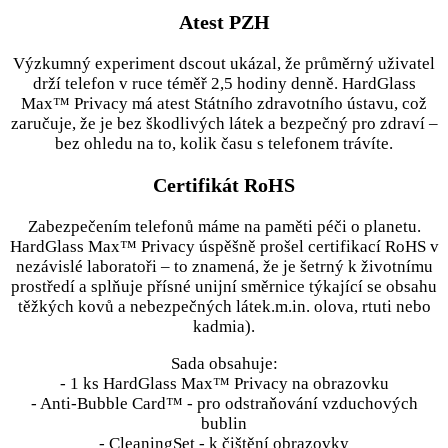
Atest PZH
Výzkumný experiment dscout ukázal, že průměrný uživatel
drží telefon v ruce téměř 2,5 hodiny denně. HardGlass
Max™ Privacy má atest Státního zdravotního ústavu, což
zaručuje, že je bez škodlivých látek a bezpečný pro zdraví –
bez ohledu na to, kolik času s telefonem trávíte.
Certifikát RoHS
Zabezpečením telefonů máme na paměti péči o planetu.
HardGlass Max™ Privacy úspěšně prošel certifikací RoHS v
nezávislé laboratoři – to znamená, že je šetrný k životnímu
prostředí a splňuje přísné unijní směrnice týkající se obsahu
těžkých kovů a nebezpečných látek.m.in. olova, rtuti nebo
kadmia).
Sada obsahuje:
- 1 ks HardGlass Max™ Privacy na obrazovku
- Anti-Bubble Card™ - pro odstraňování vzduchových
bublin
- CleaningSet - k čištění obrazovky