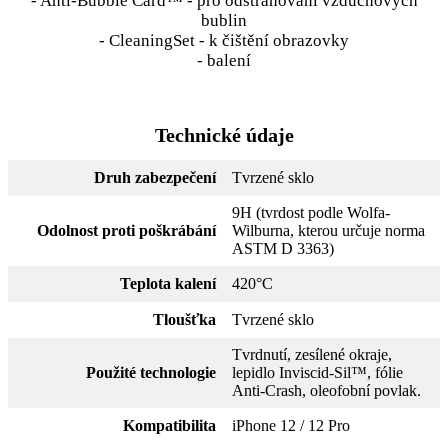
- Anti-Bubble Card™ - pro odstraňování vzduchových
bublin
- CleaningSet - k čištění obrazovky
- balení
Technické údaje
Druh zabezpečení
Tvrzené sklo
9H (tvrdost podle Wolfa-
Odolnost proti poškrábání
Wilburna, kterou určuje norma
ASTM D 3363)
Teplota kalení
420°C
Tloušťka
Tvrzené sklo
Tvrdnutí, zesílené okraje,
Použité technologie
lepidlo Inviscid-Sil™, fólie
Anti-Crash, oleofobní povlak.
Kompatibilita
iPhone 12 / 12 Pro