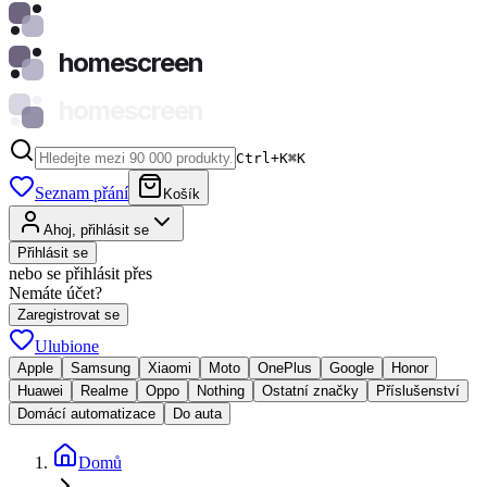
homescreen
homescreen
Ctrl+K
⌘
K
Seznam přání
Košík
Ahoj, přihlásit se
Přihlásit se
nebo se přihlásit přes
Nemáte účet?
Zaregistrovat se
Ulubione
Apple
Samsung
Xiaomi
Moto
OnePlus
Google
Honor
Huawei
Realme
Oppo
Nothing
Ostatní značky
Příslušenství
Domácí automatizace
Do auta
Domů